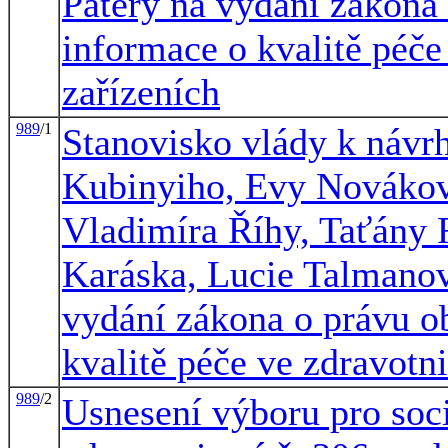
Patery na vydání zákona
informace o kvalitě péče
zařízeních
989
/1
Stanovisko vlády k návr
Kubinyiho, Evy Novákové
Vladimíra Říhy, Taťány 
Karáska, Lucie Talmanov
vydání zákona o právu o
kvalitě péče ve zdravotn
989
/2
Usnesení výboru pro soci