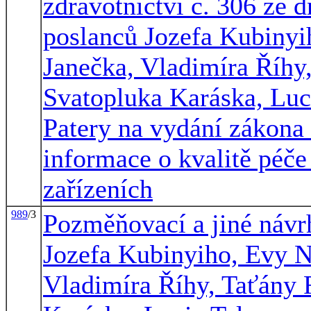
zdravotnictví č. 306 ze 
poslanců Jozefa Kubinyi
Janečka, Vladimíra Říhy
Svatopluka Karáska, Luc
Patery na vydání zákona
informace o kvalitě péče
zařízeních
989
/3
Pozměňovací a jiné návr
Jozefa Kubinyiho, Evy N
Vladimíra Říhy, Taťány 