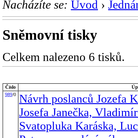
Nacházíte se:
Úvod
›
Jedná
Sněmovní tisky
Celkem nalezeno 6 tisků.
Číslo
Úp
989
/0
Návrh poslanců Jozefa 
Josefa Janečka, Vladimír
Svatopluka Karáska, Luc