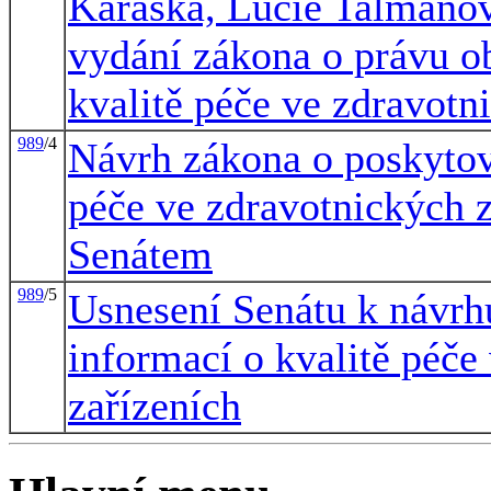
Karáska, Lucie Talmanov
vydání zákona o právu o
kvalitě péče ve zdravotn
989
/4
Návrh zákona o poskytov
péče ve zdravotnických z
Senátem
989
/5
Usnesení Senátu k návrh
informací o kvalitě péče
zařízeních