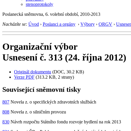
stenoprotokoly
Poslanecká sněmovna, 6. volební období, 2010-2013
Nacházíte se:
Úvod
›
Poslanci a orgány
›
Výbory
›
ORGV
›
Usnesen
Organizační výbor
Usnesení č. 313 (24. října 2012)
Originál dokumentu
(DOC, 30.2 KB)
Verze PDF
(313.2 KB, 2 strany)
Související sněmovní tisky
807
Novela z. o specifických zdravotních službách
808
Novela z. o silničním provozu
830
Návrh rozpočtu Státního fondu rozvoje bydlení na rok 2013