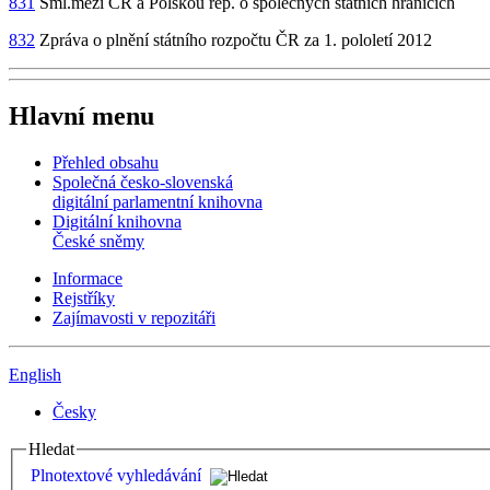
831
Sml.mezi ČR a Polskou rep. o společných státních hranicích
832
Zpráva o plnění státního rozpočtu ČR za 1. pololetí 2012
Hlavní menu
Přehled obsahu
Společná česko-slovenská
digitální parlamentní knihovna
Digitální knihovna
České sněmy
Informace
Rejstříky
Zajímavosti v repozitáři
English
Česky
Hledat
Plnotextové vyhledávání