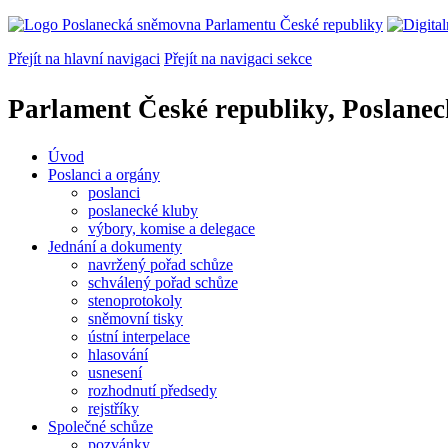
Přejít na hlavní navigaci
Přejít na navigaci sekce
Parlament České republiky, Poslane
Úvod
Poslanci a orgány
poslanci
poslanecké kluby
výbory, komise a delegace
Jednání a dokumenty
navržený pořad schůze
schválený pořad schůze
stenoprotokoly
sněmovní tisky
ústní interpelace
hlasování
usnesení
rozhodnutí předsedy
rejstříky
Společné schůze
pozvánky