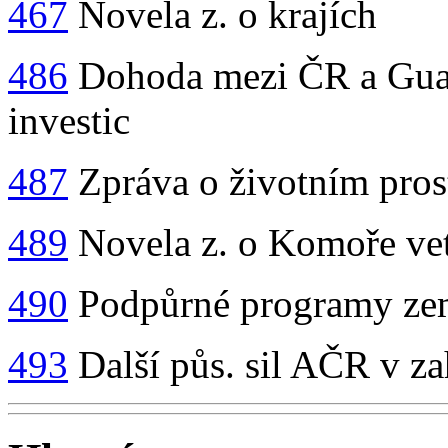
467
Novela z. o krajích
486
Dohoda mezi ČR a Guat
investic
487
Zpráva o životním pros
489
Novela z. o Komoře vet
490
Podpůrné programy zem
493
Další půs. sil AČR v za