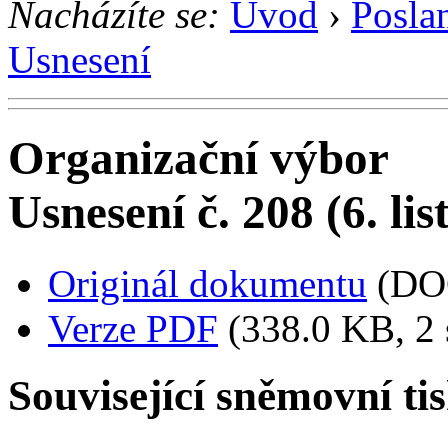
Nacházíte se:
Úvod
›
Posla
Usnesení
Organizační výbor
Usnesení č. 208 (6. li
Originál dokumentu
(DO
Verze PDF
(338.0 KB, 2 
Související sněmovní ti