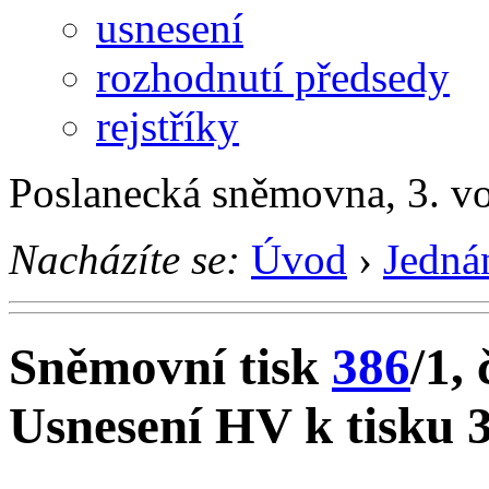
usnesení
rozhodnutí předsedy
rejstříky
Poslanecká sněmovna, 3. v
Nacházíte se:
Úvod
›
Jedná
Sněmovní tisk
386
/1, 
Usnesení HV k tisku 