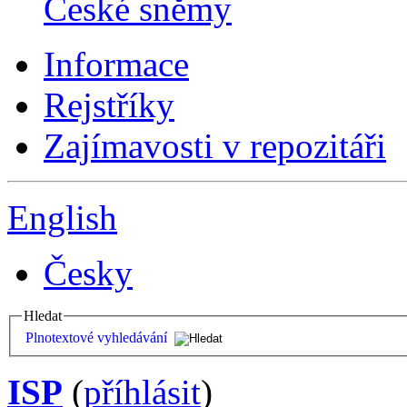
České sněmy
Informace
Rejstříky
Zajímavosti v repozitáři
English
Česky
Hledat
Plnotextové vyhledávání
ISP
(
příhlásit
)