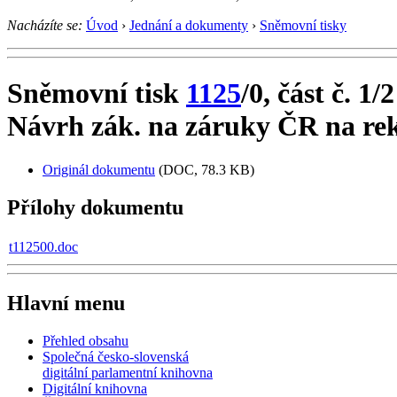
Nacházíte se:
Úvod
›
Jednání a dokumenty
›
Sněmovní tisky
Sněmovní tisk
1125
/0, část č. 1/2
Návrh zák. na záruky ČR na re
Originál dokumentu
(DOC, 78.3 KB)
Přílohy dokumentu
t112500.doc
Hlavní menu
Přehled obsahu
Společná česko-slovenská
digitální parlamentní knihovna
Digitální knihovna