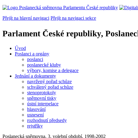
Přejít na hlavní navigaci
Přejít na navigaci sekce
Parlament České republiky, Poslane
Úvod
Poslanci a orgány
poslanci
poslanecké kluby
výbory, komise a delegace
Jednání a dokumenty
navržený pořad schůze
schválený pořad schůze
stenoprotokoly
sněmovní tisky
ústní interpelace
hlasování
usnesení
rozhodnutí předsedy
rejstříky
Poslanecká sněmovna, 3. volební období, 1998-2002