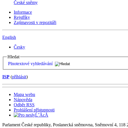
České sněmy
Informace
Rejstříky
Zajímavosti v repozitáři
English
Česky
Hledat
Plnotextové vyhledávání
ISP
(
příhlásit
)
Mapa webu
Nápověda
Odběr RSS
Prohlášení přístupnosti
Parlament České republiky, Poslanecká sněmovna, Sněmovní 4, 118 2