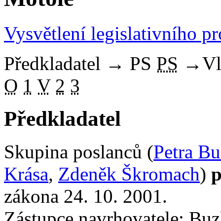
Vysvětlení legislativního p
Předkladatel
→
PS
PS
→
Vl
O
1
V
2
3
Předkladatel
Skupina poslanců (
Petra B
Krása
,
Zdeněk Škromach
)
p
zákona 24. 10. 2001.
Zástupce navrhovatele: Buzk