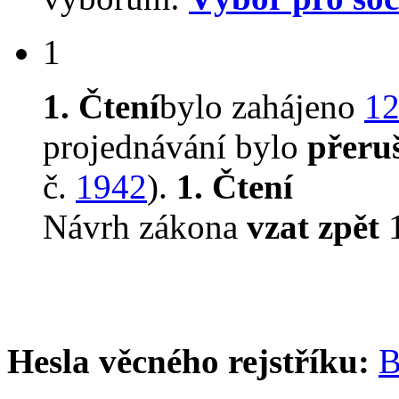
1
1. Čtení
bylo zahájeno
12
projednávání bylo
přeru
č.
1942
).
1. Čtení
Návrh zákona
vzat zpět
1
Hesla věcného rejstříku:
B