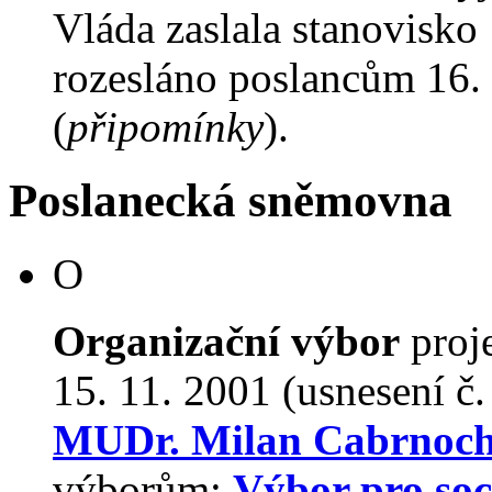
Vláda zaslala stanovisko
rozesláno poslancům 16. 
(
připomínky
).
Poslanecká sněmovna
O
Organizační výbor
proj
15. 11. 2001 (usnesení č
MUDr. Milan Cabrnoc
výborům:
Výbor pro soci