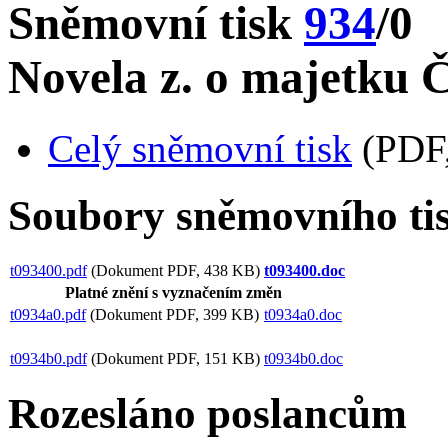
Sněmovní tisk
934
/0
Novela z. o majetku 
Celý sněmovní tisk
(PDF,
Soubory sněmovního ti
t093400.pdf
(Dokument PDF, 438 KB)
t093400.doc
Platné znění s vyznačením změn
t0934a0.pdf
(Dokument PDF, 399 KB)
t0934a0.doc
t0934b0.pdf
(Dokument PDF, 151 KB)
t0934b0.doc
Rozesláno poslancům