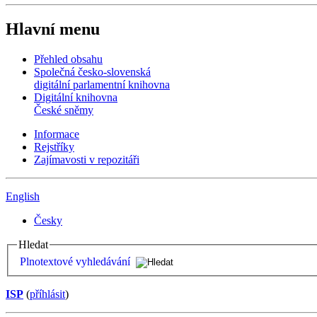
Hlavní menu
Přehled obsahu
Společná česko-slovenská
digitální parlamentní knihovna
Digitální knihovna
České sněmy
Informace
Rejstříky
Zajímavosti v repozitáři
English
Česky
Hledat
Plnotextové vyhledávání
ISP
(
příhlásit
)