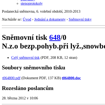
stenoprotokoly
Poslanecká sněmovna, 6. volební období, 2010-2013
Nacházíte se:
Úvod
›
Jednání a dokumenty
›
Sněmovní tisky
Sněmovní tisk
648
/0
N.z.o bezp.pohyb.při lyž.,snowbo
Celý sněmovní tisk
(PDF, 208 KB, 12 stran)
Soubory sněmovního tisku
t064800.pdf
(Dokument PDF, 137 KB)
t064800.doc
Rozesláno poslancům
28. března 2012 v 10:06