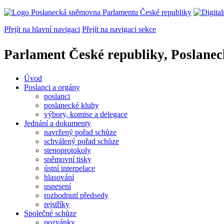
Přejít na hlavní navigaci
Přejít na navigaci sekce
Parlament České republiky, Poslane
Úvod
Poslanci a orgány
poslanci
poslanecké kluby
výbory, komise a delegace
Jednání a dokumenty
navržený pořad schůze
schválený pořad schůze
stenoprotokoly
sněmovní tisky
ústní interpelace
hlasování
usnesení
rozhodnutí předsedy
rejstříky
Společné schůze
pozvánky