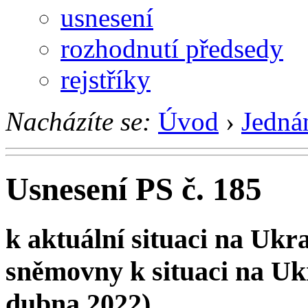
usnesení
rozhodnutí předsedy
rejstříky
Nacházíte se:
Úvod
›
Jedná
Usnesení PS č. 185
k aktuální situaci na Ukr
sněmovny k situaci na Uk
dubna 2022)