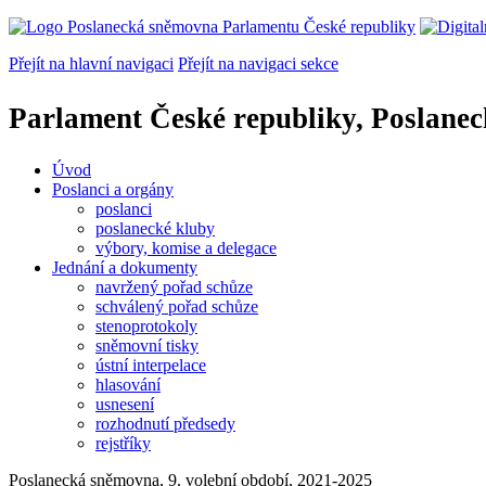
Přejít na hlavní navigaci
Přejít na navigaci sekce
Parlament České republiky, Poslane
Úvod
Poslanci a orgány
poslanci
poslanecké kluby
výbory, komise a delegace
Jednání a dokumenty
navržený pořad schůze
schválený pořad schůze
stenoprotokoly
sněmovní tisky
ústní interpelace
hlasování
usnesení
rozhodnutí předsedy
rejstříky
Poslanecká sněmovna, 9. volební období, 2021-2025