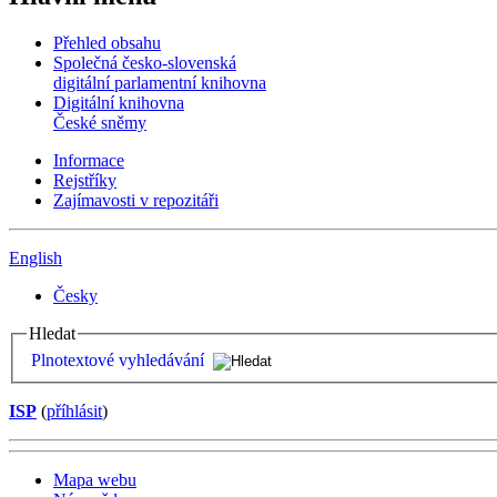
Přehled obsahu
Společná česko-slovenská
digitální parlamentní knihovna
Digitální knihovna
České sněmy
Informace
Rejstříky
Zajímavosti v repozitáři
English
Česky
Hledat
Plnotextové vyhledávání
ISP
(
příhlásit
)
Mapa webu