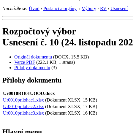
Nacházíte se:
Úvod
›
Poslanci a orgány
›
Výbory
›
RV
›
Usnesení
Rozpočtový výbor
Usnesení č. 10 (24. listopadu 20
Originál dokumentu
(DOCX, 15.5 KB)
Verze PDF
(222.1 KB, 1 strana)
Přílohy dokumentu
(3)
Přílohy dokumentu
Ur0010RO01UOOU.docx
Ur0010prilohac1.xlsx
(Dokument XLSX, 15 KB)
Ur0010prilohac2.xlsx
(Dokument XLSX, 17 KB)
Ur0010prilohac3.xlsx
(Dokument XLSX, 16 KB)
Hlavní menu