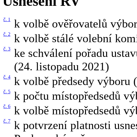
Usnesení RV
č. 1
k volbě ověřovatelů výbor
č. 2
k volbě stálé volební kom
č. 3
ke schválení pořadu usta
(24. listopadu 2021)
č. 4
k volbě předsedy výboru 
č. 5
k počtu místopředsedů vý
č. 6
k volbě místopředsedů vý
č. 7
k potvrzení platnosti usn