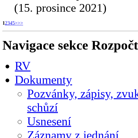
(15. prosince 2021)
1
2
3
4
5
>
>>
Navigace sekce
Rozpočt
RV
Dokumenty
Pozvánky, zápisy, zvu
schůzí
Usnesení
Záznamy z jednání