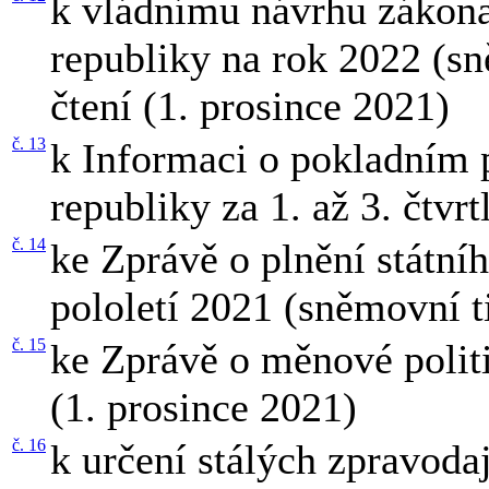
k vládnímu návrhu zákona
republiky na rok 2022 (sn
čtení (1. prosince 2021)
č. 13
k Informaci o pokladním 
republiky za 1. až 3. čtvr
č. 14
ke Zprávě o plnění státní
pololetí 2021 (sněmovní t
č. 15
ke Zprávě o měnové polit
(1. prosince 2021)
č. 16
k určení stálých zpravodaj