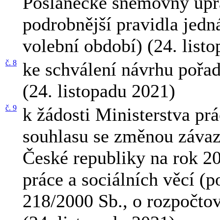
Poslanecké sněmovny upra
podrobnější pravidla jedná
volební období) (24. list
č. 8
ke schválení návrhu pořa
(24. listopadu 2021)
č. 9
k žádosti Ministerstva prá
souhlasu se změnou závaz
České republiky na rok 20
práce a sociálních věcí (p
218/2000 Sb., o rozpočto