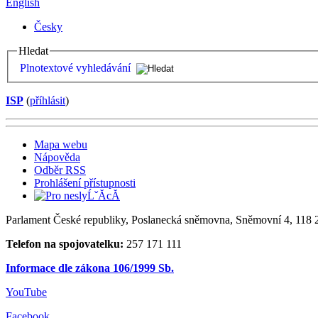
English
Česky
Hledat
Plnotextové vyhledávání
ISP
(
příhlásit
)
Mapa webu
Nápověda
Odběr RSS
Prohlášení přístupnosti
Parlament České republiky, Poslanecká sněmovna, Sněmovní 4, 118 2
Telefon na spojovatelku:
257 171 111
Informace dle zákona 106/1999 Sb.
YouTube
Facebook