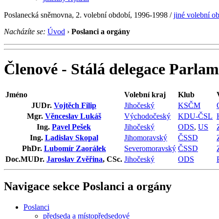
Poslanecká sněmovna, 2. volební období, 1996-1998 /
jiné volební o
Nacházíte se:
Úvod
›
Poslanci a orgány
Členové - Stálá delegace Parlam
Jméno
Volební kraj
Klub
JUDr.
Vojtěch Filip
Jihočeský
KSČM
Mgr.
Věnceslav Lukáš
Východočeský
KDU-ČSL
Ing.
Pavel Pešek
Jihočeský
ODS
,
US
Ing.
Ladislav Skopal
Jihomoravský
ČSSD
PhDr.
Lubomír Zaorálek
Severomoravský
ČSSD
Doc.MUDr.
Jaroslav Zvěřina
, CSc.
Jihočeský
ODS
Navigace sekce
Poslanci a orgány
Poslanci
předseda a místopředsedové