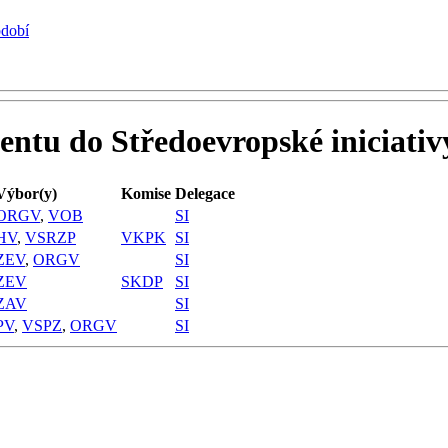
bdobí
entu do Středoevropské iniciativ
Výbor(y)
Komise
Delegace
ORGV
,
VOB
SI
HV
,
VSRZP
VKPK
SI
ZEV
,
ORGV
SI
ZEV
SKDP
SI
ZAV
SI
PV
,
VSPZ
,
ORGV
SI