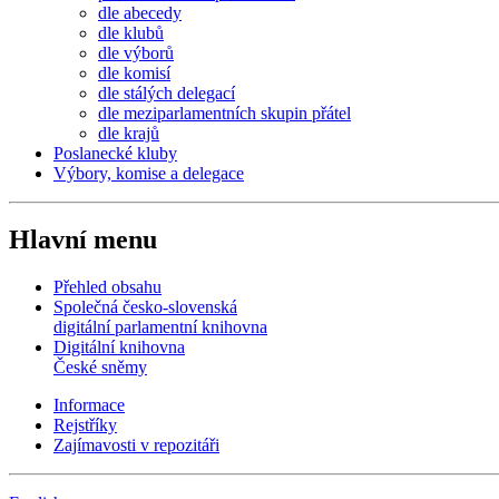
dle abecedy
dle klubů
dle výborů
dle komisí
dle stálých delegací
dle meziparlamentních skupin přátel
dle krajů
Poslanecké kluby
Výbory, komise a delegace
Hlavní menu
Přehled obsahu
Společná česko-slovenská
digitální parlamentní knihovna
Digitální knihovna
České sněmy
Informace
Rejstříky
Zajímavosti v repozitáři