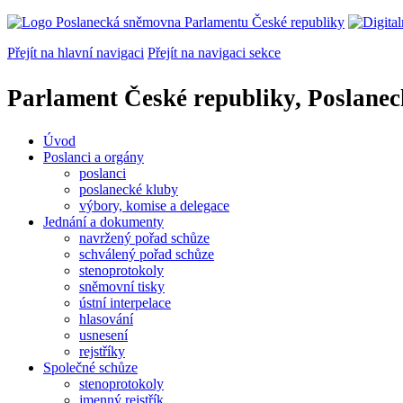
Přejít na hlavní navigaci
Přejít na navigaci sekce
Parlament České republiky, Poslane
Úvod
Poslanci a orgány
poslanci
poslanecké kluby
výbory, komise a delegace
Jednání a dokumenty
navržený pořad schůze
schválený pořad schůze
stenoprotokoly
sněmovní tisky
ústní interpelace
hlasování
usnesení
rejstříky
Společné schůze
stenoprotokoly
jmenný rejstřík