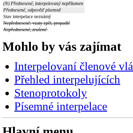
(N) Přednesené, interpelovaný nepřítomen
Přednesené, odpověď písemně
Stav interpelace neznámý
Nepřednesené: vzaty zpět, propadlé
Nepřednesené, zrušené
Mohlo by vás zajímat
Interpelovaní členové vl
Přehled interpelujících
Stenoprotokoly
Písemné interpelace
Hlavní menu