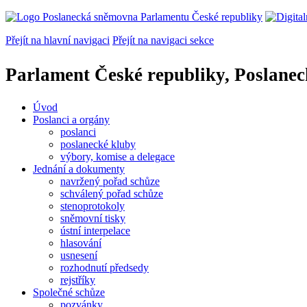
Přejít na hlavní navigaci
Přejít na navigaci sekce
Parlament České republiky, Poslane
Úvod
Poslanci a orgány
poslanci
poslanecké kluby
výbory, komise a delegace
Jednání a dokumenty
navržený pořad schůze
schválený pořad schůze
stenoprotokoly
sněmovní tisky
ústní interpelace
hlasování
usnesení
rozhodnutí předsedy
rejstříky
Společné schůze
pozvánky