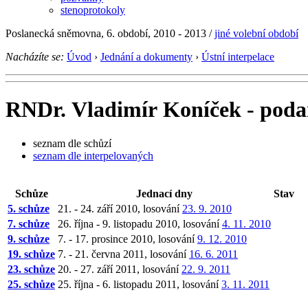
stenoprotokoly
Poslanecká sněmovna, 6. období, 2010 - 2013 /
jiné volební období
Nacházíte se:
Úvod
›
Jednání a dokumenty
›
Ústní interpelace
RNDr. Vladimír Koníček - podan
seznam dle schůzí
seznam dle interpelovaných
Schůze
Jednací dny
Stav
5. schůze
21. - 24. září 2010, losování
23. 9. 2010
7. schůze
26. října - 9. listopadu 2010, losování
4. 11. 2010
9. schůze
7. - 17. prosince 2010, losování
9. 12. 2010
19. schůze
7. - 21. června 2011, losování
16. 6. 2011
23. schůze
20. - 27. září 2011, losování
22. 9. 2011
25. schůze
25. října - 6. listopadu 2011, losování
3. 11. 2011