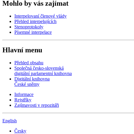
Mohlo by vás zajímat
Interpelovaní členové vlády
Přehled interpelujících
Stenoprotokoly
Písemné interpelace
Hlavní menu
Přehled obsahu
Společná česko-slovenská
digitální parlamentní knihovna
Digitální knihovna
České sněmy
Informace
Rejstříky
Zajímavosti v repozitáři
English
Česky