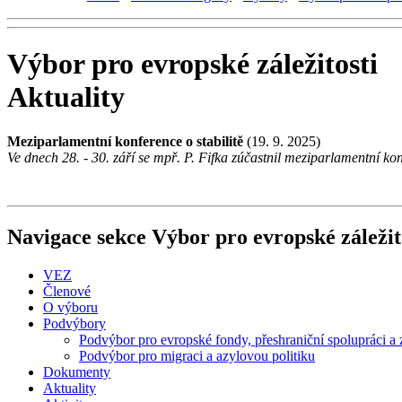
Výbor pro evropské záležitosti
Aktuality
Meziparlamentní konference o stabilitě
(19. 9. 2025)
Ve dnech 28. - 30. září se mpř. P. Fifka zúčastnil meziparlamentní k
Navigace sekce
Výbor pro evropské záležit
VEZ
Členové
O výboru
Podvýbory
Podvýbor pro evropské fondy, přeshraniční spolupráci a 
Podvýbor pro migraci a azylovou politiku
Dokumenty
Aktuality