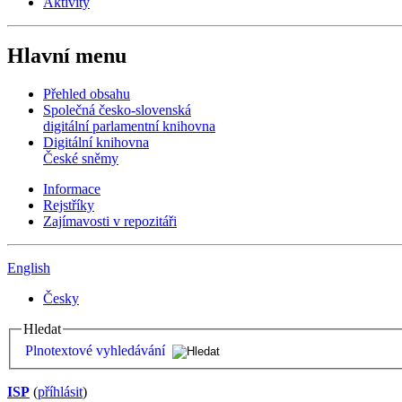
Aktivity
Hlavní menu
Přehled obsahu
Společná česko-slovenská
digitální parlamentní knihovna
Digitální knihovna
České sněmy
Informace
Rejstříky
Zajímavosti v repozitáři
English
Česky
Hledat
Plnotextové vyhledávání
ISP
(
příhlásit
)