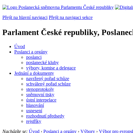
Přejít na hlavní navigaci
Přejít na navigaci sekce
Parlament České republiky, Poslane
Úvod
Poslanci a orgány
poslanci
poslanecké kluby
výbory, komise a delegace
Jednání a dokumenty
navržený pořad schůze
schválený pořad schůze
stenoprotokoly
sněmovní tisky
ústní interpelace
hlasování
usnesení
rozhodnutí předsedy
rejstříky
Nacházíte se:
Úvod
›
Poslanci a orgány
›
Výbory
›
Výbor pro evropsk