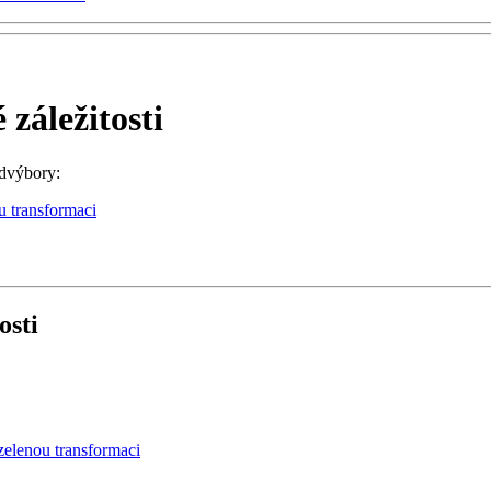
záležitosti
odvýbory:
u transformaci
osti
zelenou transformaci