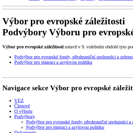
Výbor pro evropské záležitosti
Podvýbory Výboru pro evropské 
Výbor pro evropské záležitosti
ustavil v 9. volebním období tyto p
Podvýbor pro evropské fondy, přeshraniční spolupráci a zeleno
Podvýbor pro migraci a azylovou politiku
Navigace sekce
Výbor pro evropské záležit
VEZ
Členové
O výboru
Podvýbory
Podvýbor pro evropské fondy, přeshraniční spolupráci a 
Podvýbor pro migraci a azylovou politiku
Dokumenty