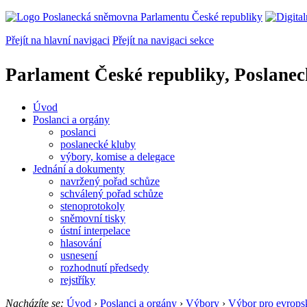
Přejít na hlavní navigaci
Přejít na navigaci sekce
Parlament České republiky, Poslane
Úvod
Poslanci a orgány
poslanci
poslanecké kluby
výbory, komise a delegace
Jednání a dokumenty
navržený pořad schůze
schválený pořad schůze
stenoprotokoly
sněmovní tisky
ústní interpelace
hlasování
usnesení
rozhodnutí předsedy
rejstříky
Nacházíte se:
Úvod
›
Poslanci a orgány
›
Výbory
›
Výbor pro evropsk