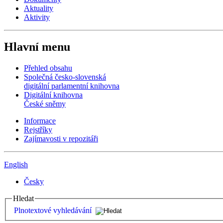
Aktuality
Aktivity
Hlavní menu
Přehled obsahu
Společná česko-slovenská
digitální parlamentní knihovna
Digitální knihovna
České sněmy
Informace
Rejstříky
Zajímavosti v repozitáři
English
Česky
Hledat
Plnotextové vyhledávání