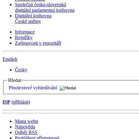
Společná česko-slovenská
digitální parlamentní knihovna
Digitální knihovna
České sněmy
Informace
Rejstříky
Zajímavosti v repozitáři
English
Česky
Hledat
Plnotextové vyhledávání
ISP
(
příhlásit
)
Mapa webu
Nápověda
Odběr RSS
Prohlášení přístupnosti