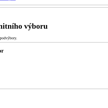
itního výboru
 podvýbory.
or