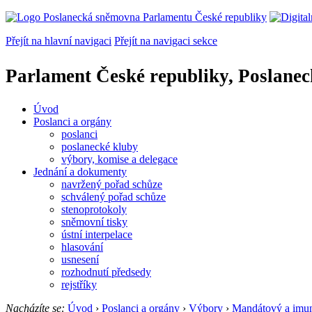
Přejít na hlavní navigaci
Přejít na navigaci sekce
Parlament České republiky, Poslane
Úvod
Poslanci a orgány
poslanci
poslanecké kluby
výbory, komise a delegace
Jednání a dokumenty
navržený pořad schůze
schválený pořad schůze
stenoprotokoly
sněmovní tisky
ústní interpelace
hlasování
usnesení
rozhodnutí předsedy
rejstříky
Nacházíte se:
Úvod
›
Poslanci a orgány
›
Výbory
›
Mandátový a imun