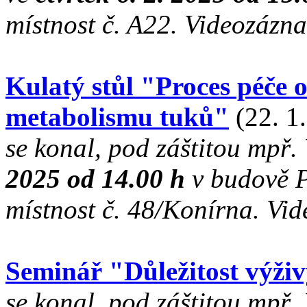
místnost č. A22. Videozáz
Kulatý stůl "Proces péče 
metabolismu tuků"
(22. 1
se konal, pod záštitou mpř
2025 od 14.00 h
v budově P
místnost č. 48/Konírna. Vi
Seminář "Důležitost výživ
se konal, pod záštitou mpř.