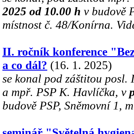
2025 od 10.00 h
v budově P
místnost č. 48/Konírna. V
II. ročník konference "Bez 
a co dál?
(16. 1. 2025)
se konal pod záštitou posl.
a mpř. PSP K. Havlíčka, v
budově PSP, Sněmovní 1, mí
seminář "Světelná hygiena 