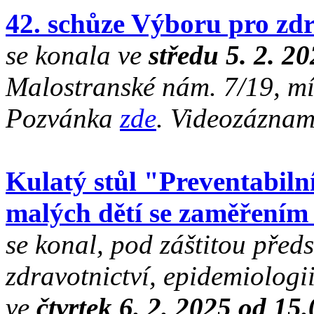
42. schůze Výboru pro zdr
se konala ve
středu 5. 2. 2
Malostranské nám. 7/19, mí
Pozvánka
zde
. Videozázna
Kulatý stůl "Preventabilní
malých dětí se zaměření
se konal, pod záštitou pře
zdravotnictví, epidemiologi
ve
čtvrtek 6. 2. 2025 od 15.