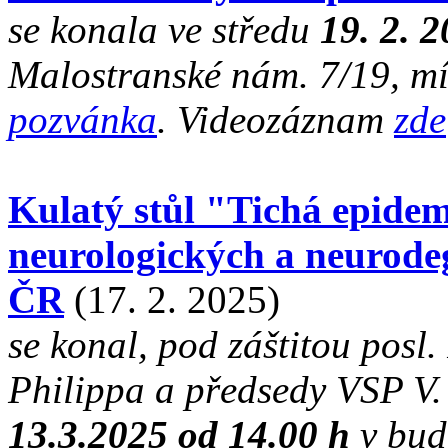
se konala ve středu
19. 2. 2
Malostranské nám. 7/19, mís
pozvánka
. Videozáznam
zde
Kulatý stůl "Tichá epide
neurologických a neurode
ČR
(17. 2. 2025)
se konal, pod záštitou posl
Philippa a předsedy VSP V
13.3.2025 od 14.00 h
v bud