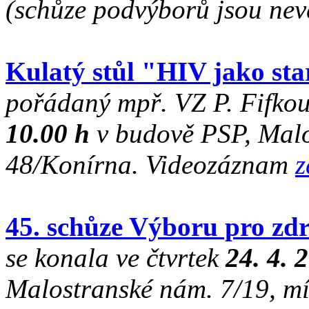
(schůze podvýborů jsou nev
Kulatý stůl "HIV jako st
pořádaný mpř. VZ P. Fifkou
10.00 h
v budově PSP, Malos
48/Konírna. Videozáznam
z
45. schůze Výboru pro zdr
se konala ve čtvrtek
24. 4. 
Malostranské nám. 7/19, mí