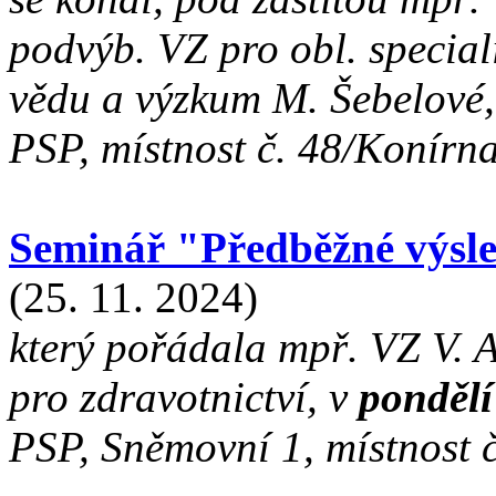
podvýb. VZ pro obl. special
vědu a výzkum M. Šebelové
PSP, místnost č. 48/Konír
Seminář "Předběžné výsl
(25. 11. 2024)
který pořádala mpř. VZ V. 
pro zdravotnictví, v
pondělí
PSP, Sněmovní 1, místnost 