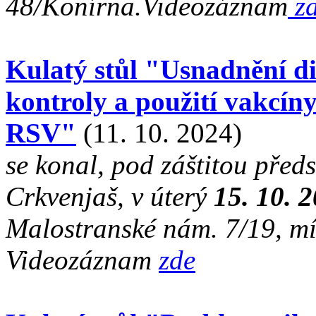
48/Konírna.Videozáznam
z
Kulatý stůl "Usnadnění di
kontroly a použití vakcín
RSV"
(11. 10. 2024)
se konal, pod záštitou př
Crkvenjaš, v úterý
15. 10. 
Malostranské nám. 7/19, mí
Videozáznam
zde