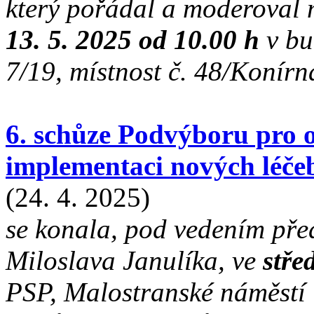
který pořádal a moderoval 
13. 5. 2025 od 10.00 h
v bu
7/19, místnost č. 48/Konír
6. schůze Podvýboru pro o
implementaci nových léče
(24. 4. 2025)
se konala
, pod vedením př
Miloslava Janulíka, ve
stře
PSP, Malostranské náměstí 7