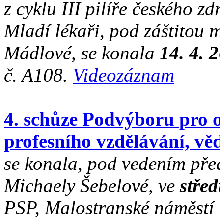
z cyklu III pilíře českého 
Mladí lékaři, pod záštitou 
Mádlové, se konala
1
4. 4. 
č. A108.
Videozáznam
4. schůze Podvýboru pro o
profesního vzdělávání, v
se konala
, pod vedením př
Michaely Šebelové, ve
stře
PSP, Malostranské náměstí 7