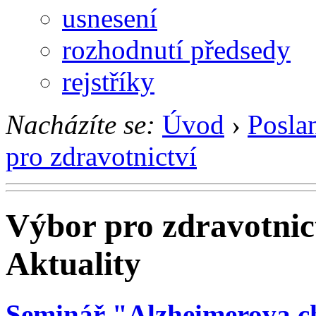
usnesení
rozhodnutí předsedy
rejstříky
Nacházíte se:
Úvod
›
Posla
pro zdravotnictví
Výbor pro zdravotnic
Aktuality
Seminář "Alzheimerova ch