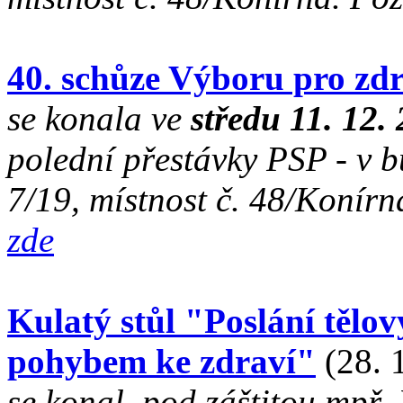
40. schůze Výboru pro zdr
se konala ve
středu 11. 12.
polední přestávky PSP - v 
7/19, místnost č. 48/Konír
zde
Kulatý stůl "Poslání tělo
pohybem ke zdraví"
(28. 
se konal, pod záštitou mpř.