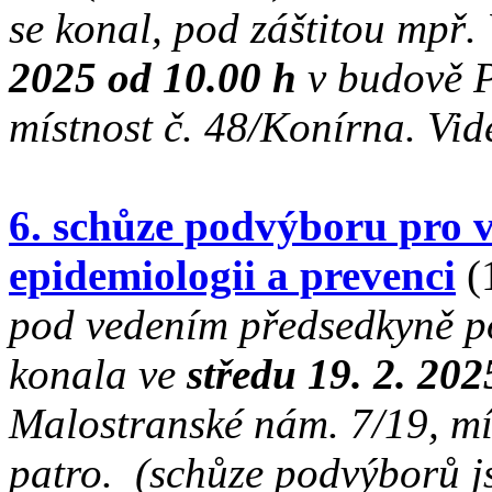
se konal, pod záštitou mpř.
2025 od 10.00 h
v budově P
místnost č. 48/Konírna. Vi
6. schůze podvýboru pro v
epidemiologii a prevenci
(
pod vedením předsedkyně p
konala ve
středu 19. 2. 202
Malostranské nám. 7/19, mís
patro.
(schůze podvýborů j