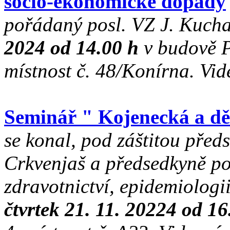
socio-ekonomické dopady
pořádaný posl. VZ J. Kuch
2024 od 14.00 h
v budově P
místnost č. 48/Konírna. V
Seminář " Kojenecká a dě
se konal, pod záštitou pře
Crkvenjaš a předsedkyně po
zdravotnictví, epidemiologi
čtvrtek 21. 11. 20224 od 16