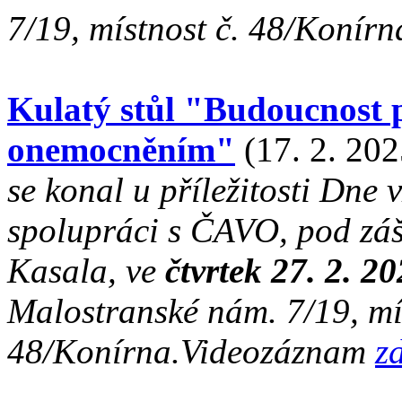
7/19, místnost č. 48/Konír
Kulatý stůl "Budoucnost p
onemocněním"
(17. 2. 202
se konal u příležitosti Dne
spolupráci s ČAVO, pod zášt
Kasala, ve
čtvrtek 27. 2. 2
Malostranské nám. 7/19, mís
48/Konírna.Videozáznam
z