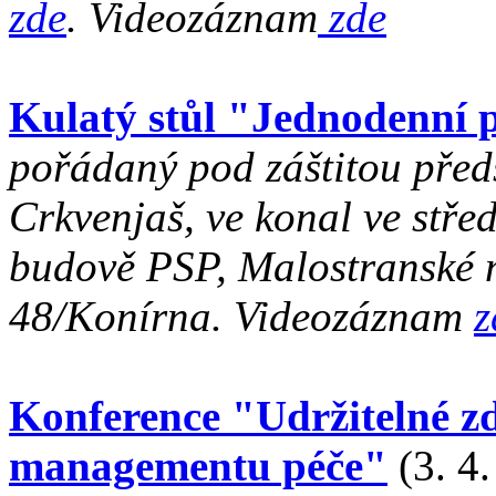
zde
. Videozáznam
zde
Kulatý stůl "Jednodenní 
pořádaný pod záštitou pře
Crkvenjaš, ve konal ve stře
budově PSP, Malostranské n
48/Konírna. Videozáznam
z
Konference "Udržitelné zd
managementu péče"
(3. 4.