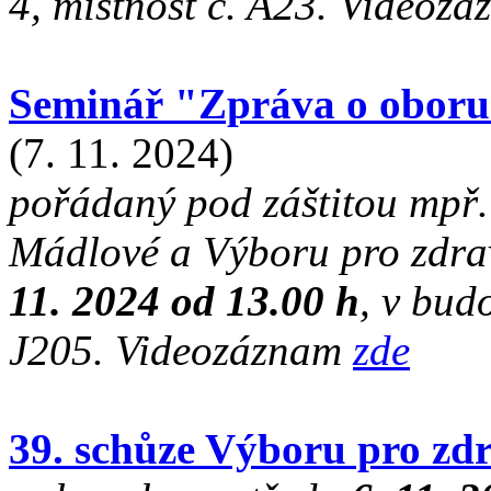
4, místnost č. A23. Videoz
Seminář "Zpráva o oboru 
(7. 11. 2024)
pořádaný pod záštitou mpř.
Mádlové a Výboru pro zdrav
11. 2024 od 13.00 h
, v bud
J205. Videozáznam
zde
39. schůze Výboru pro zdr