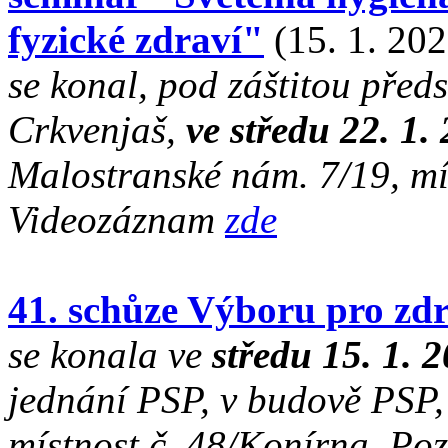
fyzické zdraví"
(15. 1. 202
se konal, pod záštitou př
Crkvenjaš,
ve středu 22. 1
Malostranské nám. 7/19, mí
Videozáznam
zde
41. schůze Výboru pro zdr
se konala ve
středu 15. 1. 
jednání PSP, v budově PSP,
místnost č. 48/Konírna. P