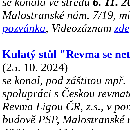
se konala ve středu
6
. 11. 
Malostranské nám. 7/19, mís
pozvánka
, Videozáznam
zde
Kulatý stůl "Revma se net
(25. 10. 2024)
se konal, pod záštitou mpř.
spolupráci s Českou revmat
Revma Ligou ČR, z.s., v po
budově PSP, Malostranské n