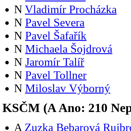
N
Vladimír Procházka
N
Pavel Severa
N
Pavel Šafařík
N
Michaela Šojdrová
N
Jaromír Talíř
N
Pavel Tollner
N
Miloslav Výborný
KSČM (
A
Ano:
21
0
Nep
A
Zuzka Bebarová Rujbr