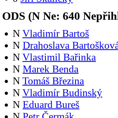
ODS (
N
Ne:
64
0
Nepřih
N
Vladimír Bartoš
N
Drahoslava Bartoškov
N
Vlastimil Bařinka
N
Marek Benda
N
Tomáš Březina
N
Vladimír Budinský
N
Eduard Bureš
N
Petr Čermák