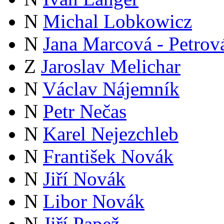
N
Michal Lobkowicz
N
Jana Marcová - Petrov
Z
Jaroslav Melichar
N
Václav Nájemník
N
Petr Nečas
N
Karel Nejezchleb
N
František Novák
N
Jiří Novák
N
Libor Novák
N
Jiří Papež