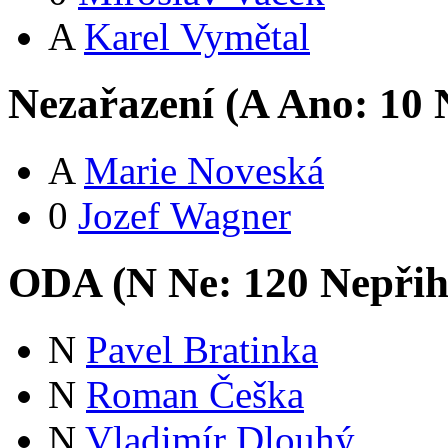
A
Karel Vymětal
Nezařazení (
A
Ano:
1
0
N
A
Marie Noveská
0
Jozef Wagner
ODA (
N
Ne:
12
0
Nepřih
N
Pavel Bratinka
N
Roman Češka
N
Vladimír Dlouhý