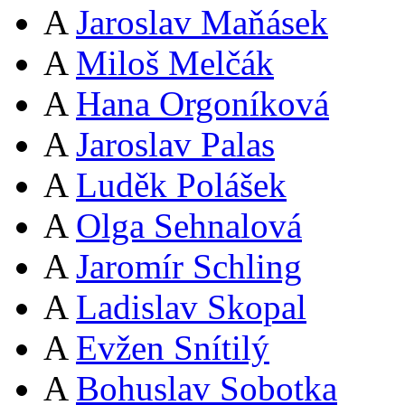
A
Jaroslav Maňásek
A
Miloš Melčák
A
Hana Orgoníková
A
Jaroslav Palas
A
Luděk Polášek
A
Olga Sehnalová
A
Jaromír Schling
A
Ladislav Skopal
A
Evžen Snítilý
A
Bohuslav Sobotka