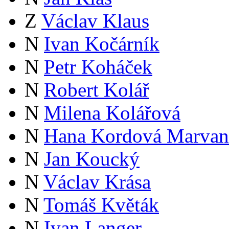
Z
Václav Klaus
N
Ivan Kočárník
N
Petr Koháček
N
Robert Kolář
N
Milena Kolářová
N
Hana Kordová Marvan
N
Jan Koucký
N
Václav Krása
N
Tomáš Květák
N
Ivan Langer