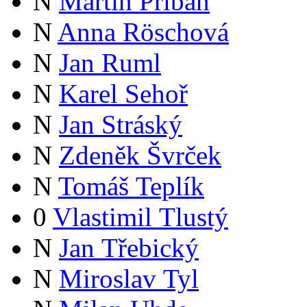
N
Martin Přibáň
N
Anna Röschová
N
Jan Ruml
N
Karel Sehoř
N
Jan Stráský
N
Zdeněk Švrček
N
Tomáš Teplík
0
Vlastimil Tlustý
N
Jan Třebický
N
Miroslav Tyl