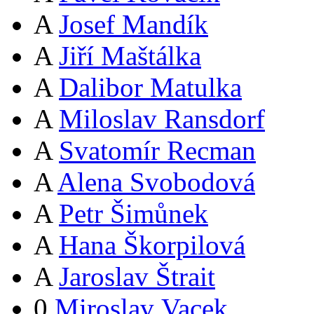
A
Josef Mandík
A
Jiří Maštálka
A
Dalibor Matulka
A
Miloslav Ransdorf
A
Svatomír Recman
A
Alena Svobodová
A
Petr Šimůnek
A
Hana Škorpilová
A
Jaroslav Štrait
0
Miroslav Vacek