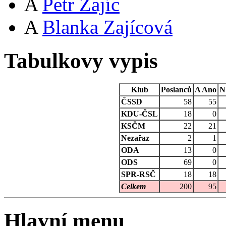
A
Petr Zajíc
A
Blanka Zajícová
Tabulkovy vypis
Klub
Poslanců
A
Ano
N
ČSSD
58
55
KDU-ČSL
18
0
KSČM
22
21
Nezařaz
2
1
ODA
13
0
ODS
69
0
SPR-RSČ
18
18
Celkem
200
95
Hlavní menu