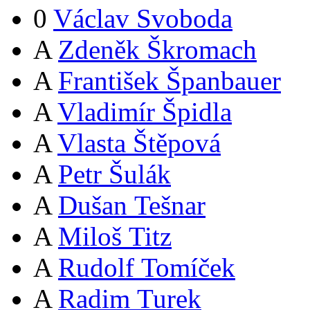
0
Václav Svoboda
A
Zdeněk Škromach
A
František Španbauer
A
Vladimír Špidla
A
Vlasta Štěpová
A
Petr Šulák
A
Dušan Tešnar
A
Miloš Titz
A
Rudolf Tomíček
A
Radim Turek