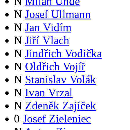
N
Milan Uhde
N
Josef Ullmann
N
Jan Vidím
N
Jiří Vlach
N
Jindřich Vodička
N
Oldřich Vojíř
N
Stanislav Volák
N
Ivan Vrzal
N
Zdeněk Zajíček
0
Josef Zieleniec