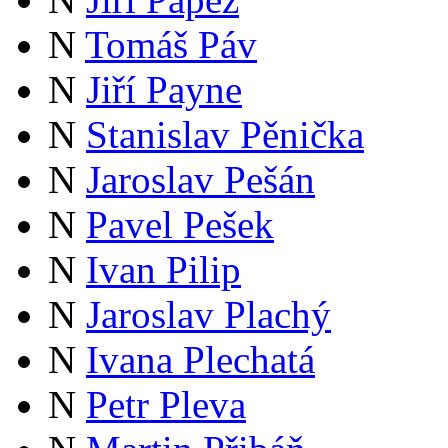
N
Tomáš Páv
N
Jiří Payne
N
Stanislav Pěnička
N
Jaroslav Pešán
N
Pavel Pešek
N
Ivan Pilip
N
Jaroslav Plachý
N
Ivana Plechatá
N
Petr Pleva