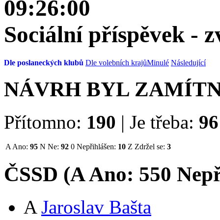
09:26:00
Sociální příspěvek - 
Dle poslaneckých klubů
Dle volebních krajů
Minulé
Následující
NÁVRH BYL ZAMÍT
Přítomno:
190
|
Je třeba:
96
A
Ano:
95
N
Ne:
92
0
Nepřihlášen:
10
Z
Zdržel se:
3
ČSSD (
A
Ano:
55
0
Nepř
A
Jaroslav Bašta