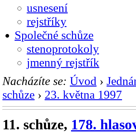
usnesení
rejstříky
Společné schůze
stenoprotokoly
jmenný rejstřík
Nacházíte se:
Úvod
›
Jedná
schůze
›
23. května 1997
11. schůze,
178. hlaso