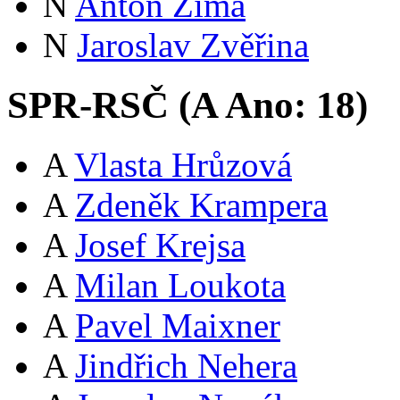
N
Anton Zima
N
Jaroslav Zvěřina
SPR-RSČ (
A
Ano:
18
)
A
Vlasta Hrůzová
A
Zdeněk Krampera
A
Josef Krejsa
A
Milan Loukota
A
Pavel Maixner
A
Jindřich Nehera