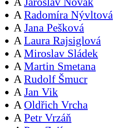
A
Jaroslav Novák
A
Radomíra Nývltová
A
Jana Pešková
A
Laura Rajsiglová
A
Miroslav Sládek
A
Martin Smetana
A
Rudolf Šmucr
A
Jan Vik
A
Oldřich Vrcha
A
Petr Vrzáň