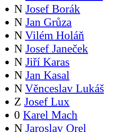
N
Josef Borák
N
Jan Grůza
N
Vilém Holáň
N
Josef Janeček
N
Jiří Karas
N
Jan Kasal
N
Věnceslav Lukáš
Z
Josef Lux
0
Karel Mach
N
Jaroslav Orel