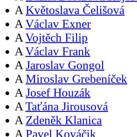
A
Květoslava Čelišová
A
Václav Exner
A
Vojtěch Filip
A
Václav Frank
A
Jaroslav Gongol
A
Miroslav Grebeníček
A
Josef Houzák
A
Taťána Jirousová
A
Zdeněk Klanica
A
Pavel Kováčik