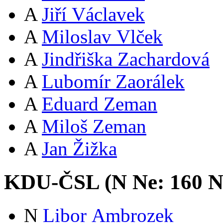
A
Jiří Václavek
A
Miloslav Vlček
A
Jindřiška Zachardová
A
Lubomír Zaorálek
A
Eduard Zeman
A
Miloš Zeman
A
Jan Žižka
KDU-ČSL (
N
Ne:
16
0
N
N
Libor Ambrozek