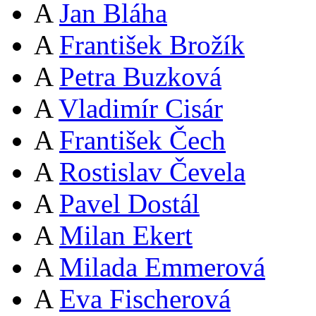
A
Jan Bláha
A
František Brožík
A
Petra Buzková
A
Vladimír Cisár
A
František Čech
A
Rostislav Čevela
A
Pavel Dostál
A
Milan Ekert
A
Milada Emmerová
A
Eva Fischerová