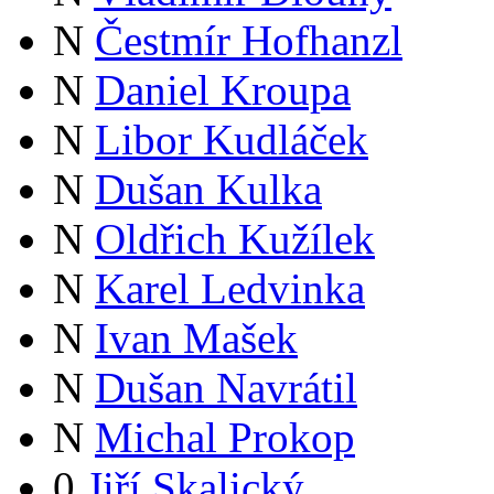
N
Čestmír Hofhanzl
N
Daniel Kroupa
N
Libor Kudláček
N
Dušan Kulka
N
Oldřich Kužílek
N
Karel Ledvinka
N
Ivan Mašek
N
Dušan Navrátil
N
Michal Prokop
0
Jiří Skalický