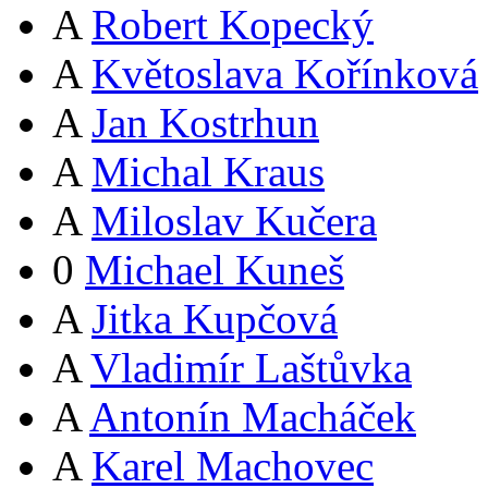
A
Robert Kopecký
A
Květoslava Kořínková
A
Jan Kostrhun
A
Michal Kraus
A
Miloslav Kučera
0
Michael Kuneš
A
Jitka Kupčová
A
Vladimír Laštůvka
A
Antonín Macháček
A
Karel Machovec