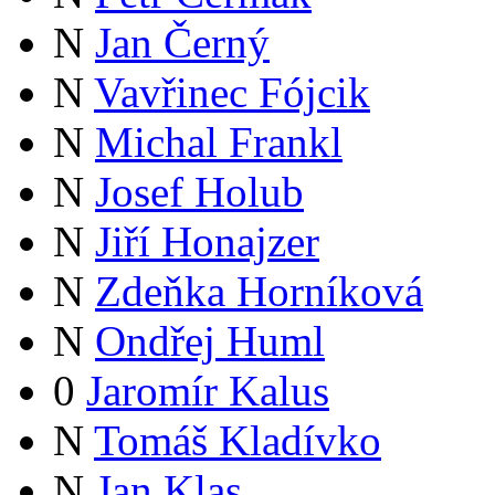
N
Jan Černý
N
Vavřinec Fójcik
N
Michal Frankl
N
Josef Holub
N
Jiří Honajzer
N
Zdeňka Horníková
N
Ondřej Huml
0
Jaromír Kalus
N
Tomáš Kladívko
N
Jan Klas