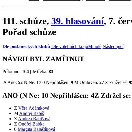
111. schůze,
39. hlasování
, 7. če
Pořad schůze
Dle poslaneckých klubů
Dle volebních krajů
Minulé
Následující
NÁVRH BYL ZAMÍTNUT
Přítomno:
164
|
Je třeba:
83
A
Ano:
52
N
Ne:
17
0
Nepřihlášen:
9
M
Omluven:
27
Z
Zdržel se:
9
ANO (
N
Ne:
1
0
Nepřihlášen:
4
Z
Zdržel se
Z
Věra Adámková
M
Andrej Babiš
Z
Andrea Babišová
Z
Ondřej Babka
0
Margita Balaštíková