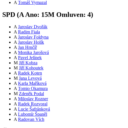
A
Tomáš Vymazal
SPD (
A
Ano:
15
M
Omluven:
4
)
A
Jaroslav Dvořák
A
Radim Fiala
A
Jaroslav Foldyna
A
Jaroslav Holík
A
Jan Hrnčíř
A
Monika Jarošová
A
Pavel Jelínek
M
Jiří Kobza
M
Jiří Kohoutek
A
Radek Koten
M
Jana Levová
A
Karla Maříková
A
Tomio Okamura
M
Zdeněk Podal
A
Miloslav Rozner
A
Radek Rozvoral
A
Lucie Šafránková
A
Lubomír Španěl
A
Radovan Vích