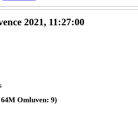
rvence 2021, 11:27:00
5
:
64
M
Omluven:
9
)