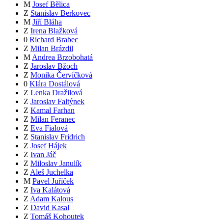
M
Josef Bělica
Z
Stanislav Berkovec
M
Jiří Bláha
Z
Irena Blažková
0
Richard Brabec
Z
Milan Brázdil
M
Andrea Brzobohatá
Z
Jaroslav Bžoch
Z
Monika Červíčková
0
Klára Dostálová
Z
Lenka Dražilová
Z
Jaroslav Faltýnek
Z
Kamal Farhan
Z
Milan Feranec
Z
Eva Fialová
Z
Stanislav Fridrich
Z
Josef Hájek
Z
Ivan Jáč
Z
Miloslav Janulík
Z
Aleš Juchelka
M
Pavel Juříček
Z
Iva Kalátová
Z
Adam Kalous
Z
David Kasal
Z
Tomáš Kohoutek