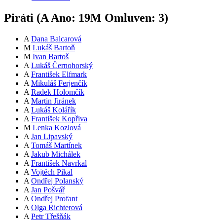
Piráti (
A
Ano:
19
M
Omluven:
3
)
A
Dana Balcarová
M
Lukáš Bartoň
M
Ivan Bartoš
A
Lukáš Černohorský
A
František Elfmark
A
Mikuláš Ferjenčík
A
Radek Holomčík
A
Martin Jiránek
A
Lukáš Kolářík
A
František Kopřiva
M
Lenka Kozlová
A
Jan Lipavský
A
Tomáš Martínek
A
Jakub Michálek
A
František Navrkal
A
Vojtěch Pikal
A
Ondřej Polanský
A
Jan Pošvář
A
Ondřej Profant
A
Olga Richterová
A
Petr Třešňák