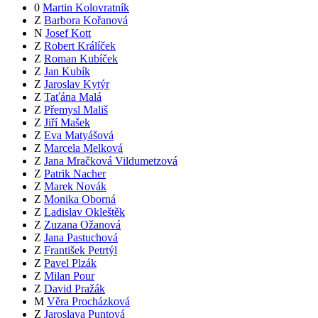
0
Martin Kolovratník
Z
Barbora Kořanová
N
Josef Kott
Z
Robert Králíček
Z
Roman Kubíček
Z
Jan Kubík
Z
Jaroslav Kytýr
Z
Taťána Malá
Z
Přemysl Mališ
Z
Jiří Mašek
Z
Eva Matyášová
Z
Marcela Melková
Z
Jana Mračková Vildumetzová
Z
Patrik Nacher
Z
Marek Novák
Z
Monika Oborná
Z
Ladislav Okleštěk
Z
Zuzana Ožanová
Z
Jana Pastuchová
Z
František Petrtýl
Z
Pavel Plzák
Z
Milan Pour
Z
David Pražák
M
Věra Procházková
Z
Jaroslava Puntová