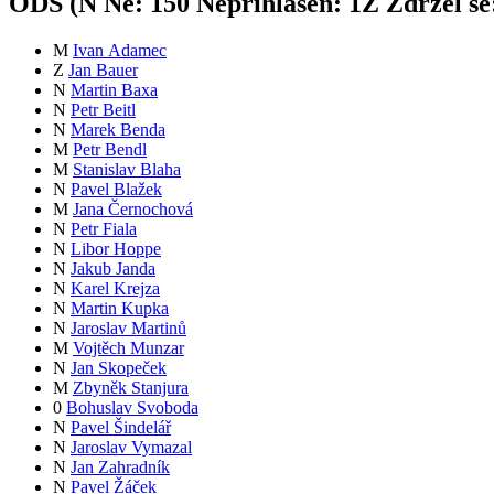
ODS (
N
Ne:
15
0
Nepřihlášen:
1
Z
Zdržel se
M
Ivan Adamec
Z
Jan Bauer
N
Martin Baxa
N
Petr Beitl
N
Marek Benda
M
Petr Bendl
M
Stanislav Blaha
N
Pavel Blažek
M
Jana Černochová
N
Petr Fiala
N
Libor Hoppe
N
Jakub Janda
N
Karel Krejza
N
Martin Kupka
N
Jaroslav Martinů
M
Vojtěch Munzar
N
Jan Skopeček
M
Zbyněk Stanjura
0
Bohuslav Svoboda
N
Pavel Šindelář
N
Jaroslav Vymazal
N
Jan Zahradník
N
Pavel Žáček