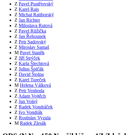
Z
Pavel Pustějovský
Z
Karel Rais
Z
Michal Ratiborský
Z
Jan Richter
Z
Miloslava Rutová
Z
Pavel Růžička
Z
Jan Řehounek
Z
Petr Sadovský
Z
Miroslav Samaš
M
Pavel Staněk
Z
Jiří Strýček
Z
Karla Šlechtová
Z
Julius Špičák
Z
David Štolpa
Z
Karel Tureček
M
Helena Válková
Z
Petr Venhoda
Z
Adam Vojtěch
Z
Jan Volný
Z
Radek Vondráček
Z
Ivo Vondrák
Z
Rostislav Vyzula
M
Radek Zlesák