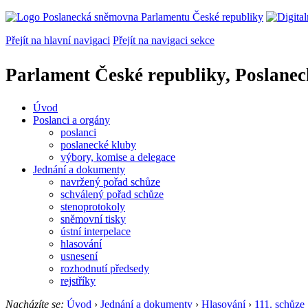
Přejít na hlavní navigaci
Přejít na navigaci sekce
Parlament České republiky, Poslane
Úvod
Poslanci a orgány
poslanci
poslanecké kluby
výbory, komise a delegace
Jednání a dokumenty
navržený pořad schůze
schválený pořad schůze
stenoprotokoly
sněmovní tisky
ústní interpelace
hlasování
usnesení
rozhodnutí předsedy
rejstříky
Nacházíte se:
Úvod
›
Jednání a dokumenty
›
Hlasování
›
111. schůze