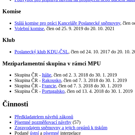
Komise
Stálá komise pro práci Kanceláře Poslanecké sněmovny
, člen 
Volební komise
, člen od 25. 9. 2019 do 20. 10. 2021
Klub
Poslanecký klub KDU-ČSL
, člen od 24. 10. 2017 do 20. 10. 
Meziparlamentní skupina v rámci MPU
Skupina ČR -
Itálie
, člen od 2. 3. 2018 do 30. 1. 2019
Skupina ČR -
Rakousko
, člen od 7. 3. 2018 do 30. 1. 2019
Skupina ČR -
Francie
, člen od 7. 3. 2018 do 30. 1. 2019
Skupina ČR -
Portugalsko
, člen od 13. 4. 2018 do 30. 1. 2019
Činnosti
Předkladatelem návrhů zákonů
Písemné pozměňovací návrhy
(57)
Zpravodajem sněmovny a jejich orgánů k tiskům
Podané
ústní
a
písemné
interpelace