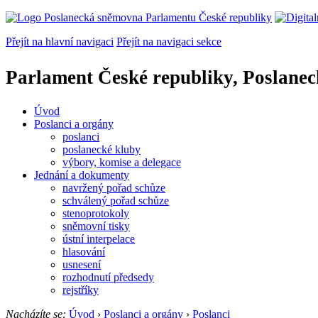
Přejít na hlavní navigaci
Přejít na navigaci sekce
Parlament České republiky, Poslane
Úvod
Poslanci a orgány
poslanci
poslanecké kluby
výbory, komise a delegace
Jednání a dokumenty
navržený pořad schůze
schválený pořad schůze
stenoprotokoly
sněmovní tisky
ústní interpelace
hlasování
usnesení
rozhodnutí předsedy
rejstříky
Nacházíte se:
Úvod
›
Poslanci a orgány
›
Poslanci