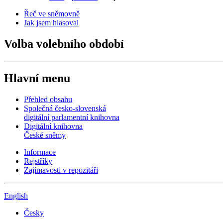
Řeč ve sněmovně
Jak jsem hlasoval
Volba volebního období
Hlavní menu
Přehled obsahu
Společná česko-slovenská
digitální parlamentní knihovna
Digitální knihovna
České sněmy
Informace
Rejstříky
Zajímavosti v repozitáři
English
Česky