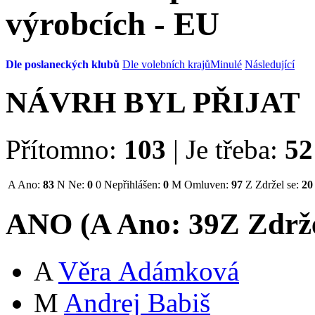
výrobcích - EU
Dle poslaneckých klubů
Dle volebních krajů
Minulé
Následující
NÁVRH BYL PŘIJAT
Přítomno:
103
|
Je třeba:
52
A
Ano:
83
N
Ne:
0
0
Nepřihlášen:
0
M
Omluven:
97
Z
Zdržel se:
20
ANO (
A
Ano:
39
Z
Zdrže
A
Věra Adámková
M
Andrej Babiš