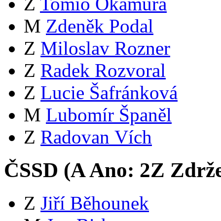
Z
Tomio Okamura
M
Zdeněk Podal
Z
Miloslav Rozner
Z
Radek Rozvoral
Z
Lucie Šafránková
M
Lubomír Španěl
Z
Radovan Vích
ČSSD (
A
Ano:
2
Z
Zdrže
Z
Jiří Běhounek