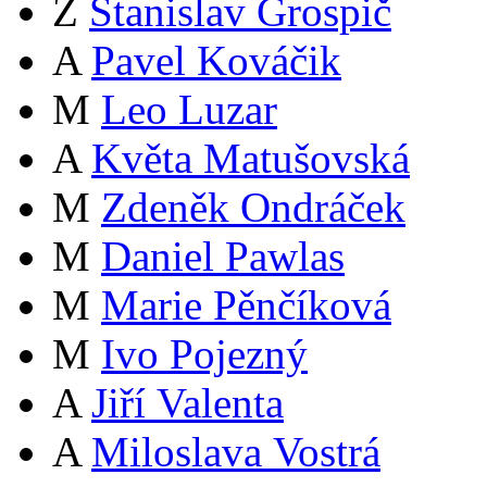
Z
Stanislav Grospič
A
Pavel Kováčik
M
Leo Luzar
A
Květa Matušovská
M
Zdeněk Ondráček
M
Daniel Pawlas
M
Marie Pěnčíková
M
Ivo Pojezný
A
Jiří Valenta
A
Miloslava Vostrá