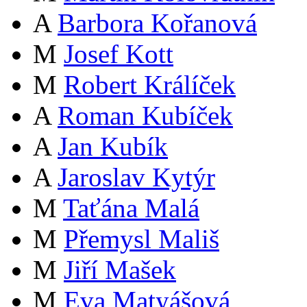
A
Barbora Kořanová
M
Josef Kott
M
Robert Králíček
A
Roman Kubíček
A
Jan Kubík
A
Jaroslav Kytýr
M
Taťána Malá
M
Přemysl Mališ
M
Jiří Mašek
M
Eva Matyášová