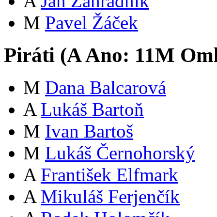
A
Jan Zahradník
M
Pavel Žáček
Piráti (
A
Ano:
11
M
Oml
M
Dana Balcarová
A
Lukáš Bartoň
M
Ivan Bartoš
M
Lukáš Černohorský
A
František Elfmark
A
Mikuláš Ferjenčík