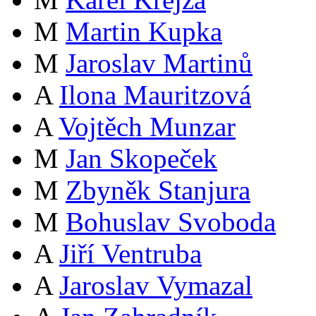
M
Martin Kupka
M
Jaroslav Martinů
A
Ilona Mauritzová
A
Vojtěch Munzar
M
Jan Skopeček
M
Zbyněk Stanjura
M
Bohuslav Svoboda
A
Jiří Ventruba
A
Jaroslav Vymazal