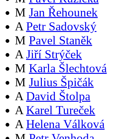
M
Jan Řehounek
A
Petr Sadovský
M
Pavel Staněk
A
Jiří Strýček
M
Karla Šlechtová
M
Julius Špičák
A
David Štolpa
A
Karel Tureček
A
Helena Válková
M
Petr Venhoda