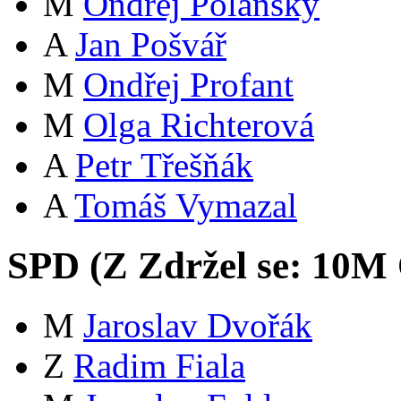
M
Ondřej Polanský
A
Jan Pošvář
M
Ondřej Profant
M
Olga Richterová
A
Petr Třešňák
A
Tomáš Vymazal
SPD (
Z
Zdržel se:
10
M
M
Jaroslav Dvořák
Z
Radim Fiala