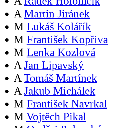
A
Radek Holomčík
A
Martin Jiránek
M
Lukáš Kolářík
M
František Kopřiva
M
Lenka Kozlová
A
Jan Lipavský
A
Tomáš Martínek
A
Jakub Michálek
M
František Navrkal
M
Vojtěch Pikal