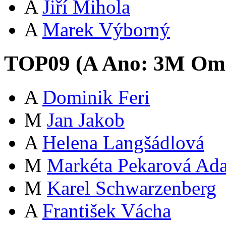
A
Jiří Mihola
A
Marek Výborný
TOP09 (
A
Ano:
3
M
Oml
A
Dominik Feri
M
Jan Jakob
A
Helena Langšádlová
M
Markéta Pekarová Ad
M
Karel Schwarzenberg
A
František Vácha