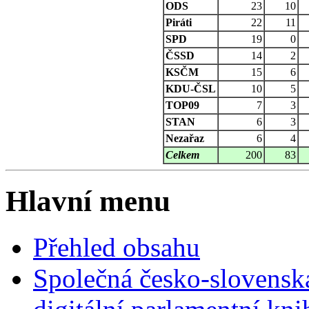
ODS
23
10
Piráti
22
11
SPD
19
0
ČSSD
14
2
KSČM
15
6
KDU-ČSL
10
5
TOP09
7
3
STAN
6
3
Nezařaz
6
4
Celkem
200
83
Hlavní menu
Přehled obsahu
Společná česko-slovensk