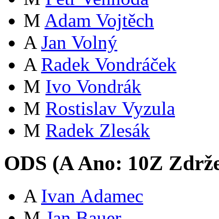
M
Adam Vojtěch
A
Jan Volný
A
Radek Vondráček
M
Ivo Vondrák
M
Rostislav Vyzula
M
Radek Zlesák
ODS (
A
Ano:
10
Z
Zdrže
A
Ivan Adamec
M
Jan Bauer