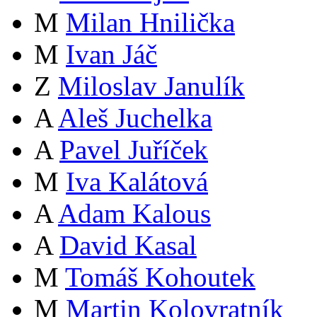
M
Milan Hnilička
M
Ivan Jáč
Z
Miloslav Janulík
A
Aleš Juchelka
A
Pavel Juříček
M
Iva Kalátová
A
Adam Kalous
A
David Kasal
M
Tomáš Kohoutek
M
Martin Kolovratník