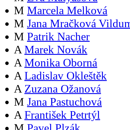
M
Marcela Melková
M
Jana Mračková Vildu
M
Patrik Nacher
A
Marek Novák
A
Monika Oborná
A
Ladislav Okleštěk
A
Zuzana Ožanová
M
Jana Pastuchová
A
František Petrtýl
M
Pavel Plzák