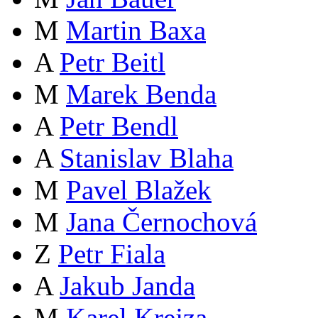
M
Martin Baxa
A
Petr Beitl
M
Marek Benda
A
Petr Bendl
A
Stanislav Blaha
M
Pavel Blažek
M
Jana Černochová
Z
Petr Fiala
A
Jakub Janda
M
Karel Krejza