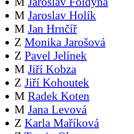
M
Jaroslav Foldyna
M
Jaroslav Holík
M
Jan Hrnčíř
Z
Monika Jarošová
Z
Pavel Jelínek
M
Jiří Kobza
Z
Jiří Kohoutek
M
Radek Koten
M
Jana Levová
Z
Karla Maříková