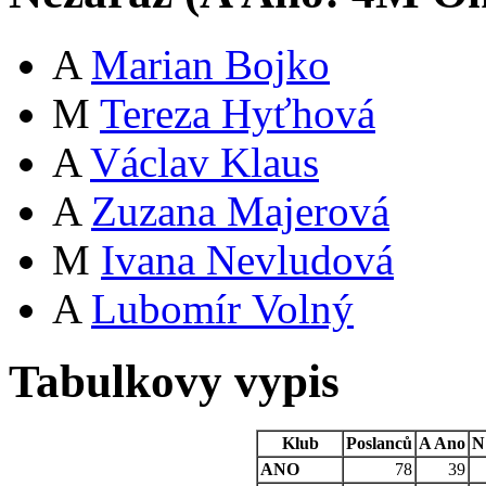
A
Marian Bojko
M
Tereza Hyťhová
A
Václav Klaus
A
Zuzana Majerová
M
Ivana Nevludová
A
Lubomír Volný
Tabulkovy vypis
Klub
Poslanců
A
Ano
N
ANO
78
39