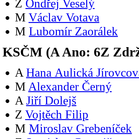
Z
Ondřej Veselý
M
Václav Votava
M
Lubomír Zaorálek
KSČM (
A
Ano:
6
Z
Zdrž
A
Hana Aulická Jírovcov
M
Alexander Černý
A
Jiří Dolejš
Z
Vojtěch Filip
M
Miroslav Grebeníček