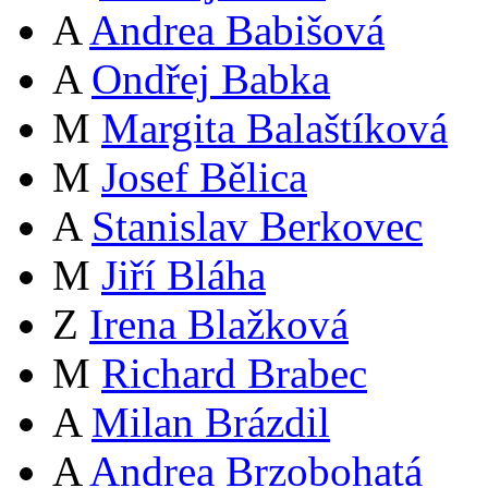
A
Andrea Babišová
A
Ondřej Babka
M
Margita Balaštíková
M
Josef Bělica
A
Stanislav Berkovec
M
Jiří Bláha
Z
Irena Blažková
M
Richard Brabec
A
Milan Brázdil
A
Andrea Brzobohatá