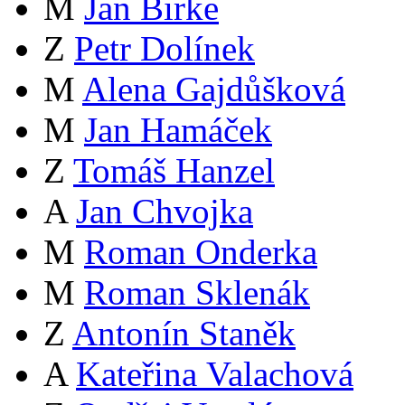
M
Jan Birke
Z
Petr Dolínek
M
Alena Gajdůšková
M
Jan Hamáček
Z
Tomáš Hanzel
A
Jan Chvojka
M
Roman Onderka
M
Roman Sklenák
Z
Antonín Staněk
A
Kateřina Valachová