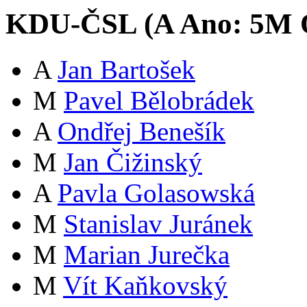
KDU-ČSL (
A
Ano:
5
M
A
Jan Bartošek
M
Pavel Bělobrádek
A
Ondřej Benešík
M
Jan Čižinský
A
Pavla Golasowská
M
Stanislav Juránek
M
Marian Jurečka
M
Vít Kaňkovský