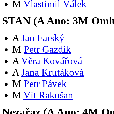
M
Vlastimil Válek
STAN (
A
Ano:
3
M
Oml
A
Jan Farský
M
Petr Gazdík
A
Věra Kovářová
A
Jana Krutáková
M
Petr Pávek
M
Vít Rakušan
Nezařaz (
A
Ano:
4
M
Om