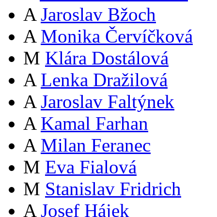
A
Jaroslav Bžoch
A
Monika Červíčková
M
Klára Dostálová
A
Lenka Dražilová
A
Jaroslav Faltýnek
A
Kamal Farhan
A
Milan Feranec
M
Eva Fialová
M
Stanislav Fridrich
A
Josef Hájek