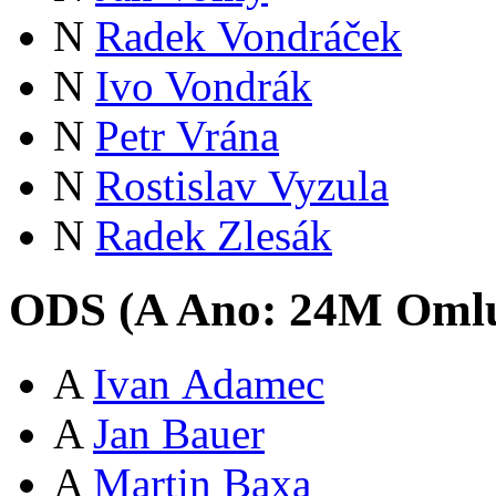
N
Radek Vondráček
N
Ivo Vondrák
N
Petr Vrána
N
Rostislav Vyzula
N
Radek Zlesák
ODS (
A
Ano:
24
M
Oml
A
Ivan Adamec
A
Jan Bauer
A
Martin Baxa