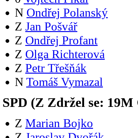
N
Ondřej Polanský
Z
Jan Pošvář
Z
Ondřej Profant
Z
Olga Richterová
Z
Petr Třešňák
N
Tomáš Vymazal
SPD (
Z
Zdržel se:
19
M
Z
Marian Bojko
Z
Jaroslav Dvořák