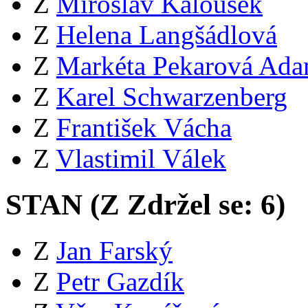
Z
Miroslav Kalousek
Z
Helena Langšádlová
Z
Markéta Pekarová Ad
Z
Karel Schwarzenberg
Z
František Vácha
Z
Vlastimil Válek
STAN (
Z
Zdržel se:
6
)
Z
Jan Farský
Z
Petr Gazdík