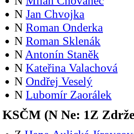
N
Milan Chovanec
N
Jan Chvojka
N
Roman Onderka
N
Roman Sklenák
N
Antonín Staněk
N
Kateřina Valachová
N
Ondřej Veselý
N
Lubomír Zaorálek
KSČM (
N
Ne:
1
Z
Zdrže