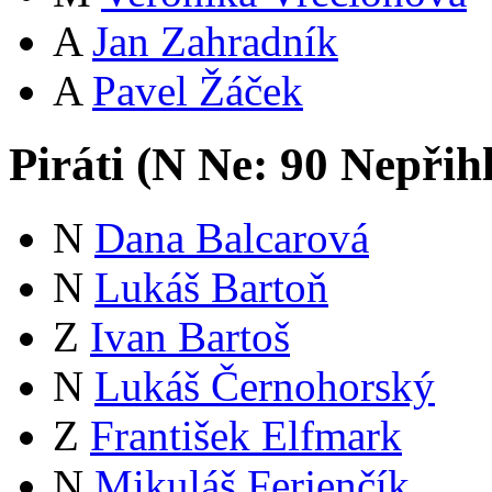
A
Jan Zahradník
A
Pavel Žáček
Piráti (
N
Ne:
9
0
Nepřih
N
Dana Balcarová
N
Lukáš Bartoň
Z
Ivan Bartoš
N
Lukáš Černohorský
Z
František Elfmark
N
Mikuláš Ferjenčík