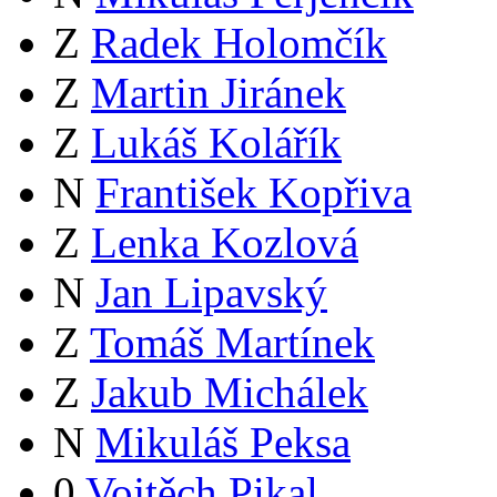
Z
Radek Holomčík
Z
Martin Jiránek
Z
Lukáš Kolářík
N
František Kopřiva
Z
Lenka Kozlová
N
Jan Lipavský
Z
Tomáš Martínek
Z
Jakub Michálek
N
Mikuláš Peksa
0
Vojtěch Pikal