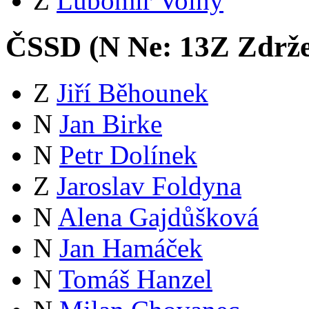
Z
Lubomír Volný
ČSSD (
N
Ne:
13
Z
Zdrže
Z
Jiří Běhounek
N
Jan Birke
N
Petr Dolínek
Z
Jaroslav Foldyna
N
Alena Gajdůšková
N
Jan Hamáček
N
Tomáš Hanzel