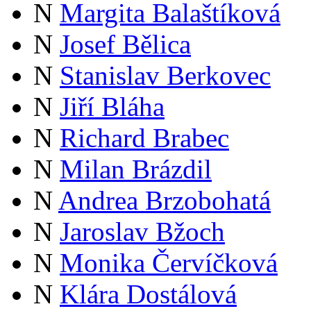
N
Margita Balaštíková
N
Josef Bělica
N
Stanislav Berkovec
N
Jiří Bláha
N
Richard Brabec
N
Milan Brázdil
N
Andrea Brzobohatá
N
Jaroslav Bžoch
N
Monika Červíčková
N
Klára Dostálová