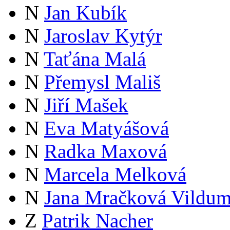
N
Jan Kubík
N
Jaroslav Kytýr
N
Taťána Malá
N
Přemysl Mališ
N
Jiří Mašek
N
Eva Matyášová
N
Radka Maxová
N
Marcela Melková
N
Jana Mračková Vildum
Z
Patrik Nacher