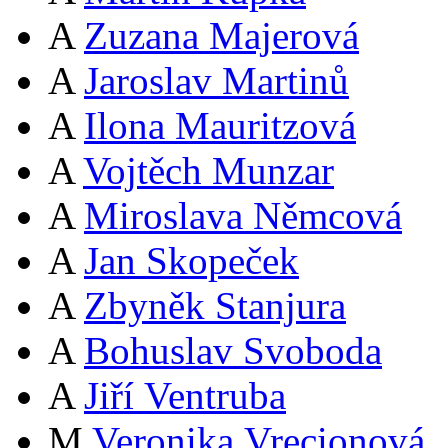
A
Zuzana Majerová
A
Jaroslav Martinů
A
Ilona Mauritzová
A
Vojtěch Munzar
A
Miroslava Němcová
A
Jan Skopeček
A
Zbyněk Stanjura
A
Bohuslav Svoboda
A
Jiří Ventruba
M
Veronika Vrecionová