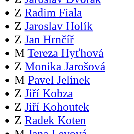
Z
Radim Fiala
Z
Jaroslav Holík
Z
Jan Hrnčíř
M
Tereza Hyťhová
Z
Monika Jarošová
M
Pavel Jelínek
Z
Jiří Kobza
Z
Jiří Kohoutek
Z
Radek Koten
M
Jana Levová