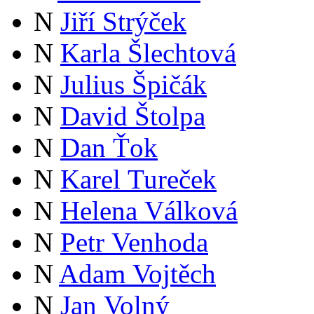
N
Jiří Strýček
N
Karla Šlechtová
N
Julius Špičák
N
David Štolpa
N
Dan Ťok
N
Karel Tureček
N
Helena Válková
N
Petr Venhoda
N
Adam Vojtěch
N
Jan Volný