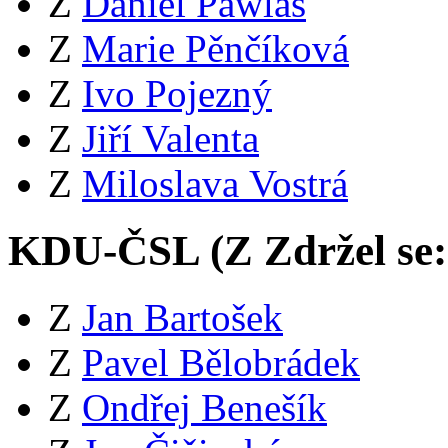
Z
Daniel Pawlas
Z
Marie Pěnčíková
Z
Ivo Pojezný
Z
Jiří Valenta
Z
Miloslava Vostrá
KDU-ČSL (
Z
Zdržel se
Z
Jan Bartošek
Z
Pavel Bělobrádek
Z
Ondřej Benešík