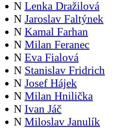
N
Lenka Dražilová
N
Jaroslav Faltýnek
N
Kamal Farhan
N
Milan Feranec
N
Eva Fialová
N
Stanislav Fridrich
N
Josef Hájek
N
Milan Hnilička
N
Ivan Jáč
N
Miloslav Janulík