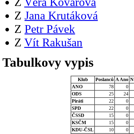
Z
Věra Kovářová
Z
Jana Krutáková
Z
Petr Pávek
Z
Vít Rakušan
Tabulkovy vypis
Klub
Poslanců
A
Ano
N
ANO
78
0
ODS
25
24
Piráti
22
0
SPD
22
0
ČSSD
15
0
KSČM
15
0
KDU-ČSL
10
0