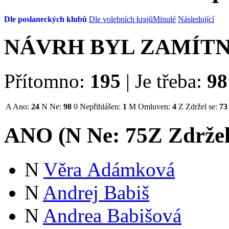
Dle poslaneckých klubů
Dle volebních krajů
Minulé
Následující
NÁVRH BYL ZAMÍT
Přítomno:
195
|
Je třeba:
98
A
Ano:
24
N
Ne:
98
0
Nepřihlášen:
1
M
Omluven:
4
Z
Zdržel se:
73
ANO (
N
Ne:
75
Z
Zdržel
N
Věra Adámková
N
Andrej Babiš
N
Andrea Babišová