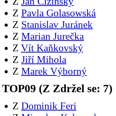
Z
Jan Čižinský
Z
Pavla Golasowská
Z
Stanislav Juránek
Z
Marian Jurečka
Z
Vít Kaňkovský
Z
Jiří Mihola
Z
Marek Výborný
TOP09 (
Z
Zdržel se:
7
)
Z
Dominik Feri