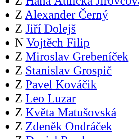
Z
Hana Aulická Jírovcov
Z
Alexander Černý
Z
Jiří Dolejš
N
Vojtěch Filip
Z
Miroslav Grebeníček
Z
Stanislav Grospič
Z
Pavel Kováčik
Z
Leo Luzar
Z
Květa Matušovská
Z
Zdeněk Ondráček