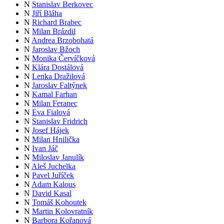
N
Stanislav Berkovec
N
Jiří Bláha
N
Richard Brabec
N
Milan Brázdil
N
Andrea Brzobohatá
N
Jaroslav Bžoch
N
Monika Červíčková
N
Klára Dostálová
N
Lenka Dražilová
N
Jaroslav Faltýnek
N
Kamal Farhan
N
Milan Feranec
N
Eva Fialová
N
Stanislav Fridrich
N
Josef Hájek
N
Milan Hnilička
N
Ivan Jáč
N
Miloslav Janulík
N
Aleš Juchelka
N
Pavel Juříček
N
Adam Kalous
N
David Kasal
N
Tomáš Kohoutek
N
Martin Kolovratník
N
Barbora Kořanová