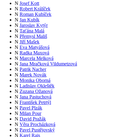
N
Josef Kott
N
Robert Králíček
N
Roman Kubíček
N
Jan Kubík
N
Jaroslav Kytýr
N
Taťána Malá
N
Přemysl Mališ
N
Jiří Mašek
N
Eva Matyášová
N
Radka Maxová
N
Marcela Melková
N
Jana Mračková Vildumetzová
N
Patrik Nacher
N
Marek Novák
N
Monika Oborná
N
Ladislav Okleštěk
N
Zuzana Ožanová
N
Jana Pastuchová
N
František Petrtýl
N
Pavel Plzák
N
Milan Pour
N
David Pražák
N
Věra Procházková
N
Pavel Pustějovský
N
Karel Rais