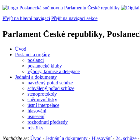
Přejít na hlavní navigaci
Přejít na navigaci sekce
Parlament České republiky, Poslane
Úvod
Poslanci a orgány
poslanci
poslanecké kluby
výbory, komise a delegace
Jednání a dokumenty
navržený pořad schůze
schválený pořad schůze
stenoprotokoly
sněmovní tisky
ústní interpelace
hlasování
usnesení
rozhodnutí předsedy
rejstříky
Nacházíte se:
Úvod
›
Jednání a dokumenty
›
Hlasování
›
24. schůze
›