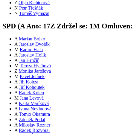
Z
Olga Richterová
N
Petr Třešňák
N
Tomáš Vymazal
SPD (
A
Ano:
17
Z
Zdržel se:
1
M
Omluven
A
Marian Bojko
A
Jaroslav Dvořák
M
Radim Fiala
A
Jaroslav Holík
A
Jan Hrnčíř
M
Tereza Hyťhová
Z
Monika Jarošová
M
Pavel Jelínek
A
Jiří Kobza
A
Jiří Kohoutek
A
Radek Koten
M
Jana Levová
A
Karla Maříková
A
Ivana Nevludová
A
Tomio Okamura
A
Zdeněk Podal
A
Miloslav Rozner
A
Radek Rozvoral