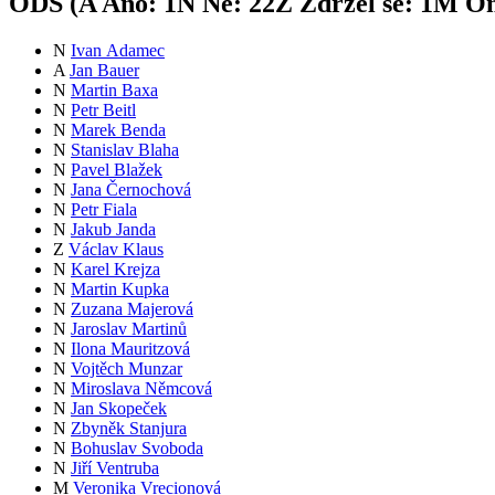
ODS (
A
Ano:
1
N
Ne:
22
Z
Zdržel se:
1
M
Om
N
Ivan Adamec
A
Jan Bauer
N
Martin Baxa
N
Petr Beitl
N
Marek Benda
N
Stanislav Blaha
N
Pavel Blažek
N
Jana Černochová
N
Petr Fiala
N
Jakub Janda
Z
Václav Klaus
N
Karel Krejza
N
Martin Kupka
N
Zuzana Majerová
N
Jaroslav Martinů
N
Ilona Mauritzová
N
Vojtěch Munzar
N
Miroslava Němcová
N
Jan Skopeček
N
Zbyněk Stanjura
N
Bohuslav Svoboda
N
Jiří Ventruba
M
Veronika Vrecionová