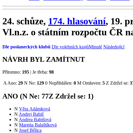
24. schůze,
174. hlasování
, 19. 
Vl.n.z. o státním rozpočtu ČR n
Dle poslaneckých klubů
Dle volebních krajů
Minulé
Následující
NÁVRH BYL ZAMÍTNUT
Přítomno:
195
|
Je třeba:
98
A
Ano:
29
N
Ne:
129
0
Nepřihlášen:
0
M
Omluven:
5
Z
Zdržel se:
3
ANO (
N
Ne:
77
Z
Zdržel se:
1
)
N
Věra Adámková
N
Andrej Babiš
N
Andrea Babišová
N
Margita Balaštíková
N
Josef Bělica