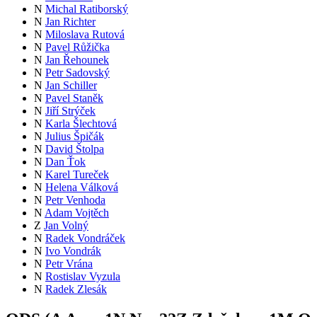
N
Michal Ratiborský
N
Jan Richter
N
Miloslava Rutová
N
Pavel Růžička
N
Jan Řehounek
N
Petr Sadovský
N
Jan Schiller
N
Pavel Staněk
N
Jiří Strýček
N
Karla Šlechtová
N
Julius Špičák
N
David Štolpa
N
Dan Ťok
N
Karel Tureček
N
Helena Válková
N
Petr Venhoda
N
Adam Vojtěch
Z
Jan Volný
N
Radek Vondráček
N
Ivo Vondrák
N
Petr Vrána
N
Rostislav Vyzula
N
Radek Zlesák