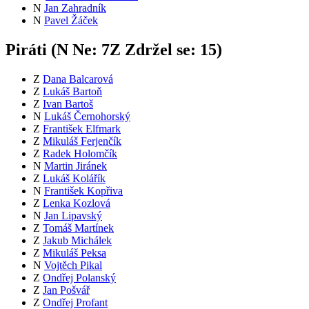
N
Jan Zahradník
N
Pavel Žáček
Piráti (
N
Ne:
7
Z
Zdržel se:
15
)
Z
Dana Balcarová
Z
Lukáš Bartoň
Z
Ivan Bartoš
N
Lukáš Černohorský
Z
František Elfmark
Z
Mikuláš Ferjenčík
Z
Radek Holomčík
N
Martin Jiránek
Z
Lukáš Kolářík
N
František Kopřiva
Z
Lenka Kozlová
N
Jan Lipavský
Z
Tomáš Martínek
Z
Jakub Michálek
Z
Mikuláš Peksa
N
Vojtěch Pikal
Z
Ondřej Polanský
Z
Jan Pošvář
Z
Ondřej Profant