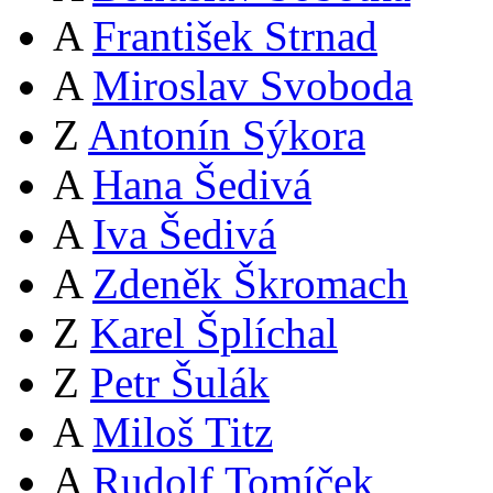
A
František Strnad
A
Miroslav Svoboda
Z
Antonín Sýkora
A
Hana Šedivá
A
Iva Šedivá
A
Zdeněk Škromach
Z
Karel Šplíchal
Z
Petr Šulák
A
Miloš Titz
A
Rudolf Tomíček