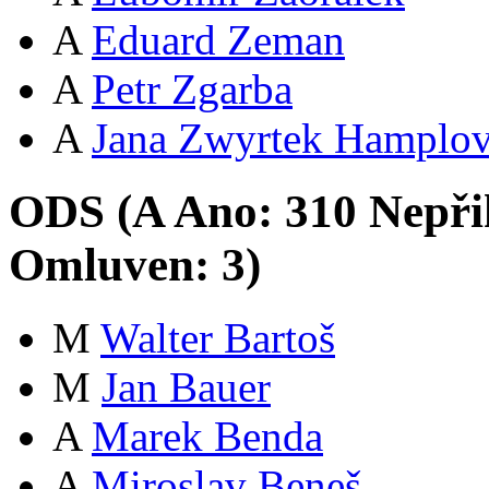
A
Eduard Zeman
A
Petr Zgarba
A
Jana Zwyrtek Hamplo
ODS (
A
Ano:
31
0
Nepři
Omluven:
3
)
M
Walter Bartoš
M
Jan Bauer
A
Marek Benda
A
Miroslav Beneš