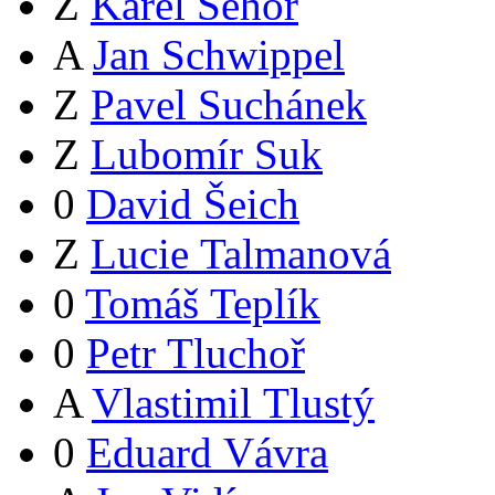
Z
Karel Sehoř
A
Jan Schwippel
Z
Pavel Suchánek
Z
Lubomír Suk
0
David Šeich
Z
Lucie Talmanová
0
Tomáš Teplík
0
Petr Tluchoř
A
Vlastimil Tlustý
0
Eduard Vávra