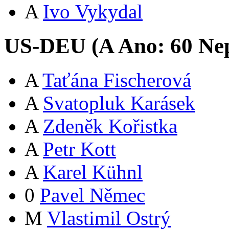
A
Ivo Vykydal
US-DEU (
A
Ano:
6
0
Nep
A
Taťána Fischerová
A
Svatopluk Karásek
A
Zdeněk Kořistka
A
Petr Kott
A
Karel Kühnl
0
Pavel Němec
M
Vlastimil Ostrý