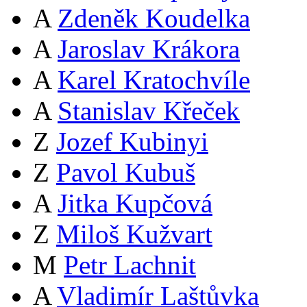
A
Zdeněk Koudelka
A
Jaroslav Krákora
A
Karel Kratochvíle
A
Stanislav Křeček
Z
Jozef Kubinyi
Z
Pavol Kubuš
A
Jitka Kupčová
Z
Miloš Kužvart
M
Petr Lachnit
A
Vladimír Laštůvka