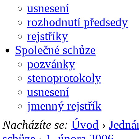
usnesení
rozhodnutí předsedy
rejstříky
Společné schůze
pozvánky
stenoprotokoly
usnesení
jmenný rejstřík
Nacházíte se:
Úvod
›
Jedná
schůze
›
1. února 2006