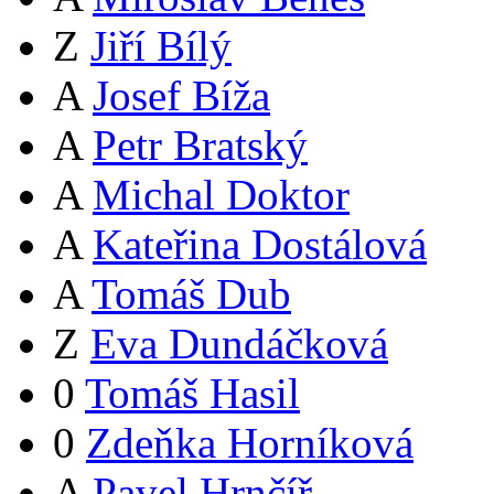
Z
Jiří Bílý
A
Josef Bíža
A
Petr Bratský
A
Michal Doktor
A
Kateřina Dostálová
A
Tomáš Dub
Z
Eva Dundáčková
0
Tomáš Hasil
0
Zdeňka Horníková
A
Pavel Hrnčíř