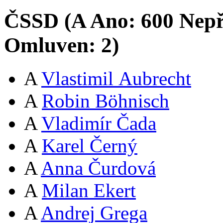
ČSSD (
A
Ano:
60
0
Nepř
Omluven:
2
)
A
Vlastimil Aubrecht
A
Robin Böhnisch
A
Vladimír Čada
A
Karel Černý
A
Anna Čurdová
A
Milan Ekert
A
Andrej Grega