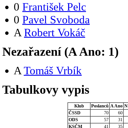
0
František Pelc
0
Pavel Svoboda
A
Robert Vokáč
Nezařazení (
A
Ano:
1
)
A
Tomáš Vrbík
Tabulkovy vypis
Klub
Poslanců
A
Ano
N
ČSSD
70
60
ODS
57
31
KSČM
41
35