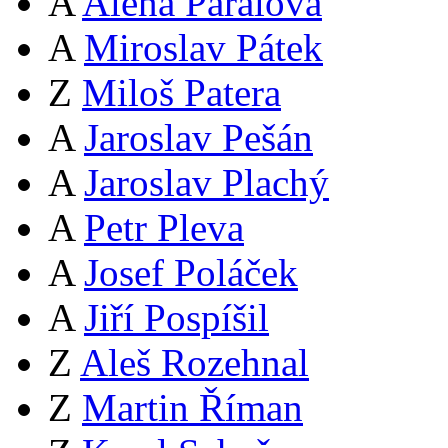
A
Alena Páralová
A
Miroslav Pátek
Z
Miloš Patera
A
Jaroslav Pešán
A
Jaroslav Plachý
A
Petr Pleva
A
Josef Poláček
A
Jiří Pospíšil
Z
Aleš Rozehnal
Z
Martin Říman