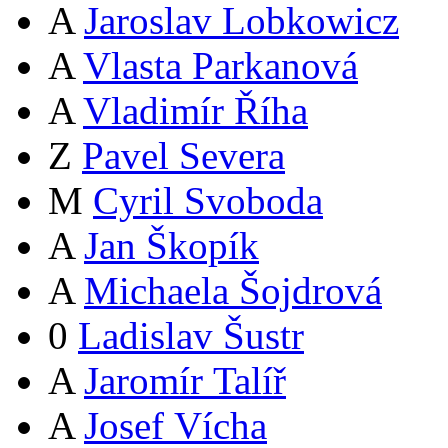
A
Jaroslav Lobkowicz
A
Vlasta Parkanová
A
Vladimír Říha
Z
Pavel Severa
M
Cyril Svoboda
A
Jan Škopík
A
Michaela Šojdrová
0
Ladislav Šustr
A
Jaromír Talíř
A
Josef Vícha