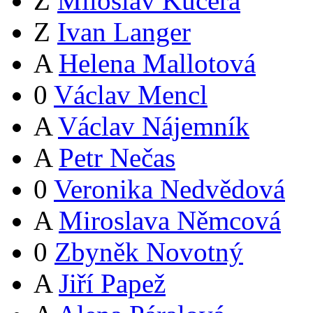
Z
Miloslav Kučera
Z
Ivan Langer
A
Helena Mallotová
0
Václav Mencl
A
Václav Nájemník
A
Petr Nečas
0
Veronika Nedvědová
A
Miroslava Němcová
0
Zbyněk Novotný
A
Jiří Papež