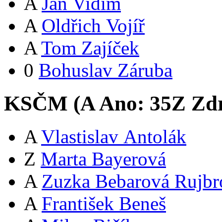
A
Jan Vidím
A
Oldřich Vojíř
A
Tom Zajíček
0
Bohuslav Záruba
KSČM (
A
Ano:
35
Z
Zdr
A
Vlastislav Antolák
Z
Marta Bayerová
A
Zuzka Bebarová Rujbr
A
František Beneš