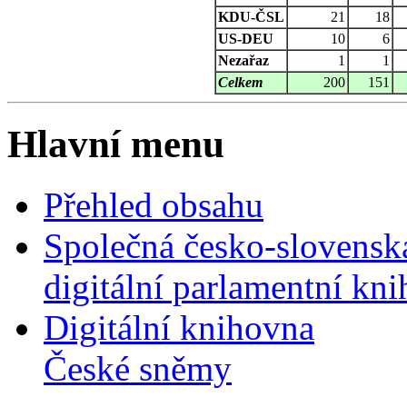
KDU-ČSL
21
18
US-DEU
10
6
Nezařaz
1
1
Celkem
200
151
Hlavní menu
Přehled obsahu
Společná česko-slovensk
digitální parlamentní kn
Digitální knihovna
České sněmy