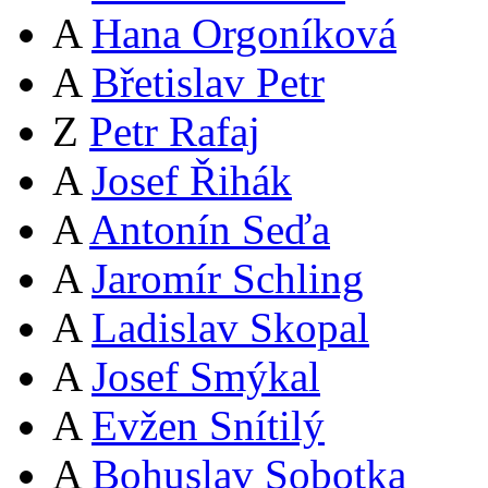
A
Hana Orgoníková
A
Břetislav Petr
Z
Petr Rafaj
A
Josef Řihák
A
Antonín Seďa
A
Jaromír Schling
A
Ladislav Skopal
A
Josef Smýkal
A
Evžen Snítilý
A
Bohuslav Sobotka