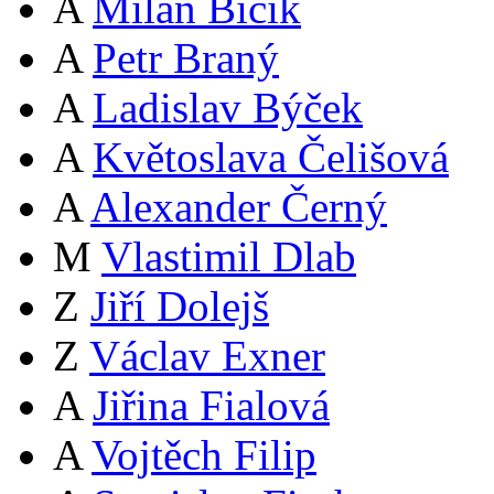
A
Milan Bičík
A
Petr Braný
A
Ladislav Býček
A
Květoslava Čelišová
A
Alexander Černý
M
Vlastimil Dlab
Z
Jiří Dolejš
Z
Václav Exner
A
Jiřina Fialová
A
Vojtěch Filip