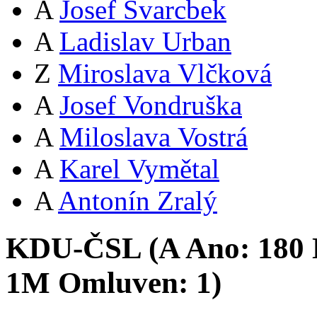
A
Josef Švarcbek
A
Ladislav Urban
Z
Miroslava Vlčková
A
Josef Vondruška
A
Miloslava Vostrá
A
Karel Vymětal
A
Antonín Zralý
KDU-ČSL (
A
Ano:
18
0
1
M
Omluven:
1
)