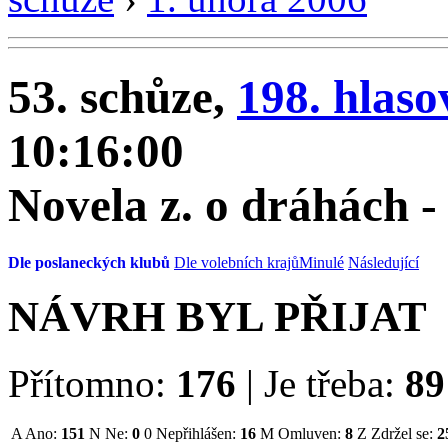
53. schůze,
198. hlaso
10:16:00
Novela z. o dráhách 
Dle poslaneckých klubů
Dle volebních krajů
Minulé
Následující
NÁVRH BYL PŘIJAT
Přítomno:
176
|
Je třeba:
89
A
Ano:
151
N
Ne:
0
0
Nepřihlášen:
16
M
Omluven:
8
Z
Zdržel se:
2