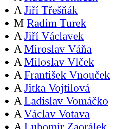
A
Jiří Třešňák
M
Radim Turek
A
Jiří Václavek
A
Miroslav Váňa
A
Miloslav Vlček
A
František Vnouček
A
Jitka Vojtilová
A
Ladislav Vomáčko
A
Václav Votava
A
Lubomír Zaorálek