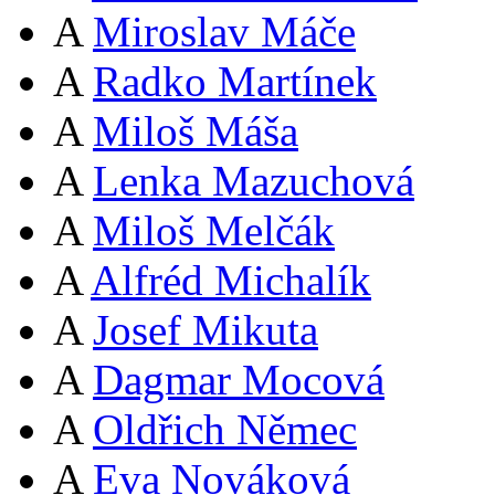
A
Miroslav Máče
A
Radko Martínek
A
Miloš Máša
A
Lenka Mazuchová
A
Miloš Melčák
A
Alfréd Michalík
A
Josef Mikuta
A
Dagmar Mocová
A
Oldřich Němec
A
Eva Nováková