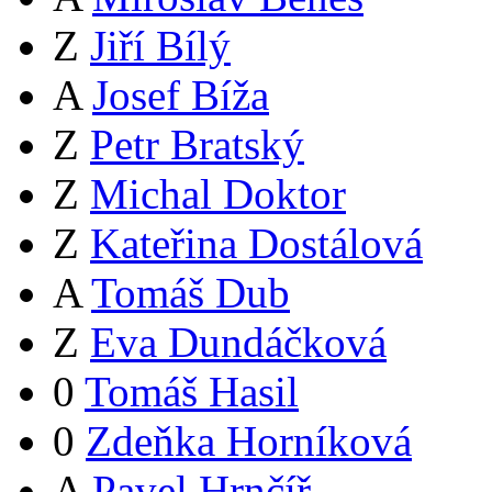
Z
Jiří Bílý
A
Josef Bíža
Z
Petr Bratský
Z
Michal Doktor
Z
Kateřina Dostálová
A
Tomáš Dub
Z
Eva Dundáčková
0
Tomáš Hasil
0
Zdeňka Horníková
A
Pavel Hrnčíř