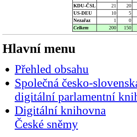
KDU-ČSL
21
20
US-DEU
10
5
Nezařaz
1
0
Celkem
200
150
Hlavní menu
Přehled obsahu
Společná česko-slovensk
digitální parlamentní kn
Digitální knihovna
České sněmy