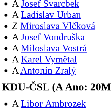
A
Josef Švarcbek
A
Ladislav Urban
Z
Miroslava Vlčková
A
Josef Vondruška
A
Miloslava Vostrá
A
Karel Vymětal
A
Antonín Zralý
KDU-ČSL (
A
Ano:
20
A
Libor Ambrozek