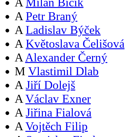
A
Milan Bičík
A
Petr Braný
A
Ladislav Býček
A
Květoslava Čelišová
A
Alexander Černý
M
Vlastimil Dlab
A
Jiří Dolejš
A
Václav Exner
A
Jiřina Fialová
A
Vojtěch Filip