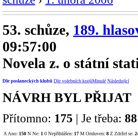
53. schůze,
189. hlaso
09:57:00
Novela z. o státní stat
Dle poslaneckých klubů
Dle volebních krajů
Minulé
Následující
NÁVRH BYL PŘIJAT
Přítomno:
175
|
Je třeba:
88
A
Ano:
150
N
Ne:
1
0
Nepřihlášen:
17
M
Omluven:
8
Z
Zdržel se:
2