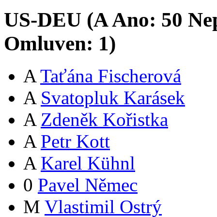
US-DEU (
A
Ano:
5
0
Nep
Omluven:
1
)
A
Taťána Fischerová
A
Svatopluk Karásek
A
Zdeněk Kořistka
A
Petr Kott
A
Karel Kühnl
0
Pavel Němec
M
Vlastimil Ostrý