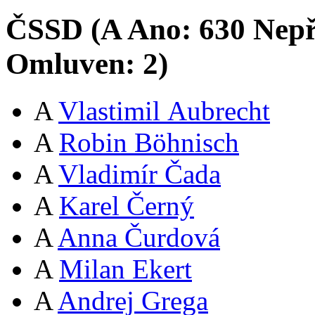
ČSSD (
A
Ano:
63
0
Nepř
Omluven:
2
)
A
Vlastimil Aubrecht
A
Robin Böhnisch
A
Vladimír Čada
A
Karel Černý
A
Anna Čurdová
A
Milan Ekert
A
Andrej Grega