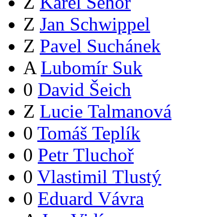
Z
Karel Sehoř
Z
Jan Schwippel
Z
Pavel Suchánek
A
Lubomír Suk
0
David Šeich
Z
Lucie Talmanová
0
Tomáš Teplík
0
Petr Tluchoř
0
Vlastimil Tlustý
0
Eduard Vávra