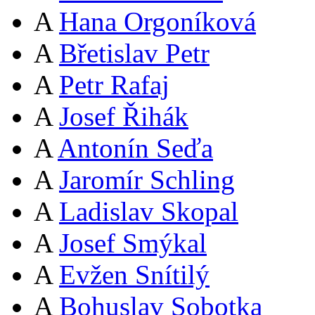
A
Hana Orgoníková
A
Břetislav Petr
A
Petr Rafaj
A
Josef Řihák
A
Antonín Seďa
A
Jaromír Schling
A
Ladislav Skopal
A
Josef Smýkal
A
Evžen Snítilý
A
Bohuslav Sobotka