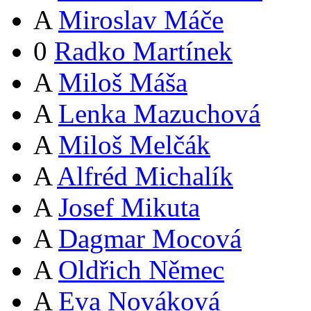
A
Miroslav Máče
0
Radko Martínek
A
Miloš Máša
A
Lenka Mazuchová
A
Miloš Melčák
A
Alfréd Michalík
A
Josef Mikuta
A
Dagmar Mocová
A
Oldřich Němec
A
Eva Nováková