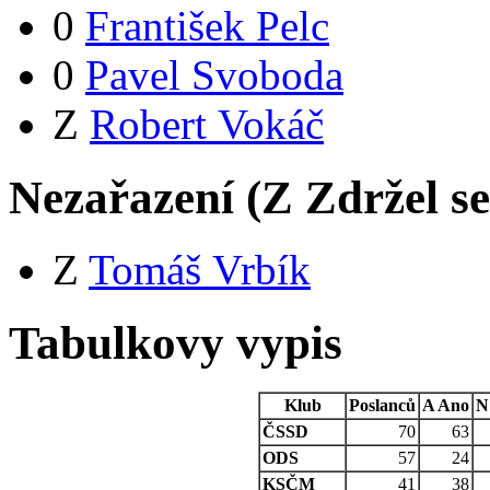
0
František Pelc
0
Pavel Svoboda
Z
Robert Vokáč
Nezařazení (
Z
Zdržel s
Z
Tomáš Vrbík
Tabulkovy vypis
Klub
Poslanců
A
Ano
N
ČSSD
70
63
ODS
57
24
KSČM
41
38