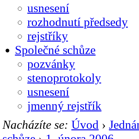
usnesení
rozhodnutí předsedy
rejstříky
Společné schůze
pozvánky
stenoprotokoly
usnesení
jmenný rejstřík
Nacházíte se:
Úvod
›
Jedná
schůze
›
1. února 2006