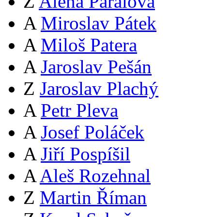
Z
Alena Páralová
A
Miroslav Pátek
A
Miloš Patera
A
Jaroslav Pešán
Z
Jaroslav Plachý
A
Petr Pleva
A
Josef Poláček
A
Jiří Pospíšil
A
Aleš Rozehnal
Z
Martin Říman