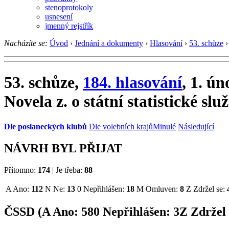
stenoprotokoly
usnesení
jmenný rejstřík
Nacházíte se:
Úvod
›
Jednání a dokumenty
›
Hlasování
›
53. schůze
›
53. schůze,
184. hlasování
, 1. ú
Novela z. o státní statistické slu
Dle poslaneckých klubů
Dle volebních krajů
Minulé
Následující
NÁVRH BYL PŘIJAT
Přítomno:
174
|
Je třeba:
88
A
Ano:
112
N
Ne:
13
0
Nepřihlášen:
18
M
Omluven:
8
Z
Zdržel se:
ČSSD (
A
Ano:
58
0
Nepřihlášen:
3
Z
Zdržel 