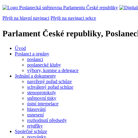
Přejít na hlavní navigaci
Přejít na navigaci sekce
Parlament České republiky, Poslane
Úvod
Poslanci a orgány
poslanci
poslanecké kluby
výbory, komise a delegace
Jednání a dokumenty
navržený pořad schůze
schválený pořad schůze
stenoprotokoly
sněmovní tisky
ústní interpelace
hlasování
usnesení
rozhodnutí předsedy
rejstříky
Společné schůze
pozvánky