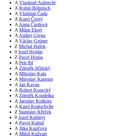
A
Vlastimil Aubrecht
A
Robin Böhnisch
A
Vladimír Čada
A
Karel Černý
A
Anna Čurdová
A
Milan Ekert
A
Andrej Grega
A
Václav Grüner
Z
Michal Hašek
0
Josef Hojdar
Z
Pavel Hönig
A
Petr Ibl
A
Zdeněk Jičínský
A
Miloslav Kala
A
Miroslav Kapoun
A
Jan Kavan
A
Robert Kopecký
A
Zdeněk Koudelka
A
Jaroslav Krákora
A
Karel Kratochvíle
Z
Stanislav Křeček
0
Jozef Kubinyi
A
Pavol Kubuš
A
Jitka Kupčová
A
Miloš Kužvart