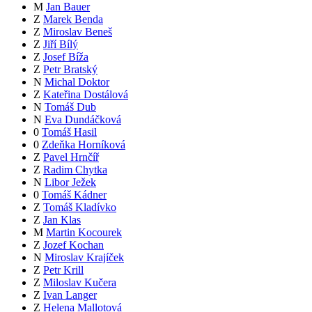
M
Jan Bauer
Z
Marek Benda
Z
Miroslav Beneš
Z
Jiří Bílý
Z
Josef Bíža
Z
Petr Bratský
N
Michal Doktor
Z
Kateřina Dostálová
N
Tomáš Dub
N
Eva Dundáčková
0
Tomáš Hasil
0
Zdeňka Horníková
Z
Pavel Hrnčíř
Z
Radim Chytka
N
Libor Ježek
0
Tomáš Kádner
Z
Tomáš Kladívko
Z
Jan Klas
M
Martin Kocourek
Z
Jozef Kochan
N
Miroslav Krajíček
Z
Petr Krill
Z
Miloslav Kučera
Z
Ivan Langer
Z
Helena Mallotová