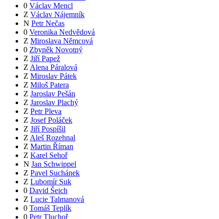
0
Václav Mencl
Z
Václav Nájemník
N
Petr Nečas
0
Veronika Nedvědová
Z
Miroslava Němcová
0
Zbyněk Novotný
Z
Jiří Papež
Z
Alena Páralová
Z
Miroslav Pátek
Z
Miloš Patera
Z
Jaroslav Pešán
Z
Jaroslav Plachý
Z
Petr Pleva
Z
Josef Poláček
Z
Jiří Pospíšil
Z
Aleš Rozehnal
Z
Martin Říman
Z
Karel Sehoř
N
Jan Schwippel
Z
Pavel Suchánek
Z
Lubomír Suk
0
David Šeich
Z
Lucie Talmanová
0
Tomáš Teplík
0
Petr Tluchoř