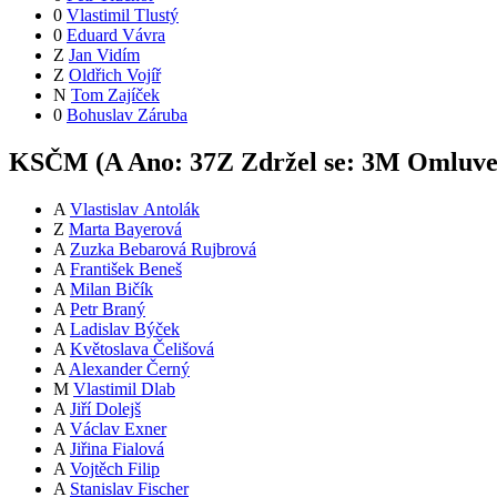
0
Vlastimil Tlustý
0
Eduard Vávra
Z
Jan Vidím
Z
Oldřich Vojíř
N
Tom Zajíček
0
Bohuslav Záruba
KSČM (
A
Ano:
37
Z
Zdržel se:
3
M
Omluve
A
Vlastislav Antolák
Z
Marta Bayerová
A
Zuzka Bebarová Rujbrová
A
František Beneš
A
Milan Bičík
A
Petr Braný
A
Ladislav Býček
A
Květoslava Čelišová
A
Alexander Černý
M
Vlastimil Dlab
A
Jiří Dolejš
A
Václav Exner
A
Jiřina Fialová
A
Vojtěch Filip
A
Stanislav Fischer