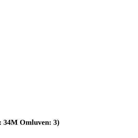
:
34
M
Omluven:
3
)