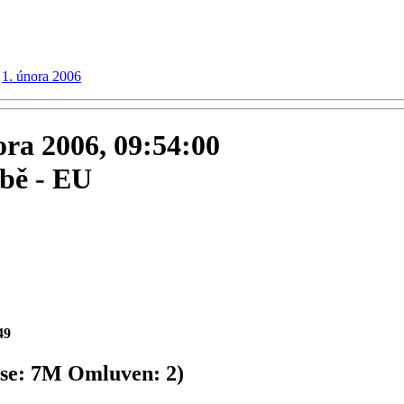
1. února 2006
nora 2006, 09:54:00
žbě - EU
49
se:
7
M
Omluven:
2
)