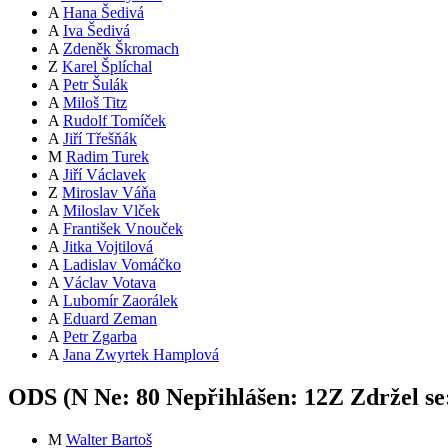
A
Hana Šedivá
A
Iva Šedivá
A
Zdeněk Škromach
Z
Karel Šplíchal
A
Petr Šulák
A
Miloš Titz
A
Rudolf Tomíček
A
Jiří Třešňák
M
Radim Turek
A
Jiří Václavek
Z
Miroslav Váňa
A
Miloslav Vlček
A
František Vnouček
A
Jitka Vojtilová
A
Ladislav Vomáčko
A
Václav Votava
A
Lubomír Zaorálek
A
Eduard Zeman
A
Petr Zgarba
A
Jana Zwyrtek Hamplová
ODS (
N
Ne:
8
0
Nepřihlášen:
12
Z
Zdržel se
M
Walter Bartoš