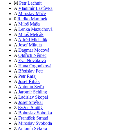
M
Petr Lachnit
A
Vladimír Laštůvka
A
Miroslav Máče
0
Radko Martínek
A
Miloš Máša
A
Lenka Mazuchová
A
Miloš Melčák
A
Alfréd Michalík
A
Josef Mikuta
A
Dagmar Mocová
A
Oldřich Němec
A
Eva Nováková
A
Hana Orgoníková
A
Břetislav Petr
A
Petr Rafaj
A
Josef Řihák
A
Antonín Seďa
A
Jaromír Schling
A
Ladislav Skopal
A
Josef Smýkal
Z
Evžen Snítilý
A
Bohuslav Sobotka
A
František Strnad
A
Miroslav Svoboda
Z
Antonín Sýkora