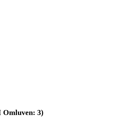
M
Omluven:
3
)