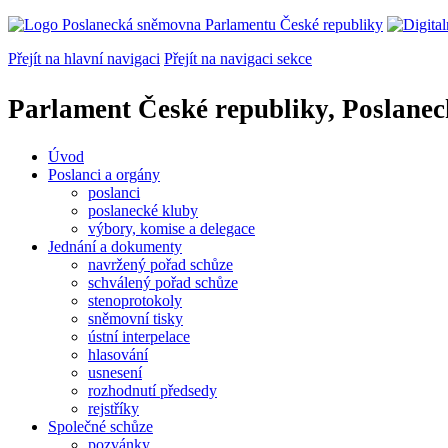
Přejít na hlavní navigaci
Přejít na navigaci sekce
Parlament České republiky, Poslane
Úvod
Poslanci a orgány
poslanci
poslanecké kluby
výbory, komise a delegace
Jednání a dokumenty
navržený pořad schůze
schválený pořad schůze
stenoprotokoly
sněmovní tisky
ústní interpelace
hlasování
usnesení
rozhodnutí předsedy
rejstříky
Společné schůze
pozvánky