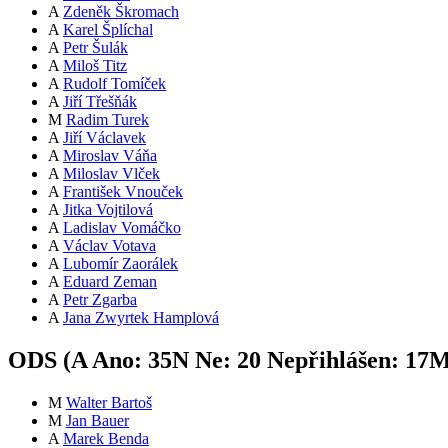
A
Zdeněk Škromach
A
Karel Šplíchal
A
Petr Šulák
A
Miloš Titz
A
Rudolf Tomíček
A
Jiří Třešňák
M
Radim Turek
A
Jiří Václavek
A
Miroslav Váňa
A
Miloslav Vlček
A
František Vnouček
A
Jitka Vojtilová
A
Ladislav Vomáčko
A
Václav Votava
A
Lubomír Zaorálek
A
Eduard Zeman
A
Petr Zgarba
A
Jana Zwyrtek Hamplová
ODS (
A
Ano:
35
N
Ne:
2
0
Nepřihlášen:
17
M
Walter Bartoš
M
Jan Bauer
A
Marek Benda