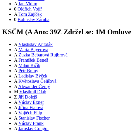
A
Jan Vidím
0
Oldřich Vojíř
A
Tom Zajíček
0
Bohuslav Záruba
KSČM (
A
Ano:
39
Z
Zdržel se:
1
M
Omluve
A
Vlastislav Antolák
A
Marta Bayerová
A
Zuzka Bebarová Rujbrová
A
František Beneš
A
Milan Bičík
A
Petr Braný
A
Ladislav Býček
A
Květoslava Čelišová
A
Alexander Černý
M
Vlastimil Dlab
Z
Jiří Dolejš
A
Václav Exner
A
Jiřina Fialová
A
Vojtěch Filip
A
Stanislav Fischer
A
Václav Frank
A
Jaroslav Gongol