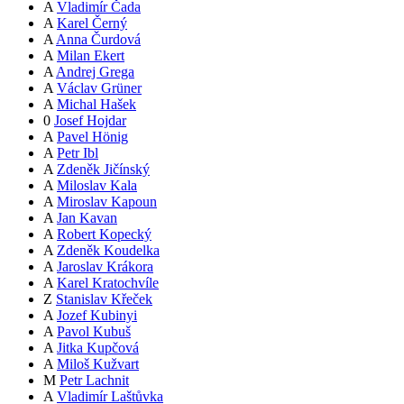
A
Vladimír Čada
A
Karel Černý
A
Anna Čurdová
A
Milan Ekert
A
Andrej Grega
A
Václav Grüner
A
Michal Hašek
0
Josef Hojdar
A
Pavel Hönig
A
Petr Ibl
A
Zdeněk Jičínský
A
Miloslav Kala
A
Miroslav Kapoun
A
Jan Kavan
A
Robert Kopecký
A
Zdeněk Koudelka
A
Jaroslav Krákora
A
Karel Kratochvíle
Z
Stanislav Křeček
A
Jozef Kubinyi
A
Pavol Kubuš
A
Jitka Kupčová
A
Miloš Kužvart
M
Petr Lachnit
A
Vladimír Laštůvka