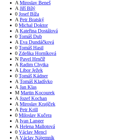
A
Miroslav Beneš
A
Jiří Bílý
0
Josef Bíža
A
Petr Bratský
0
Michal Doktor
A
Kateřina Dostálová
0
Tomáš Dub
A
Eva Dundáčková
0
Tomáš Hasil
0
Zdeňka Horníková
N
Pavel Hrnčíř
A
Radim Chytka
A
Libor Ježek
0
Tomáš Kádner
A
Tomáš Kladívko
A
Jan Klas
M
Martin Kocourek
A
Jozef Kochan
A
Miroslav Krajíček
A
Petr Krill
0
Miloslav Kučera
A
Ivan Langer
A
Helena Mallotová
0
Václav Mencl
A
Václav Nájemník