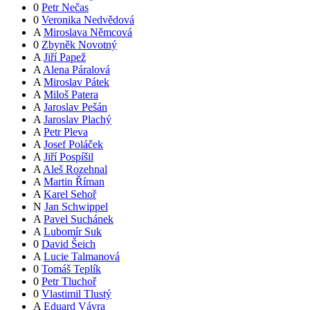
0
Petr Nečas
0
Veronika Nedvědová
A
Miroslava Němcová
0
Zbyněk Novotný
A
Jiří Papež
A
Alena Páralová
A
Miroslav Pátek
A
Miloš Patera
A
Jaroslav Pešán
A
Jaroslav Plachý
A
Petr Pleva
A
Josef Poláček
A
Jiří Pospíšil
A
Aleš Rozehnal
A
Martin Říman
A
Karel Sehoř
N
Jan Schwippel
A
Pavel Suchánek
A
Lubomír Suk
0
David Šeich
A
Lucie Talmanová
0
Tomáš Teplík
0
Petr Tluchoř
0
Vlastimil Tlustý
A
Eduard Vávra