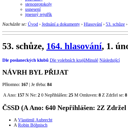
stenoprotokoly
usnesení
jmenný rejstřík
Nacházíte se:
Úvod
›
Jednání a dokumenty
›
Hlasování
›
53. schůze
›
53. schůze,
164. hlasování
, 1. ú
Dle poslaneckých klubů
Dle volebních krajů
Minulé
Následující
NÁVRH BYL PŘIJAT
Přítomno:
167
|
Je třeba:
84
A
Ano:
157
N
Ne:
2
0
Nepřihlášen:
25
M
Omluven:
8
Z
Zdržel se:
8
ČSSD (
A
Ano:
64
0
Nepřihlášen:
2
Z
Zdržel 
A
Vlastimil Aubrecht
A
Robin Böhnisch