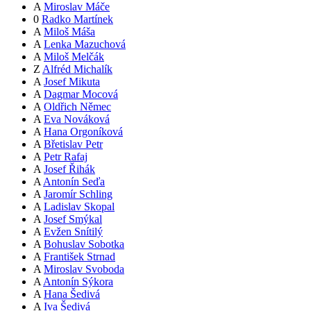
A
Miroslav Máče
0
Radko Martínek
A
Miloš Máša
A
Lenka Mazuchová
A
Miloš Melčák
Z
Alfréd Michalík
A
Josef Mikuta
A
Dagmar Mocová
A
Oldřich Němec
A
Eva Nováková
A
Hana Orgoníková
A
Břetislav Petr
A
Petr Rafaj
A
Josef Řihák
A
Antonín Seďa
A
Jaromír Schling
A
Ladislav Skopal
A
Josef Smýkal
A
Evžen Snítilý
A
Bohuslav Sobotka
A
František Strnad
A
Miroslav Svoboda
A
Antonín Sýkora
A
Hana Šedivá
A
Iva Šedivá