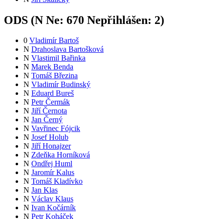
ODS (
N
Ne:
67
0
Nepřihlášen:
2
)
0
Vladimír Bartoš
N
Drahoslava Bartošková
N
Vlastimil Bařinka
N
Marek Benda
N
Tomáš Březina
N
Vladimír Budinský
N
Eduard Bureš
N
Petr Čermák
N
Jiří Černota
N
Jan Černý
N
Vavřinec Fójcik
N
Josef Holub
N
Jiří Honajzer
N
Zdeňka Horníková
N
Ondřej Huml
N
Jaromír Kalus
N
Tomáš Kladívko
N
Jan Klas
N
Václav Klaus
N
Ivan Kočárník
N
Petr Koháček