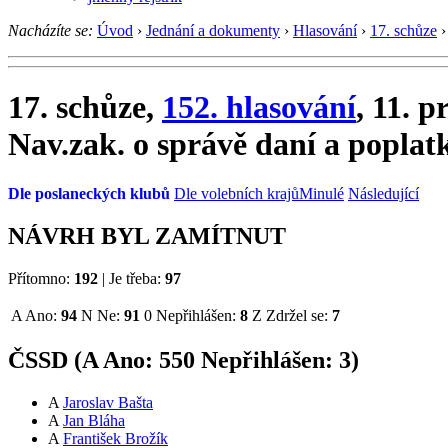
Nacházíte se:
Úvod
›
Jednání a dokumenty
›
Hlasování
›
17. schůze
›
17. schůze,
152. hlasování
, 11. 
Nav.zak. o správě daní a poplat
Dle poslaneckých klubů
Dle volebních krajů
Minulé
Následující
NÁVRH BYL ZAMÍTNUT
Přítomno:
192
|
Je třeba:
97
A
Ano:
94
N
Ne:
91
0
Nepřihlášen:
8
Z
Zdržel se:
7
ČSSD (
A
Ano:
55
0
Nepřihlášen:
3
)
A
Jaroslav Bašta
A
Jan Bláha
A
František Brožík