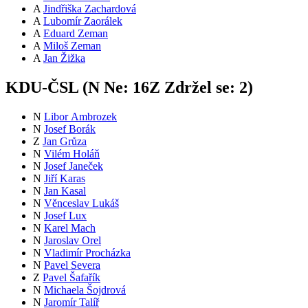
A
Jindřiška Zachardová
A
Lubomír Zaorálek
A
Eduard Zeman
A
Miloš Zeman
A
Jan Žižka
KDU-ČSL (
N
Ne:
16
Z
Zdržel se:
2
)
N
Libor Ambrozek
N
Josef Borák
Z
Jan Grůza
N
Vilém Holáň
N
Josef Janeček
N
Jiří Karas
N
Jan Kasal
N
Věnceslav Lukáš
N
Josef Lux
N
Karel Mach
N
Jaroslav Orel
N
Vladimír Procházka
N
Pavel Severa
Z
Pavel Šafařík
N
Michaela Šojdrová
N
Jaromír Talíř