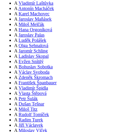
A
Vladimír Laštůvka
A
Antonín Macháček
A
Karel Machovec
A
Jaroslav Maňásek
A
Miloš Melčák
A
Hana Orgoníková
A
Jaroslav Palas
A
Luděk Polášek
A
Olga Sehnalová
A
Jaromír Schling
A
Ladislav Skopal
A
Evžen Snítilý
A
Bohuslav Sobotka
A
Václav Svoboda
A
Zdeněk Škromach
A
František Španbauer
A
Vladimír Špidla
A
Vlasta Štěpová
A
Petr Šulák
A
Dušan Tešnar
A
Miloš Titz
A
Rudolf Tomíček
A
Radim Turek
A
Jiří Václavek
A
Miloslav Vlček