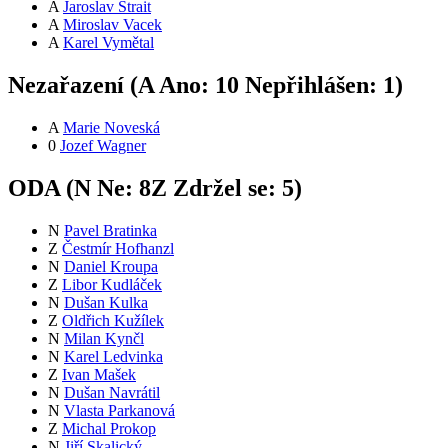
A
Jaroslav Štrait
A
Miroslav Vacek
A
Karel Vymětal
Nezařazení (
A
Ano:
1
0
Nepřihlášen:
1
)
A
Marie Noveská
0
Jozef Wagner
ODA (
N
Ne:
8
Z
Zdržel se:
5
)
N
Pavel Bratinka
Z
Čestmír Hofhanzl
N
Daniel Kroupa
Z
Libor Kudláček
N
Dušan Kulka
Z
Oldřich Kužílek
N
Milan Kynčl
N
Karel Ledvinka
Z
Ivan Mašek
N
Dušan Navrátil
N
Vlasta Parkanová
Z
Michal Prokop
N
Jiří Skalický