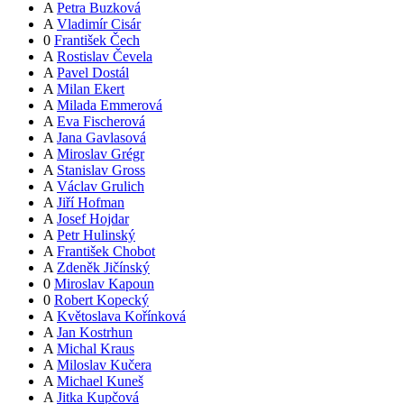
A
Petra Buzková
A
Vladimír Cisár
0
František Čech
A
Rostislav Čevela
A
Pavel Dostál
A
Milan Ekert
A
Milada Emmerová
A
Eva Fischerová
A
Jana Gavlasová
A
Miroslav Grégr
A
Stanislav Gross
A
Václav Grulich
A
Jiří Hofman
A
Josef Hojdar
A
Petr Hulinský
A
František Chobot
A
Zdeněk Jičínský
0
Miroslav Kapoun
0
Robert Kopecký
A
Květoslava Kořínková
A
Jan Kostrhun
A
Michal Kraus
A
Miloslav Kučera
A
Michael Kuneš
A
Jitka Kupčová