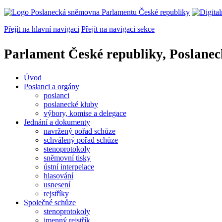
Přejít na hlavní navigaci
Přejít na navigaci sekce
Parlament České republiky, Poslane
Úvod
Poslanci a orgány
poslanci
poslanecké kluby
výbory, komise a delegace
Jednání a dokumenty
navržený pořad schůze
schválený pořad schůze
stenoprotokoly
sněmovní tisky
ústní interpelace
hlasování
usnesení
rejstříky
Společné schůze
stenoprotokoly
jmenný rejstřík