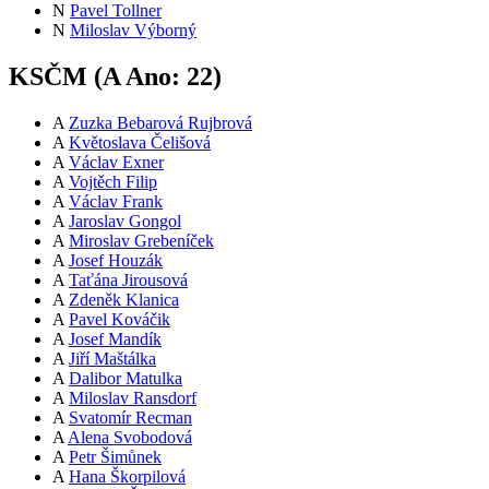
N
Pavel Tollner
N
Miloslav Výborný
KSČM (
A
Ano:
22
)
A
Zuzka Bebarová Rujbrová
A
Květoslava Čelišová
A
Václav Exner
A
Vojtěch Filip
A
Václav Frank
A
Jaroslav Gongol
A
Miroslav Grebeníček
A
Josef Houzák
A
Taťána Jirousová
A
Zdeněk Klanica
A
Pavel Kováčik
A
Josef Mandík
A
Jiří Maštálka
A
Dalibor Matulka
A
Miloslav Ransdorf
A
Svatomír Recman
A
Alena Svobodová
A
Petr Šimůnek
A
Hana Škorpilová