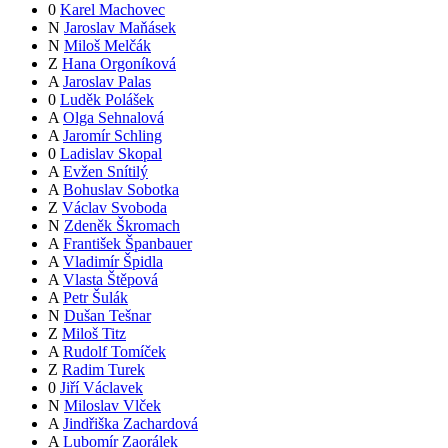
0
Karel Machovec
N
Jaroslav Maňásek
N
Miloš Melčák
Z
Hana Orgoníková
A
Jaroslav Palas
0
Luděk Polášek
A
Olga Sehnalová
A
Jaromír Schling
0
Ladislav Skopal
A
Evžen Snítilý
A
Bohuslav Sobotka
Z
Václav Svoboda
N
Zdeněk Škromach
A
František Španbauer
A
Vladimír Špidla
A
Vlasta Štěpová
A
Petr Šulák
N
Dušan Tešnar
Z
Miloš Titz
A
Rudolf Tomíček
Z
Radim Turek
0
Jiří Václavek
N
Miloslav Vlček
A
Jindřiška Zachardová
A
Lubomír Zaorálek