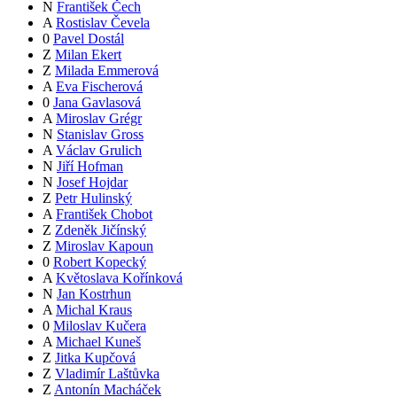
N
František Čech
A
Rostislav Čevela
0
Pavel Dostál
Z
Milan Ekert
Z
Milada Emmerová
A
Eva Fischerová
0
Jana Gavlasová
A
Miroslav Grégr
N
Stanislav Gross
A
Václav Grulich
N
Jiří Hofman
N
Josef Hojdar
Z
Petr Hulinský
A
František Chobot
Z
Zdeněk Jičínský
Z
Miroslav Kapoun
0
Robert Kopecký
A
Květoslava Kořínková
N
Jan Kostrhun
A
Michal Kraus
0
Miloslav Kučera
A
Michael Kuneš
Z
Jitka Kupčová
Z
Vladimír Laštůvka
Z
Antonín Macháček