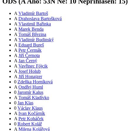
ODS (
A
Ano:
53
N
Ne:
1
0
Nepřihlášen:
15
)
A
Vladimír Bartoš
A
Drahoslava Bartošková
A
Vlastimil Bařinka
A
Marek Benda
A
Tomáš Březina
A
Vladimír Budinský
A
Eduard Bureš
A
Petr Čermák
A
Jiří Černota
A
Jan Černý
A
Vavřinec Fójcik
A
Josef Holub
A
Jiří Honajzer
0
Zdeňka Horníková
A
Ondřej Huml
0
Jaromír Kalus
A
Tomáš Kladívko
0
Jan Klas
0
Václav Klaus
A
Ivan Kočárník
A
Petr Koháček
0
Robert Kolář
A
Milena Kolářová