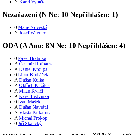
N
Karel Vymětal
Nezařazení (
N
Ne:
1
0
Nepřihlášen:
1
)
0
Marie Noveská
N
Jozef Wagner
ODA (
A
Ano:
8
N
Ne:
1
0
Nepřihlášen:
4
)
0
Pavel Bratinka
A
Čestmír Hofhanzl
A
Daniel Kroupa
0
Libor Kudláček
A
Dušan Kulka
A
Oldřich Kužílek
A
Milan Kynčl
A
Karel Ledvinka
0
Ivan Mašek
A
Dušan Navrátil
N
Vlasta Parkanová
A
Michal Prokop
0
Jiří Skalický