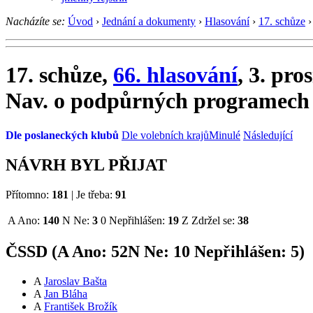
Nacházíte se:
Úvod
›
Jednání a dokumenty
›
Hlasování
›
17. schůze
›
17. schůze,
66. hlasování
, 3. pro
Nav. o podpůrných programech 
Dle poslaneckých klubů
Dle volebních krajů
Minulé
Následující
NÁVRH BYL PŘIJAT
Přítomno:
181
|
Je třeba:
91
A
Ano:
140
N
Ne:
3
0
Nepřihlášen:
19
Z
Zdržel se:
38
ČSSD (
A
Ano:
52
N
Ne:
1
0
Nepřihlášen:
5
)
A
Jaroslav Bašta
A
Jan Bláha
A
František Brožík