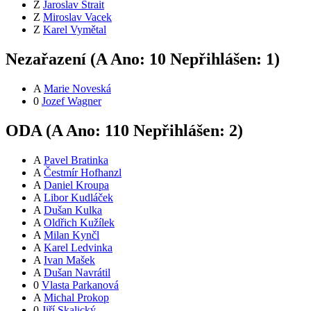
Z
Jaroslav Štrait
Z
Miroslav Vacek
Z
Karel Vymětal
Nezařazení (
A
Ano:
1
0
Nepřihlášen:
1
)
A
Marie Noveská
0
Jozef Wagner
ODA (
A
Ano:
11
0
Nepřihlášen:
2
)
A
Pavel Bratinka
A
Čestmír Hofhanzl
A
Daniel Kroupa
A
Libor Kudláček
A
Dušan Kulka
A
Oldřich Kužílek
A
Milan Kynčl
A
Karel Ledvinka
A
Ivan Mašek
A
Dušan Navrátil
0
Vlasta Parkanová
A
Michal Prokop
0
Jiří Skalický