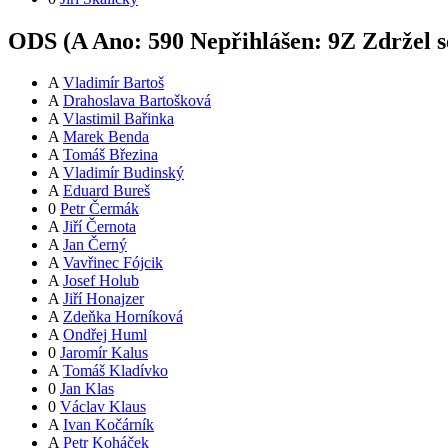
ODS (
A
Ano:
59
0
Nepřihlášen:
9
Z
Zdržel s
A
Vladimír Bartoš
A
Drahoslava Bartošková
A
Vlastimil Bařinka
A
Marek Benda
A
Tomáš Březina
A
Vladimír Budinský
A
Eduard Bureš
0
Petr Čermák
A
Jiří Černota
A
Jan Černý
A
Vavřinec Fójcik
A
Josef Holub
A
Jiří Honajzer
A
Zdeňka Horníková
A
Ondřej Huml
0
Jaromír Kalus
A
Tomáš Kladívko
0
Jan Klas
0
Václav Klaus
A
Ivan Kočárník
A
Petr Koháček