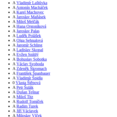
A
Vladimír Laštůvka
A
Antonín Macháček
A
Karel Machovec
A
Jaroslav Maňásek
A
Miloš Melčák
A
Hana Orgoníková
A
Jaroslav Palas
A
Luděk Polášek
A
Olga Sehnalová
A
Jaromír Schling
A
Ladislav Skopal
A
Evžen Snítilý
A
Bohuslav Sobotka
A
Václav Svoboda
A
Zdeněk Škromach
A
František Španbauer
A
Vladimír Špidla
0
Vlasta Štěpová
A
Petr Šulák
A
Dušan Tešnar
A
Miloš Titz
A
Rudolf Tomíček
A
Radim Turek
A
Jiří Václavek
A
Miloslav Vlček