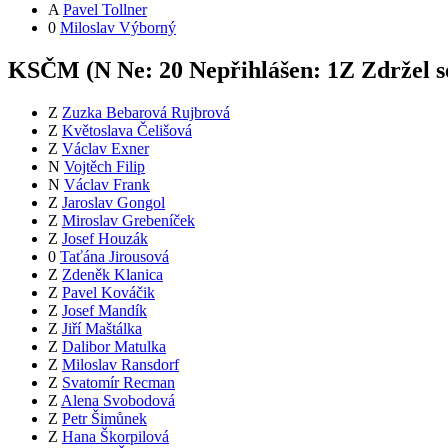
A
Pavel Tollner
0
Miloslav Výborný
KSČM (
N
Ne:
2
0
Nepřihlášen:
1
Z
Zdržel s
Z
Zuzka Bebarová Rujbrová
Z
Květoslava Čelišová
Z
Václav Exner
N
Vojtěch Filip
N
Václav Frank
Z
Jaroslav Gongol
Z
Miroslav Grebeníček
Z
Josef Houzák
0
Taťána Jirousová
Z
Zdeněk Klanica
Z
Pavel Kováčik
Z
Josef Mandík
Z
Jiří Maštálka
Z
Dalibor Matulka
Z
Miloslav Ransdorf
Z
Svatomír Recman
Z
Alena Svobodová
Z
Petr Šimůnek
Z
Hana Škorpilová