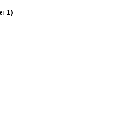
e:
1
)