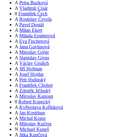
A
Petra Buzková
A
Vladimír Cisár
0
František Čech
A
Rostislav Čevela
A
Pavel Dostál
A
Milan Ekert
A
Milada Emmerová
A
Eva Fischerová
A
Jana Gavlasová
A
Miroslav Grégr
A
Stanislav Gross
A
Václav Grulich
A
Jiří Hofman
A
Josef Hojdar
A
Petr Hulinský
A
František Chobot
A
Zdeněk Jičínský
A
Miroslav Kapoun
0
Robert Kopecký
A
Květoslava Kořínková
A
Jan Kostrhun
A
Michal Kraus
A
Miloslav Kučera
N
Michael Kuneš
A
Jitka Kupčová