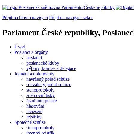
Přejít na hlavní navigaci
Přejít na navigaci sekce
Parlament České republiky, Poslane
Úvod
Poslanci a orgány
poslanci
poslanecké kluby
výbory, komise a delegace
Jednání a dokumenty
navržený pořad schůze
schválený pořad schůze
stenoprotokoly
sněmovní tisky
ústní interpelace
hlasování
usnesení
rejstříky
Společné schůze
stenoprotokoly
jmenný rejstřík