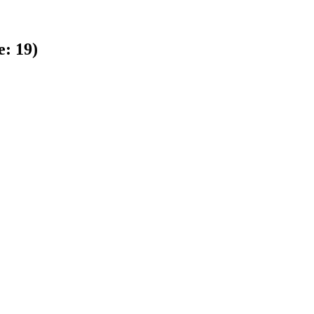
e:
19
)