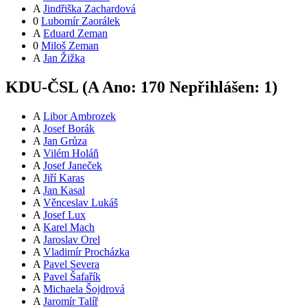
A
Jindřiška Zachardová
0
Lubomír Zaorálek
A
Eduard Zeman
0
Miloš Zeman
A
Jan Žižka
KDU-ČSL (
A
Ano:
17
0
Nepřihlášen:
1
)
A
Libor Ambrozek
A
Josef Borák
A
Jan Grůza
A
Vilém Holáň
A
Josef Janeček
A
Jiří Karas
A
Jan Kasal
A
Věnceslav Lukáš
A
Josef Lux
A
Karel Mach
A
Jaroslav Orel
A
Vladimír Procházka
A
Pavel Severa
A
Pavel Šafařík
A
Michaela Šojdrová
A
Jaromír Talíř