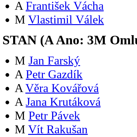
A
František Vácha
M
Vlastimil Válek
STAN (
A
Ano:
3
M
Oml
M
Jan Farský
A
Petr Gazdík
A
Věra Kovářová
A
Jana Krutáková
M
Petr Pávek
M
Vít Rakušan