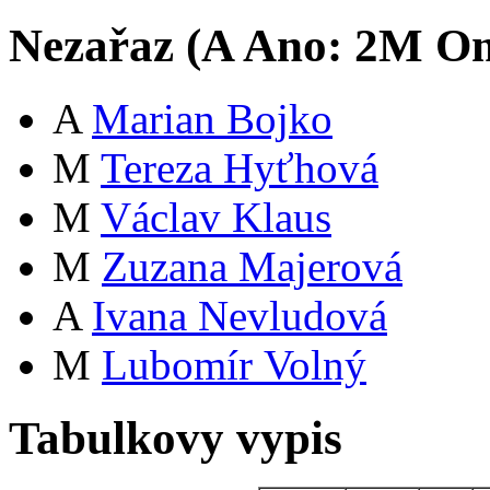
Nezařaz (
A
Ano:
2
M
Om
A
Marian Bojko
M
Tereza Hyťhová
M
Václav Klaus
M
Zuzana Majerová
A
Ivana Nevludová
M
Lubomír Volný
Tabulkovy vypis