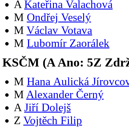
A
Kateřina Valachová
M
Ondřej Veselý
M
Václav Votava
M
Lubomír Zaorálek
KSČM (
A
Ano:
5
Z
Zdrž
M
Hana Aulická Jírovco
M
Alexander Černý
A
Jiří Dolejš
Z
Vojtěch Filip