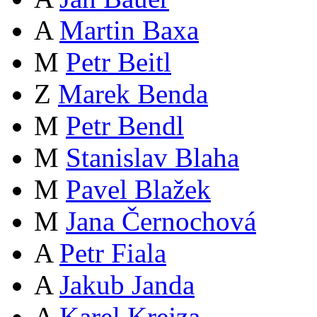
A
Martin Baxa
M
Petr Beitl
Z
Marek Benda
M
Petr Bendl
M
Stanislav Blaha
M
Pavel Blažek
M
Jana Černochová
A
Petr Fiala
A
Jakub Janda
A
Karel Krejza