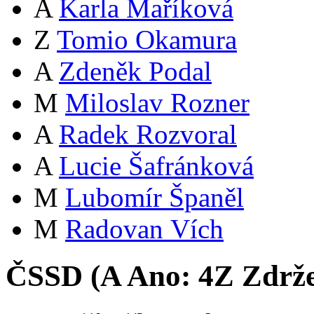
A
Karla Maříková
Z
Tomio Okamura
A
Zdeněk Podal
M
Miloslav Rozner
A
Radek Rozvoral
A
Lucie Šafránková
M
Lubomír Španěl
M
Radovan Vích
ČSSD (
A
Ano:
4
Z
Zdrže