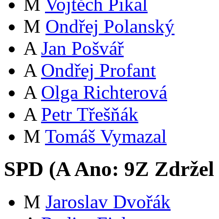
M
Vojtěch Pikal
M
Ondřej Polanský
A
Jan Pošvář
A
Ondřej Profant
A
Olga Richterová
A
Petr Třešňák
M
Tomáš Vymazal
SPD (
A
Ano:
9
Z
Zdržel
M
Jaroslav Dvořák