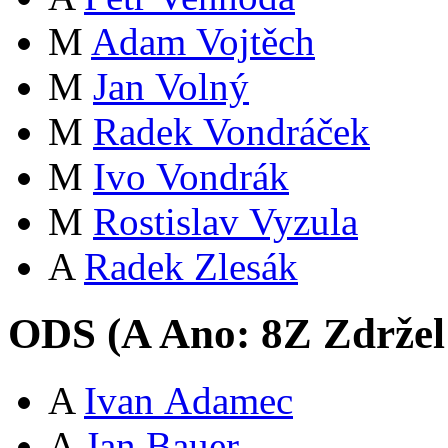
M
Adam Vojtěch
M
Jan Volný
M
Radek Vondráček
M
Ivo Vondrák
M
Rostislav Vyzula
A
Radek Zlesák
ODS (
A
Ano:
8
Z
Zdržel
A
Ivan Adamec
A
Jan Bauer