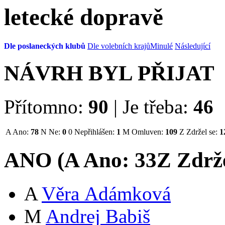
letecké dopravě
Dle poslaneckých klubů
Dle volebních krajů
Minulé
Následující
NÁVRH BYL PŘIJAT
Přítomno:
90
|
Je třeba:
46
A
Ano:
78
N
Ne:
0
0
Nepřihlášen:
1
M
Omluven:
109
Z
Zdržel se:
1
ANO (
A
Ano:
33
Z
Zdrže
A
Věra Adámková
M
Andrej Babiš