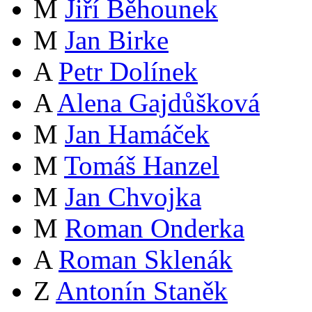
M
Jiří Běhounek
M
Jan Birke
A
Petr Dolínek
A
Alena Gajdůšková
M
Jan Hamáček
M
Tomáš Hanzel
M
Jan Chvojka
M
Roman Onderka
A
Roman Sklenák
Z
Antonín Staněk