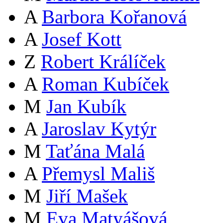
A
Barbora Kořanová
A
Josef Kott
Z
Robert Králíček
A
Roman Kubíček
M
Jan Kubík
A
Jaroslav Kytýr
M
Taťána Malá
A
Přemysl Mališ
M
Jiří Mašek
M
Eva Matyášová