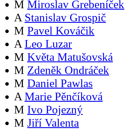
M
Miroslav Grebeníček
A
Stanislav Grospič
M
Pavel Kováčik
A
Leo Luzar
M
Květa Matušovská
M
Zdeněk Ondráček
M
Daniel Pawlas
A
Marie Pěnčíková
M
Ivo Pojezný
M
Jiří Valenta