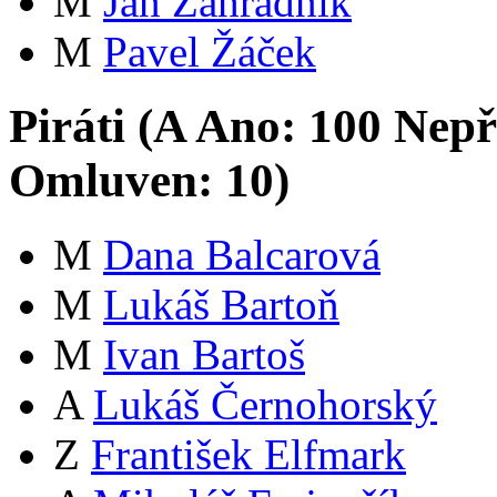
M
Jan Zahradník
M
Pavel Žáček
Piráti (
A
Ano:
10
0
Nepř
Omluven:
10
)
M
Dana Balcarová
M
Lukáš Bartoň
M
Ivan Bartoš
A
Lukáš Černohorský
Z
František Elfmark