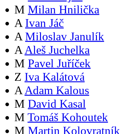
M
Milan Hnilička
A
Ivan Jáč
A
Miloslav Janulík
A
Aleš Juchelka
M
Pavel Juříček
Z
Iva Kalátová
A
Adam Kalous
M
David Kasal
M
Tomáš Kohoutek
M
Martin Kolovratník