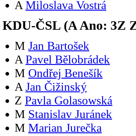
A
Miloslava Vostrá
KDU-ČSL (
A
Ano:
3
Z
Z
M
Jan Bartošek
A
Pavel Bělobrádek
M
Ondřej Benešík
A
Jan Čižinský
Z
Pavla Golasowská
M
Stanislav Juránek
M
Marian Jurečka