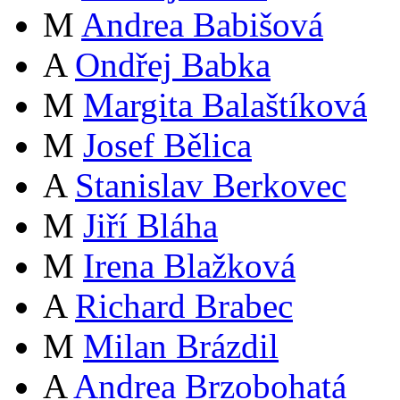
M
Andrea Babišová
A
Ondřej Babka
M
Margita Balaštíková
M
Josef Bělica
A
Stanislav Berkovec
M
Jiří Bláha
M
Irena Blažková
A
Richard Brabec
M
Milan Brázdil
A
Andrea Brzobohatá