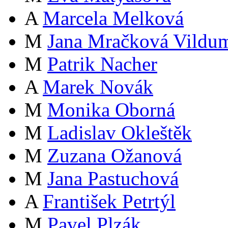
A
Marcela Melková
M
Jana Mračková Vildu
M
Patrik Nacher
A
Marek Novák
M
Monika Oborná
M
Ladislav Okleštěk
M
Zuzana Ožanová
M
Jana Pastuchová
A
František Petrtýl
M
Pavel Plzák