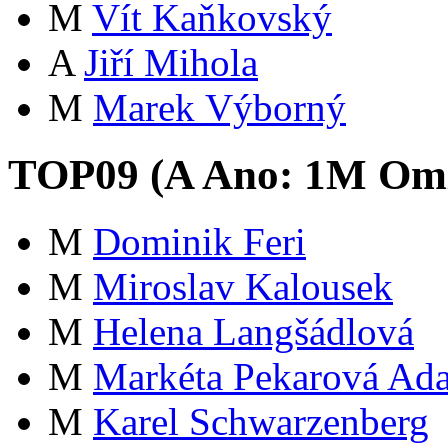
M
Vít Kaňkovský
A
Jiří Mihola
M
Marek Výborný
TOP09 (
A
Ano:
1
M
Oml
M
Dominik Feri
M
Miroslav Kalousek
M
Helena Langšádlová
M
Markéta Pekarová Ad
M
Karel Schwarzenberg