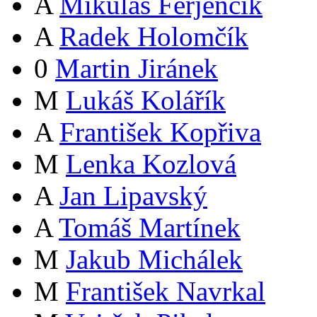
A
Mikuláš Ferjenčík
A
Radek Holomčík
0
Martin Jiránek
M
Lukáš Kolářík
A
František Kopřiva
M
Lenka Kozlová
A
Jan Lipavský
A
Tomáš Martínek
M
Jakub Michálek
M
František Navrkal