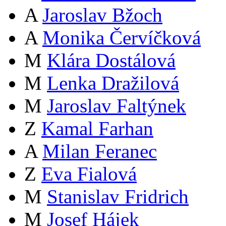
A
Jaroslav Bžoch
A
Monika Červíčková
M
Klára Dostálová
M
Lenka Dražilová
M
Jaroslav Faltýnek
Z
Kamal Farhan
A
Milan Feranec
Z
Eva Fialová
M
Stanislav Fridrich
M
Josef Hájek