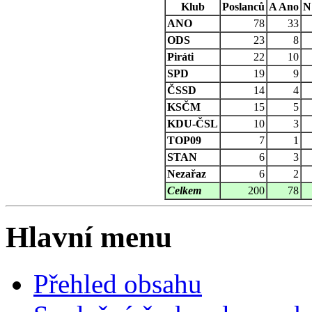
Klub
Poslanců
A
Ano
N
ANO
78
33
ODS
23
8
Piráti
22
10
SPD
19
9
ČSSD
14
4
KSČM
15
5
KDU-ČSL
10
3
TOP09
7
1
STAN
6
3
Nezařaz
6
2
Celkem
200
78
Hlavní menu
Přehled obsahu