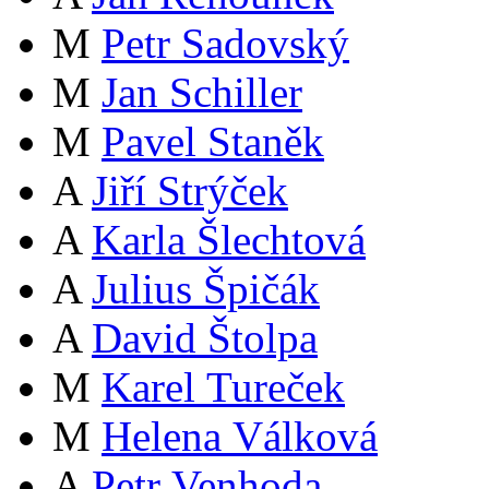
M
Petr Sadovský
M
Jan Schiller
M
Pavel Staněk
A
Jiří Strýček
A
Karla Šlechtová
A
Julius Špičák
A
David Štolpa
M
Karel Tureček
M
Helena Válková
A
Petr Venhoda