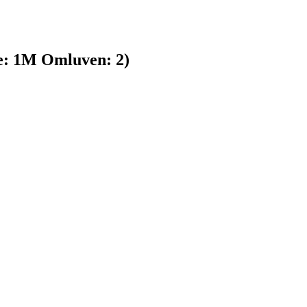
e:
1
M
Omluven:
2
)