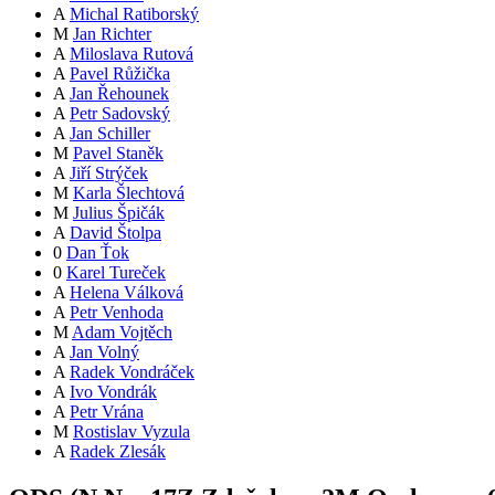
A
Michal Ratiborský
M
Jan Richter
A
Miloslava Rutová
A
Pavel Růžička
A
Jan Řehounek
A
Petr Sadovský
A
Jan Schiller
M
Pavel Staněk
A
Jiří Strýček
M
Karla Šlechtová
M
Julius Špičák
A
David Štolpa
0
Dan Ťok
0
Karel Tureček
A
Helena Válková
A
Petr Venhoda
M
Adam Vojtěch
A
Jan Volný
A
Radek Vondráček
A
Ivo Vondrák
A
Petr Vrána
M
Rostislav Vyzula
A
Radek Zlesák