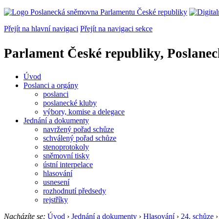
Přejít na hlavní navigaci
Přejít na navigaci sekce
Parlament České republiky, Poslane
Úvod
Poslanci a orgány
poslanci
poslanecké kluby
výbory, komise a delegace
Jednání a dokumenty
navržený pořad schůze
schválený pořad schůze
stenoprotokoly
sněmovní tisky
ústní interpelace
hlasování
usnesení
rozhodnutí předsedy
rejstříky
Nacházíte se:
Úvod
›
Jednání a dokumenty
›
Hlasování
›
24. schůze
›