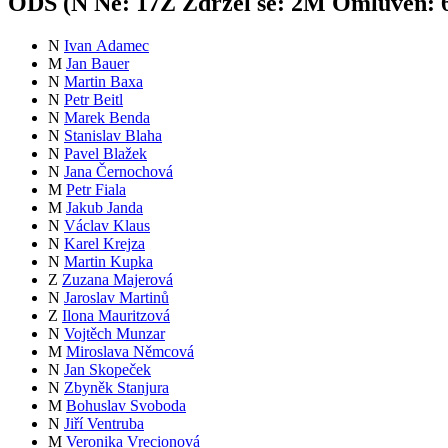
ODS (
N
Ne:
17
Z
Zdržel se:
2
M
Omluven:
N
Ivan Adamec
M
Jan Bauer
N
Martin Baxa
N
Petr Beitl
N
Marek Benda
N
Stanislav Blaha
N
Pavel Blažek
N
Jana Černochová
M
Petr Fiala
M
Jakub Janda
N
Václav Klaus
N
Karel Krejza
N
Martin Kupka
Z
Zuzana Majerová
N
Jaroslav Martinů
Z
Ilona Mauritzová
N
Vojtěch Munzar
M
Miroslava Němcová
N
Jan Skopeček
N
Zbyněk Stanjura
M
Bohuslav Svoboda
N
Jiří Ventruba
M
Veronika Vrecionová