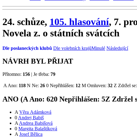
24. schůze,
105. hlasování
, 7. pr
Novela z. o státních svátcích
Dle poslaneckých klubů
Dle volebních krajů
Minulé
Následující
NÁVRH BYL PŘIJAT
Přítomno:
156
|
Je třeba:
79
A
Ano:
118
N
Ne:
26
0
Nepřihlášen:
12
M
Omluven:
32
Z
Zdržel se
ANO (
A
Ano:
62
0
Nepřihlášen:
5
Z
Zdržel 
A
Věra Adámková
0
Andrej Babiš
A
Andrea Babišová
0
Margita Balaštíková
A
Josef Bělica