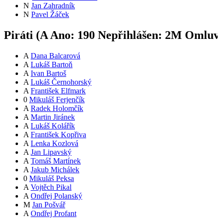
N
Jan Zahradník
N
Pavel Žáček
Piráti (
A
Ano:
19
0
Nepřihlášen:
2
M
Omluv
A
Dana Balcarová
A
Lukáš Bartoň
A
Ivan Bartoš
A
Lukáš Černohorský
A
František Elfmark
0
Mikuláš Ferjenčík
A
Radek Holomčík
A
Martin Jiránek
A
Lukáš Kolářík
A
František Kopřiva
A
Lenka Kozlová
A
Jan Lipavský
A
Tomáš Martínek
A
Jakub Michálek
0
Mikuláš Peksa
A
Vojtěch Pikal
A
Ondřej Polanský
M
Jan Pošvář
A
Ondřej Profant