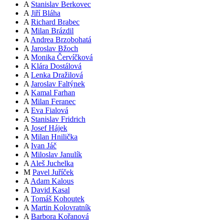
A
Stanislav Berkovec
A
Jiří Bláha
A
Richard Brabec
A
Milan Brázdil
A
Andrea Brzobohatá
A
Jaroslav Bžoch
A
Monika Červíčková
A
Klára Dostálová
A
Lenka Dražilová
A
Jaroslav Faltýnek
A
Kamal Farhan
A
Milan Feranec
A
Eva Fialová
A
Stanislav Fridrich
A
Josef Hájek
A
Milan Hnilička
A
Ivan Jáč
A
Miloslav Janulík
A
Aleš Juchelka
M
Pavel Juříček
A
Adam Kalous
A
David Kasal
A
Tomáš Kohoutek
A
Martin Kolovratník
A
Barbora Kořanová