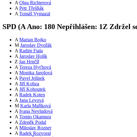
A
Olga Richterová
A
Petr Třešňák
A
Tomáš Vymazal
SPD (
A
Ano:
18
0
Nepřihlášen:
1
Z
Zdržel s
A
Marian Bojko
M
Jaroslav Dvořák
A
Radim Fiala
A
Jaroslav Holík
Z
Jan Hrnčíř
A
Tereza Hyťhová
A
Monika Jarošová
A
Pavel Jelínek
A
Jiří Kobza
A
Jiří Kohoutek
A
Radek Koten
A
Jana Levová
M
Karla Maříková
A
Ivana Nevludová
A
Tomio Okamura
A
Zdeněk Podal
A
Miloslav Rozner
A
Radek Rozvoral