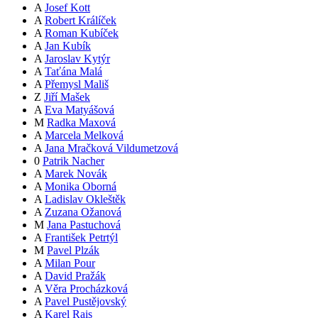
A
Josef Kott
A
Robert Králíček
A
Roman Kubíček
A
Jan Kubík
A
Jaroslav Kytýr
A
Taťána Malá
A
Přemysl Mališ
Z
Jiří Mašek
A
Eva Matyášová
M
Radka Maxová
A
Marcela Melková
A
Jana Mračková Vildumetzová
0
Patrik Nacher
A
Marek Novák
A
Monika Oborná
A
Ladislav Okleštěk
A
Zuzana Ožanová
M
Jana Pastuchová
A
František Petrtýl
M
Pavel Plzák
A
Milan Pour
A
David Pražák
A
Věra Procházková
A
Pavel Pustějovský
A
Karel Rais