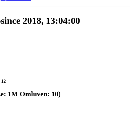
osince 2018, 13:04:00
:
12
se:
1
M
Omluven:
10
)