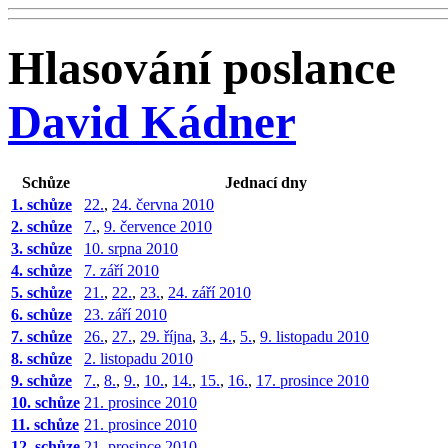
Hlasování poslance
David Kádner
Schůze
Jednací dny
1. schůze
22.
,
24. června 2010
2. schůze
7.
,
9. července 2010
3. schůze
10. srpna 2010
4. schůze
7. září 2010
5. schůze
21.
,
22.
,
23.
,
24. září 2010
6. schůze
23. září 2010
7. schůze
26.
,
27.
,
29. října
,
3.
,
4.
,
5.
,
9. listopadu 2010
8. schůze
2. listopadu 2010
9. schůze
7.
,
8.
,
9.
,
10.
,
14.
,
15.
,
16.
,
17. prosince 2010
10. schůze
21. prosince 2010
11. schůze
21. prosince 2010
12. schůze
21. prosince 2010