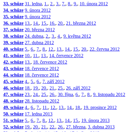
33. schůze
31. ledna
,
1.
,
2.
,
3.
,
7.
,
8.
,
9.
,
10. února 2012
34. schůze
9. února 2012
35. schůze
9. února 2012
36. schůze
13.
,
14.
,
15.
,
16.
,
20.
,
21. března 2012
37. schůze
20. března 2012
38. schůze
24. dubna
,
2.
,
3.
,
4.
,
9. května 2012
39. schůze
27. dubna 2012
40. schůze
5.
,
6.
,
7.
,
8.
,
12.
,
13.
,
14.
,
15.
,
20.
,
22. června 2012
41. schůze
10.
,
11.
,
13.
,
14. července 2012
42. schůze
13.
,
18. července 2012
43. schůze
18. července 2012
44. schůze
18. července 2012
45. schůze
4.
,
5.
,
6.
,
7. září 2012
46. schůze
18.
,
19.
,
20.
,
21.
,
25.
,
26. září 2012
47. schůze
23.
,
24.
,
25.
,
26.
,
30. října
,
6.
,
7.
,
8.
,
9. listopadu 2012
48. schůze
28. listopadu 2012
49. schůze
4.
,
6.
,
7.
,
11.
,
12.
,
13.
,
14.
,
18.
,
19. prosince 2012
50. schůze
17. ledna 2013
51. schůze
5.
,
6.
,
7.
,
8.
,
12.
,
13.
,
14.
,
15.
,
19. února 2013
52. schůze
19.
,
20.
,
21.
,
22.
,
26.
,
27. března
,
3. dubna 2013