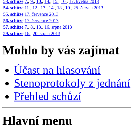
53. schůze
7.
,
9.
,
10.
,
14.
,
15.
,
16.
,
17. května 2013
54. schůze
11.
,
12.
,
13.
,
14.
,
18.
,
19.
,
25. června 2013
55. schůze
17. července 2013
56. schůze
17. července 2013
57. schůze
7.
,
8.
,
13.
,
16. srpna 2013
59. schůze
16.
,
20. srpna 2013
Mohlo by vás zajímat
Účast na hlasování
Stenoprotokoly z jednání
Přehled schůzí
Hlavní menu