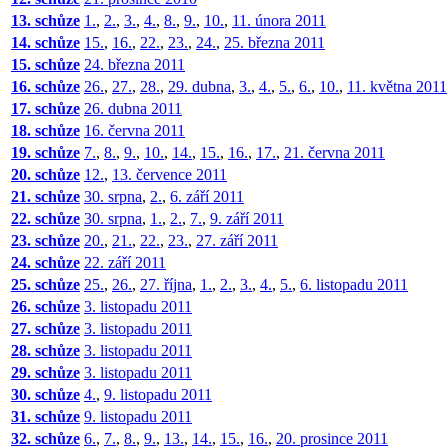
13. schůze
1.
,
2.
,
3.
,
4.
,
8.
,
9.
,
10.
,
11. února 2011
14. schůze
15.
,
16.
,
22.
,
23.
,
24.
,
25. března 2011
15. schůze
24. března 2011
16. schůze
26.
,
27.
,
28.
,
29. dubna
,
3.
,
4.
,
5.
,
6.
,
10.
,
11. května 2011
17. schůze
26. dubna 2011
18. schůze
16. června 2011
19. schůze
7.
,
8.
,
9.
,
10.
,
14.
,
15.
,
16.
,
17.
,
21. června 2011
20. schůze
12.
,
13. července 2011
21. schůze
30. srpna
,
2.
,
6. září 2011
22. schůze
30. srpna
,
1.
,
2.
,
7.
,
9. září 2011
23. schůze
20.
,
21.
,
22.
,
23.
,
27. září 2011
24. schůze
22. září 2011
25. schůze
25.
,
26.
,
27. října
,
1.
,
2.
,
3.
,
4.
,
5.
,
6. listopadu 2011
26. schůze
3. listopadu 2011
27. schůze
3. listopadu 2011
28. schůze
3. listopadu 2011
29. schůze
3. listopadu 2011
30. schůze
4.
,
9. listopadu 2011
31. schůze
9. listopadu 2011
32. schůze
6.
,
7.
,
8.
,
9.
,
13.
,
14.
,
15.
,
16.
,
20. prosince 2011