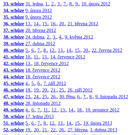
33. schůze
31. ledna
,
1.
,
2.
,
3.
,
7.
,
8.
,
9.
,
10. února 2012
34. schůze
9. února 2012
35. schůze
9. února 2012
36. schůze
13.
,
14.
,
15.
,
16.
,
20.
,
21. března 2012
37. schůze
20. března 2012
38. schůze
24. dubna
,
2.
,
3.
,
4.
,
9. května 2012
39. schůze
27. dubna 2012
40. schůze
5.
,
6.
,
7.
,
8.
,
12.
,
13.
,
14.
,
15.
,
20.
,
22. června 2012
41. schůze
10.
,
11.
,
13.
,
14. července 2012
42. schůze
13.
,
18. července 2012
43. schůze
18. července 2012
44. schůze
18. července 2012
45. schůze
4.
,
5.
,
6.
,
7. září 2012
46. schůze
18.
,
19.
,
20.
,
21.
,
25.
,
26. září 2012
47. schůze
23.
,
24.
,
25.
,
26.
,
30. října
,
6.
,
7.
,
8.
,
9. listopadu 2012
48. schůze
28. listopadu 2012
49. schůze
4.
,
6.
,
7.
,
11.
,
12.
,
13.
,
14.
,
18.
,
19. prosince 2012
50. schůze
17. ledna 2013
51. schůze
5.
,
6.
,
7.
,
8.
,
12.
,
13.
,
14.
,
15.
,
19. února 2013
52. schůze
19.
,
20.
,
21.
,
22.
,
26.
,
27. března
,
3. dubna 2013