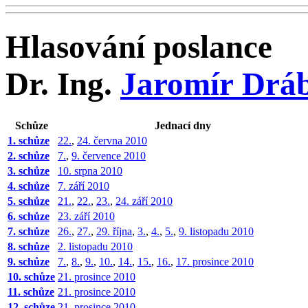
Hlasování poslance
Dr. Ing.
Jaromír Drá
Schůze
Jednací dny
1. schůze
22.
,
24. června 2010
2. schůze
7.
,
9. července 2010
3. schůze
10. srpna 2010
4. schůze
7. září 2010
5. schůze
21.
,
22.
,
23.
,
24. září 2010
6. schůze
23. září 2010
7. schůze
26.
,
27.
,
29. října
,
3.
,
4.
,
5.
,
9. listopadu 2010
8. schůze
2. listopadu 2010
9. schůze
7.
,
8.
,
9.
,
10.
,
14.
,
15.
,
16.
,
17. prosince 2010
10. schůze
21. prosince 2010
11. schůze
21. prosince 2010
12. schůze
21. prosince 2010