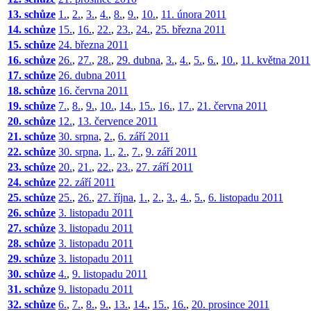
13. schůze
1.
,
2.
,
3.
,
4.
,
8.
,
9.
,
10.
,
11. února 2011
14. schůze
15.
,
16.
,
22.
,
23.
,
24.
,
25. března 2011
15. schůze
24. března 2011
16. schůze
26.
,
27.
,
28.
,
29. dubna
,
3.
,
4.
,
5.
,
6.
,
10.
,
11. května 2011
17. schůze
26. dubna 2011
18. schůze
16. června 2011
19. schůze
7.
,
8.
,
9.
,
10.
,
14.
,
15.
,
16.
,
17.
,
21. června 2011
20. schůze
12.
,
13. července 2011
21. schůze
30. srpna
,
2.
,
6. září 2011
22. schůze
30. srpna
,
1.
,
2.
,
7.
,
9. září 2011
23. schůze
20.
,
21.
,
22.
,
23.
,
27. září 2011
24. schůze
22. září 2011
25. schůze
25.
,
26.
,
27. října
,
1.
,
2.
,
3.
,
4.
,
5.
,
6. listopadu 2011
26. schůze
3. listopadu 2011
27. schůze
3. listopadu 2011
28. schůze
3. listopadu 2011
29. schůze
3. listopadu 2011
30. schůze
4.
,
9. listopadu 2011
31. schůze
9. listopadu 2011
32. schůze
6.
,
7.
,
8.
,
9.
,
13.
,
14.
,
15.
,
16.
,
20. prosince 2011