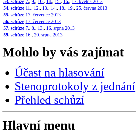
53. schůze
7.
,
9.
,
10.
,
14.
,
15.
,
16.
,
17. května 2013
54. schůze
11.
,
12.
,
13.
,
14.
,
18.
,
19.
,
25. června 2013
55. schůze
17. července 2013
56. schůze
17. července 2013
57. schůze
7.
,
8.
,
13.
,
16. srpna 2013
59. schůze
16.
,
20. srpna 2013
Mohlo by vás zajímat
Účast na hlasování
Stenoprotokoly z jednání
Přehled schůzí
Hlavní menu