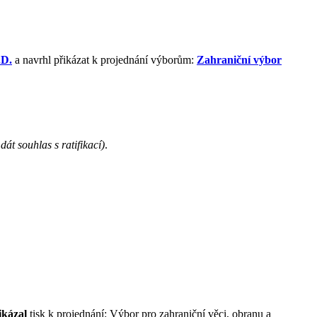
.D.
a navrhl přikázat k projednání výborům:
Zahraniční výbor
dát souhlas s ratifikací)
.
ikázal
tisk k projednání: Výbor pro zahraniční věci, obranu a