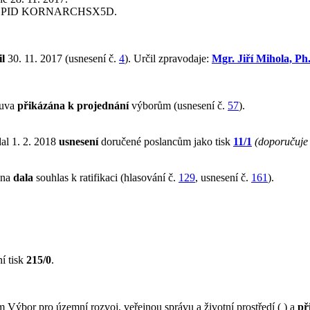
, PID KORNARCHSX5D.
l
30. 11. 2017 (usnesení č.
4
). Určil zpravodaje:
Mgr. Jiří Mihola, Ph
ouva
přikázána k projednání
výborům (usnesení č.
57
).
al 1. 2. 2018
usnesení
doručené poslancům jako tisk
11/1
(doporučuje 
vna
dala
souhlas k ratifikaci (hlasování č.
129
, usnesení č.
161
).
í tisk
215/0
.
Výbor pro územní rozvoj, veřejnou správu a životní prostředí ( ) a
př