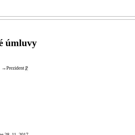
ké úmluvy
S
→
Prezident
P
e 28. 11. 2017.