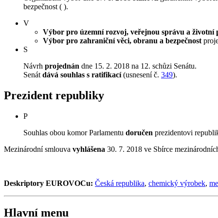
bezpečnost ( ).
V
Výbor pro územní rozvoj, veřejnou správu a životní 
Výbor pro zahraniční věci, obranu a bezpečnost
proje
S
Návrh
projednán
dne 15. 2. 2018 na 12. schůzi Senátu.
Senát
dává souhlas s ratifikací
(usnesení č.
349
).
Prezident republiky
P
Souhlas obou komor Parlamentu
doručen
prezidentovi republi
Mezinárodní smlouva
vyhlášena
30. 7. 2018 ve Sbírce mezinárodníc
Deskriptory EUROVOCu:
Česká republika
,
chemický výrobek
,
me
Hlavní menu