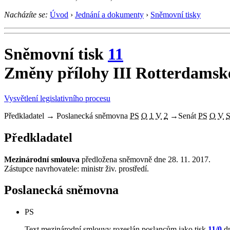
Nacházíte se:
Úvod
›
Jednání a dokumenty
›
Sněmovní tisky
Sněmovní tisk
11
Změny přílohy III Rotterdams
Vysvětlení legislativního procesu
Předkladatel
→
Poslanecká sněmovna
PS
O
1
V
2
→
Senát
PS
O
V
Předkladatel
Mezinárodní smlouva
předložena sněmovně dne 28. 11. 2017.
Zástupce navrhovatele: ministr živ. prostředí.
Poslanecká sněmovna
PS
Text mezinárodní smlouvy rozeslán poslancům jako tisk
11/0
dn