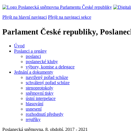
Přejít na hlavní navigaci
Přejít na navigaci sekce
Parlament České republiky, Poslane
Úvod
Poslanci a orgány
poslanci
poslanecké kluby
výbory, komise a delegace
Jednání a dokumenty
navržený pořad schůze
schválený pořad schůze
stenoprotokoly
sněmovní tisky
ústní interpelace
hlasování
usnesení
rozhodnutí předsedy
rejstříky
Poslanecká sněmovna, 8. období, 2017 - 2021