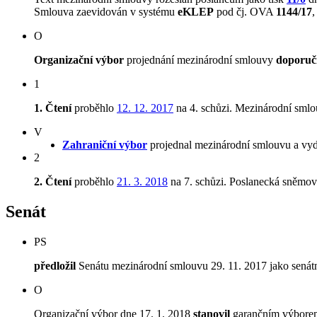
Smlouva zaevidován v systému
eKLEP
pod čj. OVA
1144/17
O
Organizační výbor
projednání mezinárodní smlouvy
doporuči
1
1. Čtení
proběhlo
12. 12. 2017
na 4. schůzi. Mezinárodní sml
V
Zahraniční výbor
projednal mezinárodní smlouvu a vyd
2
2. Čtení
proběhlo
21. 3. 2018
na 7. schůzi. Poslanecká sněmo
Senát
PS
předložil
Senátu mezinárodní smlouvu 29. 11. 2017 jako senátn
O
Organizační výbor dne 17. 1. 2018
stanovil
garančním výborem 