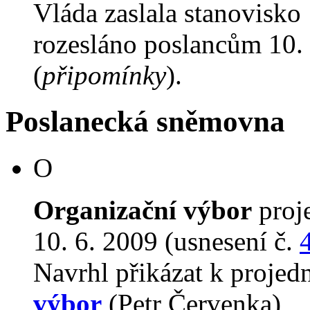
Vláda zaslala stanovisko
rozesláno poslancům 10. 
(
připomínky
).
Poslanecká sněmovna
O
Organizační výbor
proj
10. 6. 2009 (usnesení č.
Navrhl přikázat k proje
výbor
(Petr Červenka)