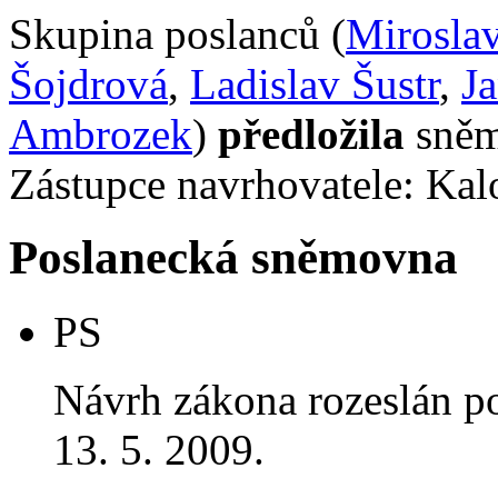
Skupina poslanců (
Mirosla
Šojdrová
,
Ladislav Šustr
,
J
Ambrozek
)
předložila
sněm
Zástupce navrhovatele: Kalo
Poslanecká sněmovna
PS
Návrh zákona rozeslán p
13. 5. 2009.