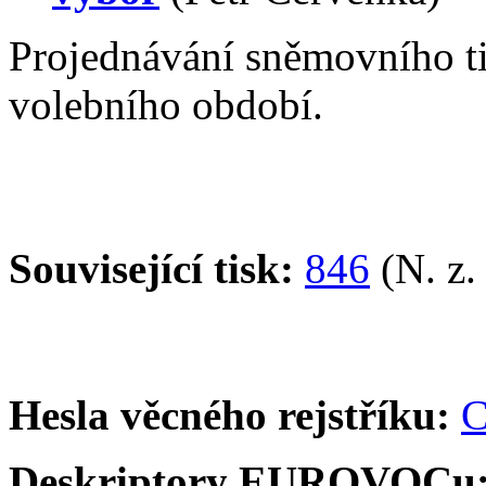
Projednávání sněmovního t
volebního období.
Související tisk:
846
(N. z.
Hesla věcného rejstříku:
C
Deskriptory EUROVOCu