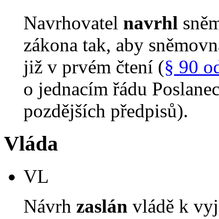
Navrhovatel
navrhl
sněm
zákona tak, aby sněmovn
již v prvém čtení (
§ 90 o
o jednacím řádu Poslane
pozdějších předpisů).
Vláda
VL
Návrh
zaslán
vládě k vyj