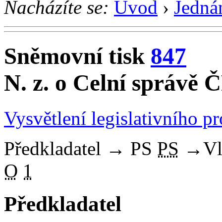
Nacházíte se:
Úvod
›
Jedná
Sněmovní tisk
847
N. z. o Celní správě Č
Vysvětlení legislativního p
Předkladatel
→
PS
PS
→
Vl
O
1
Předkladatel