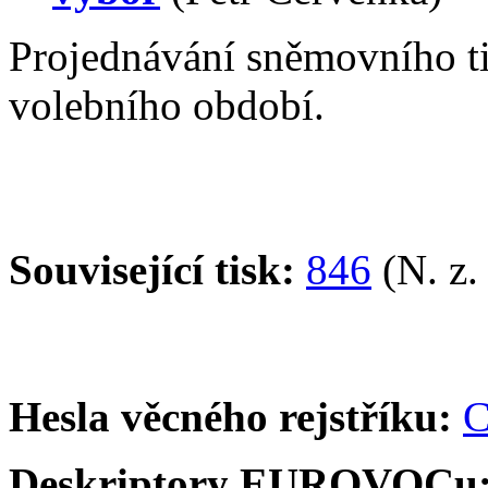
Projednávání sněmovního t
volebního období.
Související tisk:
846
(N. z.
Hesla věcného rejstříku:
C
Deskriptory EUROVOCu