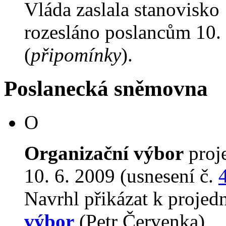
Vláda zaslala stanovisko
rozesláno poslancům 10. 
(
připomínky
).
Poslanecká sněmovna
O
Organizační výbor
proj
10. 6. 2009 (usnesení č.
Navrhl přikázat k proje
výbor
(Petr Červenka)