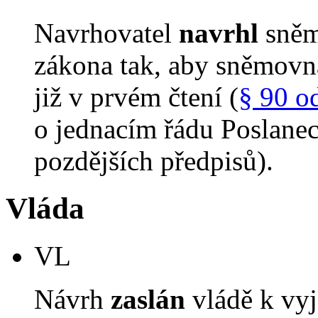
Navrhovatel
navrhl
sněm
zákona tak, aby sněmovn
již v prvém čtení (
§ 90 o
o jednacím řádu Poslane
pozdějších předpisů).
Vláda
VL
Návrh
zaslán
vládě k vyj