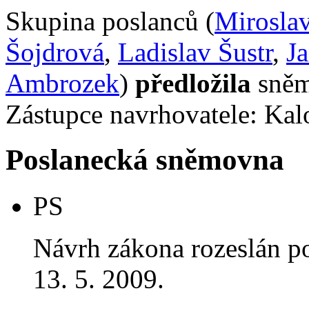
Skupina poslanců (
Mirosla
Šojdrová
,
Ladislav Šustr
,
J
Ambrozek
)
předložila
sněm
Zástupce navrhovatele: Kalo
Poslanecká sněmovna
PS
Návrh zákona rozeslán p
13. 5. 2009.