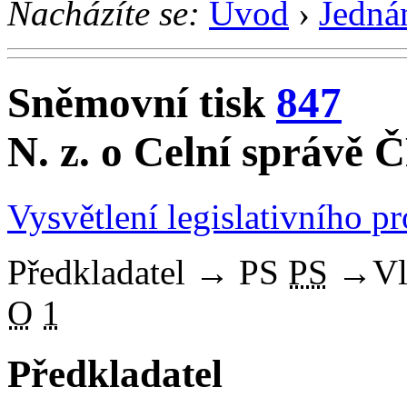
Nacházíte se:
Úvod
›
Jedná
Sněmovní tisk
847
N. z. o Celní správě Č
Vysvětlení legislativního p
Předkladatel
→
PS
PS
→
Vl
O
1
Předkladatel