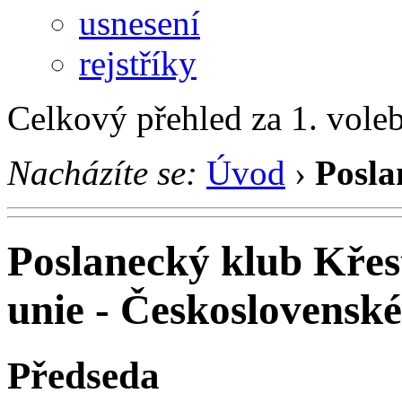
usnesení
rejstříky
Celkový přehled za 1. vole
Nacházíte se:
Úvod
›
Posla
Poslanecký klub Kře
unie - Československé
Předseda