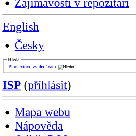
Zajímavosti v repozitáři
English
Česky
Hledat
Plnotextové vyhledávání
ISP
(
příhlásit
)
Mapa webu
Nápověda