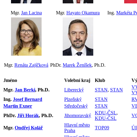
Mgr.
Jan Lacina
Mgr.
Hayato Okamura
Ing.
Markéta P
Mgr.
Renáta Zajíčková
PhDr.
Marek Ženíšek
, Ph.D.
Jméno
Volební kraj
Klub
Vý
V
Mgr.
Jan Berki
, Ph.D.
Liberecký
STAN
,
STAN
V
Ing.
Josef Bernard
Plzeňský
STAN
R
Martin Exner
Středočeský
STAN
V
KDU-ČSL
,
PhDr.
Jiří Horák
, Ph.D.
Jihomoravský
V
KDU-ČSL
Hlavní město
Mgr.
Ondřej Kolář
TOP09
Ú
Praha