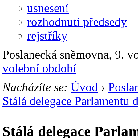
usnesení
rozhodnutí předsedy
rejstříky
Poslanecká sněmovna, 9. v
volební období
Nacházíte se:
Úvod
›
Posla
Stálá delegace Parlamentu 
Stálá delegace Parla