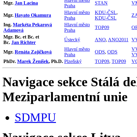
Hlavní město
Mgr.
Jan Lacina
STAN
V
Praha
Hlavní město
KDU-ČSL
,
Mgr.
Hayato Okamura
Z
Praha
KDU-ČSL
Ing.
Markéta Pekarová
Hlavní město
TOP09
O
Adamová
Praha
Mgr. Bc. et Bc. et
Ústecký
ANO
,
ANO2011
V
Bc.
Jan Richter
Hlavní město
V
Mgr.
Renáta Zajíčková
ODS
,
ODS
Praha
V
PhDr.
Marek Ženíšek
, Ph.D.
Plzeňský
TOP09
,
TOP09
V
Navigace sekce
Stálá de
Meziparlamentní unie
SDMPU