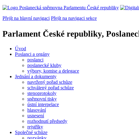
Přejít na hlavní navigaci
Přejít na navigaci sekce
Parlament České republiky, Poslane
Úvod
Poslanci a orgány
poslanci
poslanecké kluby
výbory, komise a delegace
Jednání a dokumenty
navržený pořad schůze
schválený pořad schůze
stenoprotokoly
sněmovní tisky
ústní interpelace
hlasování
usnesení
rozhodnutí předsedy
rejstříky
Společné schůze
pozvánky