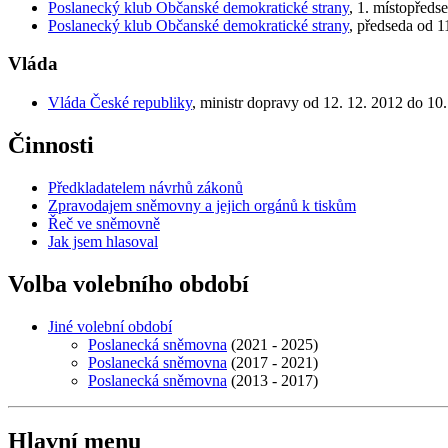
Poslanecký klub Občanské demokratické strany
, 1. místopředs
Poslanecký klub Občanské demokratické strany
, předseda od 1
Vláda
Vláda České republiky
, ministr dopravy od 12. 12. 2012 do 10.
Činnosti
Předkladatelem návrhů zákonů
Zpravodajem sněmovny a jejich orgánů k tiskům
Řeč ve sněmovně
Jak jsem hlasoval
Volba volebního období
Jiné volební období
Poslanecká sněmovna
(2021 - 2025)
Poslanecká sněmovna
(2017 - 2021)
Poslanecká sněmovna
(2013 - 2017)
Hlavní menu