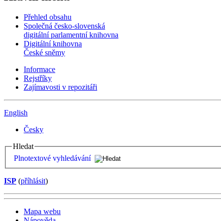
Přehled obsahu
Společná česko-slovenská
digitální parlamentní knihovna
Digitální knihovna
České sněmy
Informace
Rejstříky
Zajímavosti v repozitáři
English
Česky
Hledat
Plnotextové vyhledávání
ISP
(
příhlásit
)
Mapa webu
Nápověda