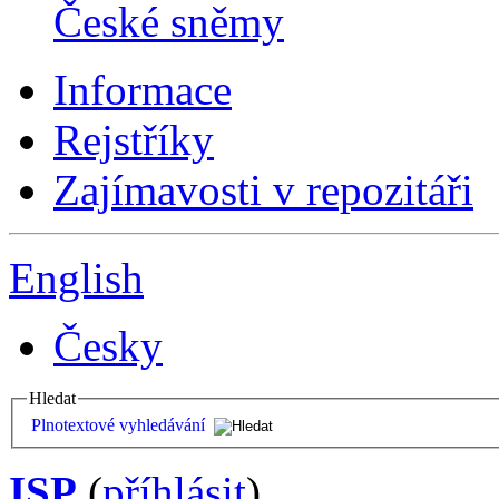
České sněmy
Informace
Rejstříky
Zajímavosti v repozitáři
English
Česky
Hledat
Plnotextové vyhledávání
ISP
(
příhlásit
)