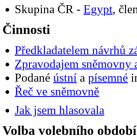
Skupina ČR -
Egypt
, čle
Činnosti
Předkladatelem návrhů 
Zpravodajem sněmovny a 
Podané
ústní
a
písemné
i
Řeč ve sněmovně
Jak jsem hlasovala
Volba volebního období