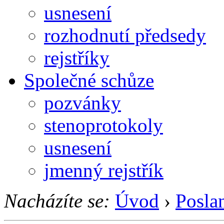
usnesení
rozhodnutí předsedy
rejstříky
Společné schůze
pozvánky
stenoprotokoly
usnesení
jmenný rejstřík
Nacházíte se:
Úvod
›
Posla