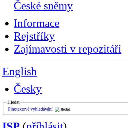
České sněmy
Informace
Rejstříky
Zajímavosti v repozitáři
English
Česky
Hledat
Plnotextové vyhledávání
ISP
(
příhlásit
)