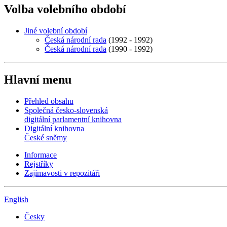
Volba volebního období
Jiné volební období
Česká národní rada
(1992 - 1992)
Česká národní rada
(1990 - 1992)
Hlavní menu
Přehled obsahu
Společná česko-slovenská
digitální parlamentní knihovna
Digitální knihovna
České sněmy
Informace
Rejstříky
Zajímavosti v repozitáři
English
Česky