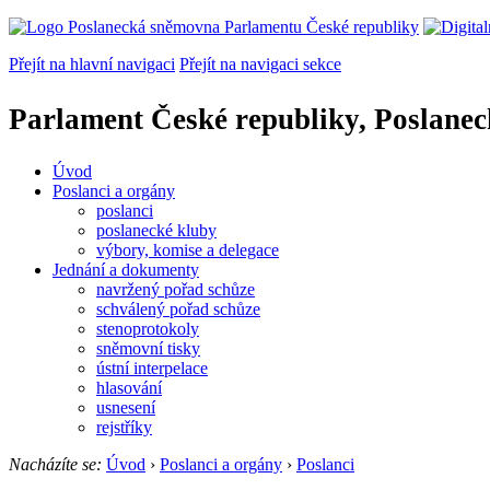
Přejít na hlavní navigaci
Přejít na navigaci sekce
Parlament České republiky, Poslane
Úvod
Poslanci a orgány
poslanci
poslanecké kluby
výbory, komise a delegace
Jednání a dokumenty
navržený pořad schůze
schválený pořad schůze
stenoprotokoly
sněmovní tisky
ústní interpelace
hlasování
usnesení
rejstříky
Nacházíte se:
Úvod
›
Poslanci a orgány
›
Poslanci