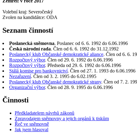
Zemřel: v roce 2017
Volební kraj: Severočeský
Zvolen na kandidátce: ODA
Seznam činností
Poslanecká sněmovna
. Poslanec od 6. 6. 1992 do 6.06.1996
Česká národní rada
. Člen od 6. 6. 1992 do 31.12.1992
Poslanecký klub Občanské demokratické aliance
. Člen od 6. 6. 
Rozpočtový výbor
. Člen od 29. 6. 1992 do 6.06.1996
Rozpočtový výbor
. Předseda od 29. 6. 1992 do 6.06.1996
Stálá komise pro bankovnictví
. Člen od 27. 1. 1993 do 6.06.1996
Nezařazení
. Člen od 3. 2. 1995 do 6.02.1995
Poslanecký klub Občanské demokratické strany
. Člen od 7. 2. 19
Organizační výbor
. Člen od 28. 9. 1995 do 6.06.1996
Činnosti
Předkladatelem návrhů zákonů
Zpravodajem sněmovny a jejich orgánů k tiskům
Řeč ve sněmovně
Jak jsem hlasoval