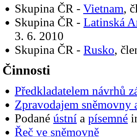
Skupina ČR -
Vietnam
, 
Skupina ČR -
Latinská A
3. 6. 2010
Skupina ČR -
Rusko
, čl
Činnosti
Předkladatelem návrhů 
Zpravodajem sněmovny a 
Podané
ústní
a
písemné
i
Řeč ve sněmovně