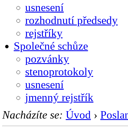
usnesení
rozhodnutí předsedy
rejstříky
Společné schůze
pozvánky
stenoprotokoly
usnesení
jmenný rejstřík
Nacházíte se:
Úvod
›
Posla