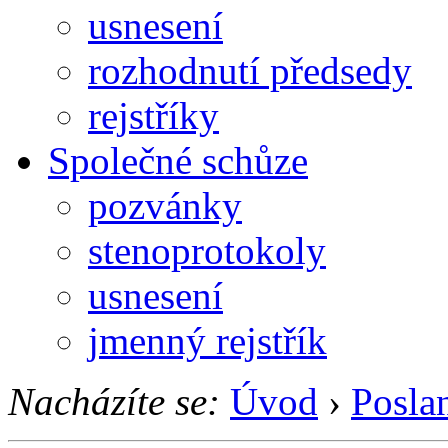
usnesení
rozhodnutí předsedy
rejstříky
Společné schůze
pozvánky
stenoprotokoly
usnesení
jmenný rejstřík
Nacházíte se:
Úvod
›
Posla