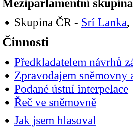
Meziparlamentní skupin
Skupina ČR -
Srí Lanka
,
Činnosti
Předkladatelem návrhů 
Zpravodajem sněmovny a 
Podané ústní interpelace
Řeč ve sněmovně
Jak jsem hlasoval