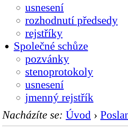
usnesení
rozhodnutí předsedy
rejstříky
Společné schůze
pozvánky
stenoprotokoly
usnesení
jmenný rejstřík
Nacházíte se:
Úvod
›
Posla