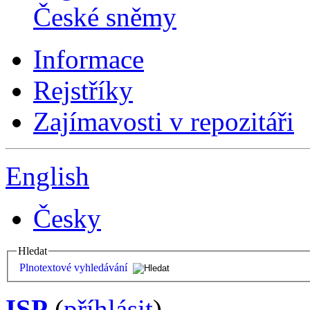
České sněmy
Informace
Rejstříky
Zajímavosti v repozitáři
English
Česky
Hledat
Plnotextové vyhledávání
ISP
(
příhlásit
)