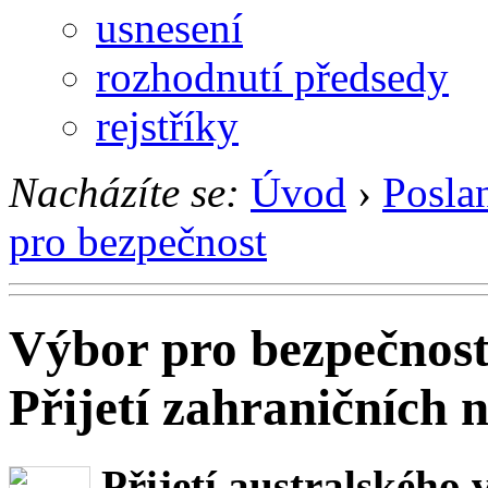
usnesení
rozhodnutí předsedy
rejstříky
Nacházíte se:
Úvod
›
Posla
pro bezpečnost
Výbor pro bezpečnos
Přijetí zahraničních 
Přijetí australského 