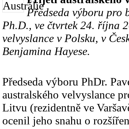
Předseda výboru pro b
Ph.D., ve čtvrtek 24. října 
velvyslance v Polsku, v Česk
Benjamina Hayese.
Předseda výboru PhDr. Pavel
australského velvyslance p
Litvu (rezidentně ve Varšav
ocenil jeho snahu o rozšířen