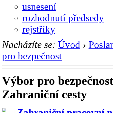
usnesení
rozhodnutí předsedy
rejstříky
Nacházíte se:
Úvod
›
Posla
pro bezpečnost
Výbor pro bezpečnos
Zahraniční cesty
Zahraniční pracovní n