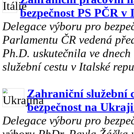
bezpečnost PS PČR v I
Delegace výboru pro bezpe
Parlamentu ČR vedená pře
Ph.D. uskutečnila ve dnech 
služební cestu v Italské repu
Zahraniční služební 
bezpečnost na Ukraj
Delegace výboru pro bezpe
výboru PhDr. Pavla Žáčka u