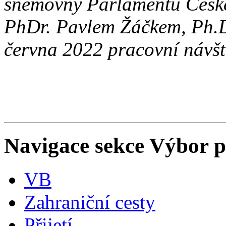
sněmovny Parlamentu České
PhDr. Pavlem Žáčkem, Ph.D.
června 2022 pracovní návš
Navigace sekce
Výbor p
VB
Zahraniční cesty
Přijetí