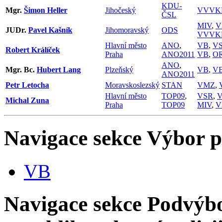
KDU-
Mgr.
Šimon Heller
Jihočeský
VVVK
ČSL
MIV
,
V
JUDr.
Pavel Kašník
Jihomoravský
ODS
VVVK
Hlavní město
ANO
,
VB
,
V
Robert Králíček
Praha
ANO2011
VB
,
O
ANO
,
Mgr. Bc.
Hubert Lang
Plzeňský
VB
,
V
ANO2011
Petr Letocha
Moravskoslezský
STAN
VMZ
,
Hlavní město
TOP09
,
VSR
,
Michal Zuna
Praha
TOP09
MIV
,
V
Navigace sekce
Výbor p
VB
Navigace sekce
Podvýbor