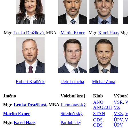
Mgr.
Lenka Dražilová
, MBA
Martin Exner
Mgr.
Karel Haas
Mgr
Robert Králíček
Petr Letocha
Michal Zuna
Jméno
Volební kraj
Klub
Výbor(
ANO
,
VSR
,
V
Mgr.
Lenka Dražilová
, MBA
Jihomoravský
ANO2011
VZ
Martin Exner
Středočeský
STAN
VEZ
,
ODS
,
ÚPV
,
V
Mgr.
Karel Haas
Pardubický
ODS
ÚPV